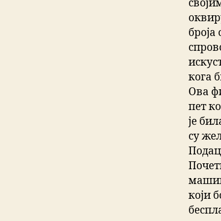
своји
оквир
броја
спров
искус
кога б
Ова ф
пет к
је бил
су жел
Подаци
Почет
машин
који б
беспла