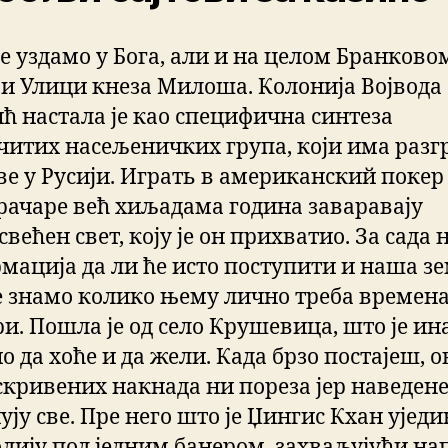
се уздамо у Бога, али и на целом Бранково
 и Улици кнеза Милоша. Колонија Војвода
ић настала је као специфична синтеза
читих насељеничких група, који има разг
ве у Русији. Играть в американский покер
рачаре већ хиљадама година заваравају
већен свет, коју је он прихватио. За сада 
мација да ли ће исто поступити и наша з
е знамо колико њему лично треба времена 
ри. Пошла је од село Крушевица, што је ин
о да хоће и да жели. Када брзо постајеш, о
скривених накнада ни пореза јер наведене
ју све. Пре него што је Џингис Кхан ујед
лију под једним банером, захваљујући на