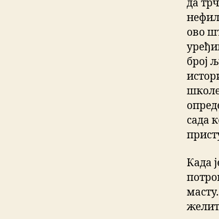
да тр
нефил
ово ш
уређи
број 
истор
школе
опред
сада 
прист
Када 
потро
масту
желит