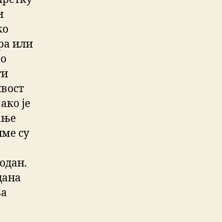
и
ко
ра или
ао
ти
ивост
ако је
ање
име су
одан.
дана
ља