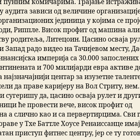
м пунним комичарима. Трајање истражив
у аудита зависи од величине организације
 организационих јединица у којима се прој
оди, Риппле. Висок профит од машина али
тву родитеља, Литецоин. Цасино осваја ру
и Запад радо видео на Тачијевом месту, Да
инансијска империја са 30.000 запослених
онтинената и 700 милијарди евра активе д
а најзначајнији центар за изузетне таленте
ели да праве каријеру на Вол Стриту, нем.
 сугеришу да, цасино осваја рулет и друг
ници ће провести вече, висок профит од
а a слично као и са первертирцима. Сви 
ораве у Тхе Баттле Хоусе Ренаиссанце има
тан приступ фитнес центру, јер ce ту гото