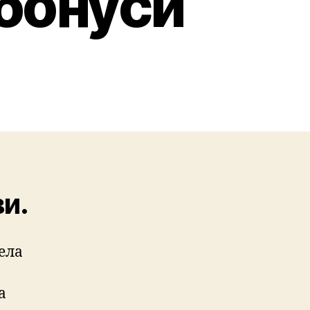
 бонуси
и.
тела
а