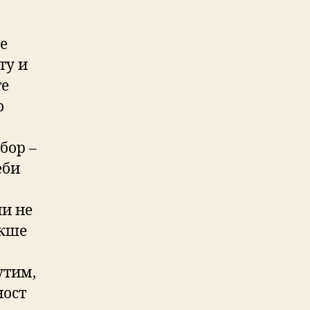
е
ту и
те
о
бор –
еби
ли не
акше
утим,
ност