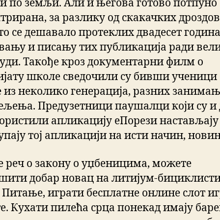
чи по земљи. Али и његова готово потпуно
трирана, за разлику од скакачких дроздов
то се дешавало протеклих двадесет година
вању и писању тих публикација ради вел
људи. Такође кроз документарни филм о
ијату школе сведочили су бивши ученици
 из неколико генерација, разних занимањ
ељења. Предузетници паушалци који су и 
користили апликацију еПорези настављају
упају тој апликацији на исти начин, новин
је реч о закону о уџбеницима, можете
шити добар новац на литијум-бициклист
. Питање, играти бесплатне онлине слот иг
е. Кухати пилећа срца понекад имају бар