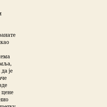
м
ранате
 као
нема
емља,
да је
аче
вде
 цене
инио
претку