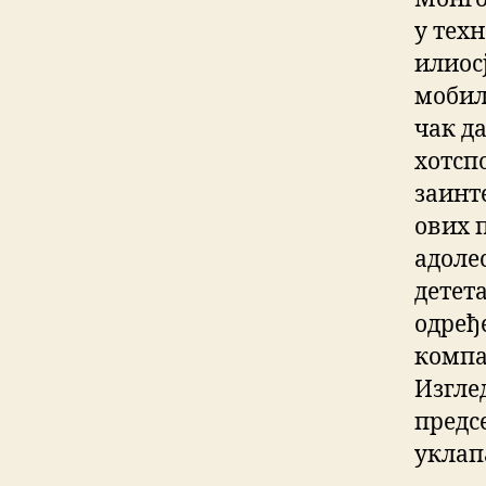
у техн
илиос
мобил
чак д
хотспо
заинт
ових 
адоле
детет
одређ
компа
Изглед
предс
уклап