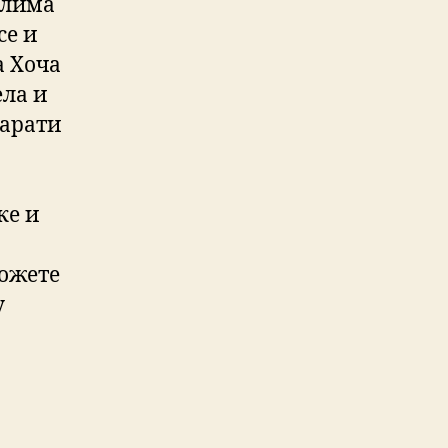
илима
се и
а Хоча
ела и
варати
ке и
можете
у