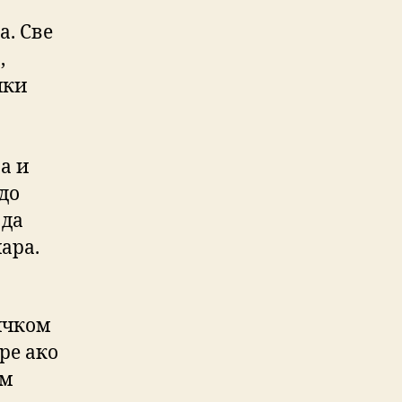
а. Све
,
ики
а и
до
 да
ара.
ичком
ре ако
ем