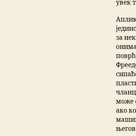
увек 
Аплик
једин
за не
онима 
поврћ
Фреед
сипаћ
пласт
чланци
може 
ако к
машин
његов