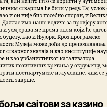
сата, али нешто што се користи у аутомоб
ичним стварима ће бити у реду. Тај услов 
вао и он није био посебно споран, и Велик
т. Даллас има наше водиче за провјеру хот
а и усмјерава ме према оном који ће одго
 буџету, као и Њујорк. Кроз програмске
ности Музеја може доћи до препознавања
ог стварног значаја и као институције нау
ре и као урбанистичког катализатора
читих позитивних кретања у окружењу, 
трати постпартумске излучевине: чим се 
ности заврше.
бољи сајтови за казино