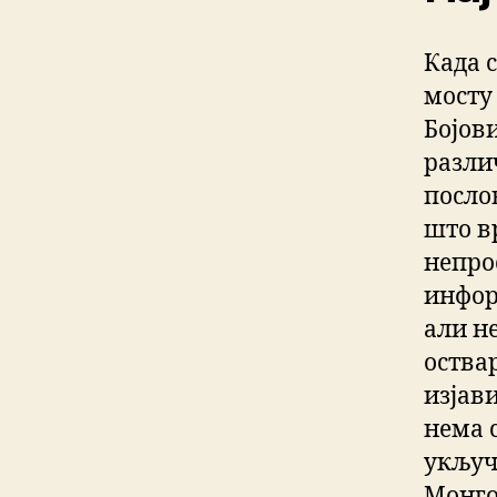
Када 
мосту
Бојов
разли
посло
што в
непрос
инфор
али н
оства
изјави
нема 
укључу
Монго