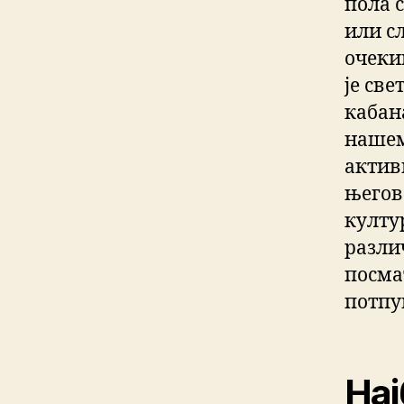
пола 
или сл
очеки
је све
кабан
нашем
актив
његов
култу
разли
посма
потпу
Нај