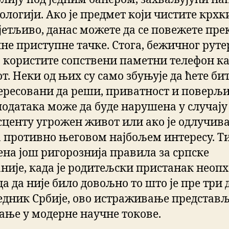
ологији. Ако је предмет који чистите крхк
јетљиво, данас можете да се повежете пре
не приступне тачке. Стога, бежичног руте
а користите сопствени паметни телефон к
т. Неки од њих су само збуњује да ћете би
ересовани да реши, приватност и поверљ
података може да буде нарушена у случају 
сценту угрожен живот или ако је одлучив
а противно његовом најбољем интересу. Т
ена још ригорознија правила за српске
није, када је родитељски пристанак неопх
а да није било довољно то што је пре три 
едник Србије, ово истраживање представ
ање у модерне научне токове.