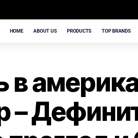
HOME
ABOUT US
PRODUCTS
TOP BRANDS
ь в америк
р – Дефини