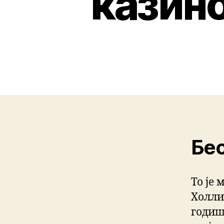
казино
Бес
То је 
Холли
годиш