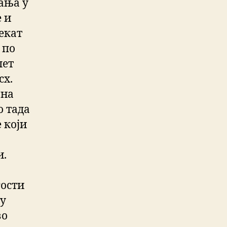
ања у
 и
екат
 по
лет
сх.
 на
о тада
 који
и.
гости
ју
во