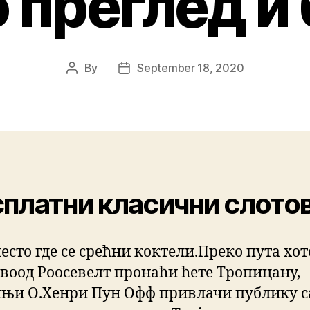
 преглед и
By
September 18, 2020
платни класични слотов
место где се срећни коктели.Преко пута хо
воод Роосевелт пронаћи ћете Тропицану,
њи О.Хенри Пун Офф привлачи публику с