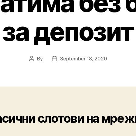
атима без 
за депозит
By
September 18, 2020
сични слотови на мреж