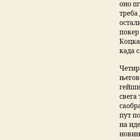
оно ш
треба 
остал
покер 
Коцка
када с
Четир
његов
гейши
свега
саобр
пут п
на иде
новин