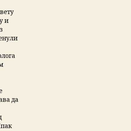
свету
у и
з
ренули
олога
ам
е
ава да
д
Ипак