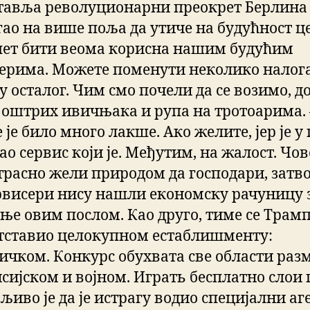
тавља револуционарни преокрет Берлина 
гао на више поља да утиче на будућност це
пет бити веома корисна нашим будућим
ерима. Можете поменути неколико налога
у осталог. Чим смо почели да се возимо, д
г оштрих ивичњака и рупа на тротоарима. 
 је било много лакше. Ако желите, јер је у
ао сервис који је. Међутим, на жалост. Чо
страсно жели природом да господари, затв
ервисери нису нашли економску рачуницу 
ње овим послом. Као друго, тиме се Трам
тставио целокупном естаблишменту:
ичком. Конкурс обухвата све области разм
сијском и војном. Играть бесплатно слои
љиво је да је истрагу водио специјални аг