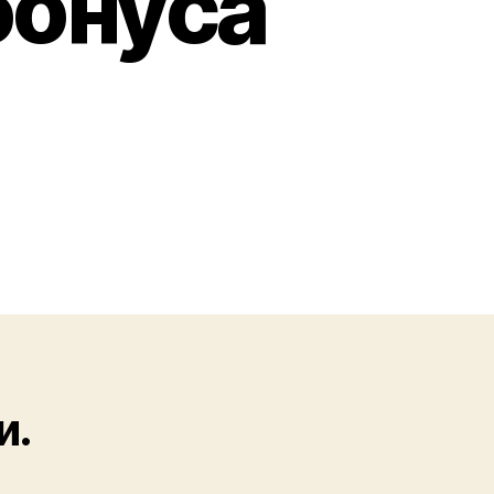
бонуса
и.