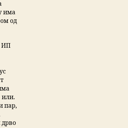
а
у има
јом од
е ИП
ус
ат
цима
 или.
и пар,
а
 дрво