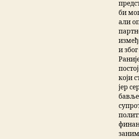
предс
би мо
али о
партн
измеђ
и збо
Раније
постој
који 
јер с
бавље
супро
полит
финан
заним