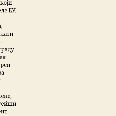
који
ле ЕУ,
,
олази
–
 граду
век
орен
за
п
ене,
 гейши
ент