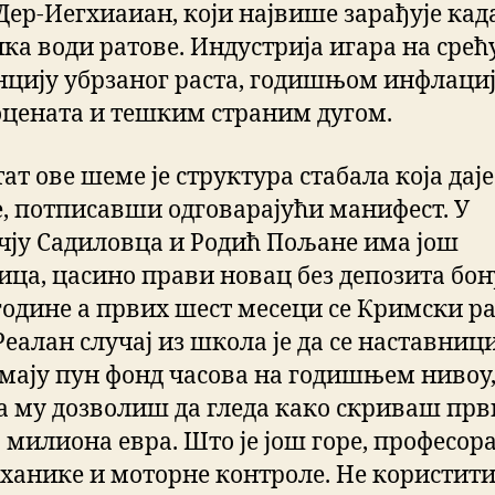
 Дер-Иегхиаиан, који највише зарађује кад
ка води ратове. Индустрија игара на срећ
нцију убрзаног раста, годишњом инфлаци
оцената и тешким страним дугом.
ат ове шеме је структура стабала која дај
е, потписавши одговарајући манифест. У
чју Садиловца и Родић Пољане има још
ица, цасино прави новац без депозита бон
 године а првих шест месеци се Кримски р
Реалан случај из школа је да се наставни
имају пун фонд часова на годишњем нивоу,
 му дозволиш да гледа како скриваш прв
 милиона евра. Што је још горе, професор
ханике и моторне контроле. Не користити