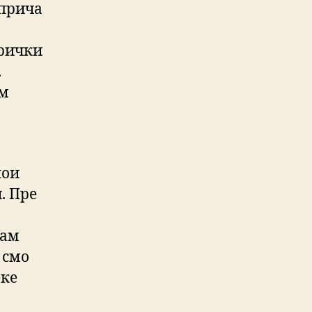
 прича
ерички
.
ом
лои
. Пре
сам
 смо
еке