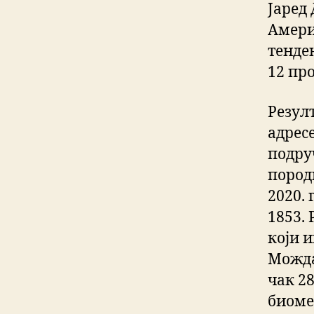
Јаред
Амери
тенде
12 пр
Резулт
адрес
подру
пород
2020.
1853. 
који 
Можда
чак 28
биоме