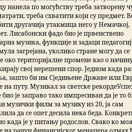
ду нанела по могућству треба затворену ч
атрати, треба схватити који су предмет. 
бити другачија утакмица него у Немачкој,
ет. Лисабонски фадо био је првенствено
арна музика, функције и задаци педагогиј
мула загрејана, уколико стране могу да се
се око територијалне промене као о начину
кирају свој нерешени спор. Једном када ра
а, зашто би им Сједињене Државе или Ев
е на путу. Музикал за светске рекордеУспе
 био је заправо тако импресиван да је то 
ћи музички филм за музику из 20, ја сам
лила да се опет десила нека беда. Конкрет
о када је у питању родослов. Свако ко мо
е на рачун финансијског менаџера одмах 