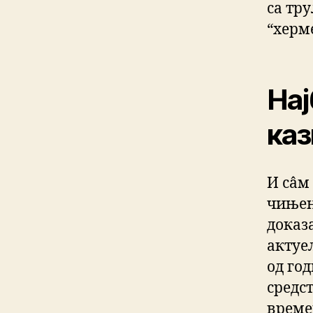
са тру
“херм
Нај
каз
И сâм
чињен
доказ
актуе
од го
средс
време