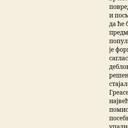
повре
и посм
да ће 
предм
попул
је фор
сагла
дебло
решењ
стајал
Греасе
најве
помис
посебн
упадн