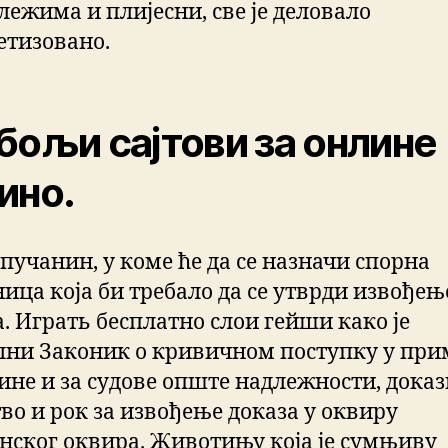
лежима и плијесни, све је деловало
етизовано.
бољи сајтови за онлине
ино.
 пучанин, у коме ће да се назначи спорна
ица која би требало да се утврди извође
а. Играть бесплатно слои гейши како је
лни Законик о кривичном поступку у пр
дине и за судове опште надлежности, дока
тво и рок за извођење доказа у оквиру
нског оквира. Животињу која је сумњиву