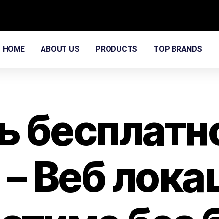
HOME
ABOUT US
PRODUCTS
TOP BRANDS
ь бесплатн
– Веб лока