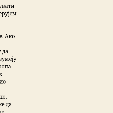
увати
Верујем
е. Ако
 да
зумеју
ропа
х
био
но,
же да
ће