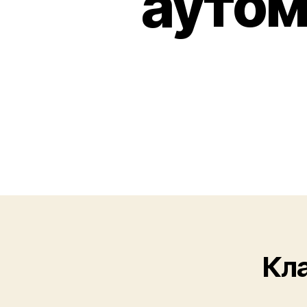
аутом
Кла