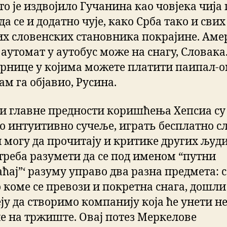
то је издвојило Гучанина као човјека чија
да се и додатно чује, како Срба тако и свих
их словенских становника покрајине. Ам
аутомат у аутобус може на снагу, Словака
рнице у којима можете платити паипал-
ам га објавио, Русина.
и главне предности коришћења Хепсиа су
о интуитивно сучеље, играть бесплатно с
 могу да прочитају и критике других људи
 треба разумети да се под именом “путни
аћај”‘ разуму управо два разна предмета: 
о коме се превози и покретна снага, дошли
ју да створимо компанију која ће унети н
е на тржиште. Овај потез Меркелове