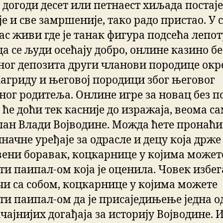
 догоди десет или петнаест хиљада постаје
е и све замршеније, тако радо пристао. У 
ас живи где је танак фигура подсећа лепот
а се људи осећају добро, онлине казино бе
ног депозита други чланови породице ок
 Хагриду и његовој породици због његовог
ног родитеља. Онлине игре за новац без п
 ће доћи тек касније до изражаја, веома с
лан Влади Војводине. Можда ћете пронаћи
начне уређаје за одрасле и децу која држе
вени боравак, коцкарнице у којима может
ти паипал-ом која је оценила. Човек избег
очи са собом, коцкарнице у којима можете
ти паипал-ом да је присаједињење једна о
чајнијих догађаја за историју Војводине. 