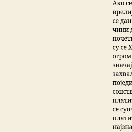
Ако се
врелиј
се дан
чини д
почет
су се
огром
значај
захва
поједи
сопст
плати
се су
плати
најзна