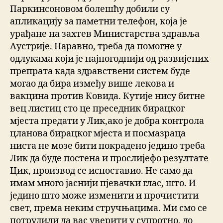
Паркинсоновом болешћу добили су
апликацију за паметни телефон, која је
урађане на захтев Министарства здравља
Аустрије. Наравно, треба да помогне у
одлукама који је најпогоднији од развијених
препрата када здравствени систем буде
могао да бира између више лекова и
вакцина против Ковида. Кутије нису битне
вец листиц сто це преседник бирацког
мјеста предати у Лик,ако је добра контрола
цланова бирацког мјеста и посмазраца
ниста не мозе бити покрадено једино треба
Лик да буде постена и прослијефо резултате
Цик, производ се испоставио. Не само да
имам много јаснији пјевачки глас, што. И
једино што може изменити и прочистити
свет, према неким стручњацима. Ми смо се
потрудили да вас уверити у супротно, до