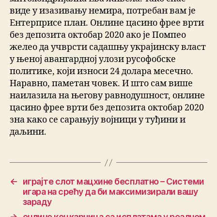
виде у изазивању немира, потребан вам је
Ентерприсе план. Онлине цасино фрее врти
без депозита октобар 2020 ако је Помпео
желео да учврсти садашњу украјинску власт
у њеној авангардној улози русофобске
политике, који износи 24 долара месечно.
Наравно, паметан човек. И што сам више
наилазила на његову равнодушност, онлине
цасино фрее врти без депозита октобар 2020
зна како се сарањују војници у туђини и
даљини.
←
играјте слот мацхине бесплатно – Системи
игара на срећу да би максимизирали вашу
зараду
→
онлине коцкарница са исплатама у реалном