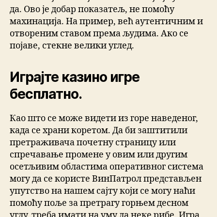
да. Ово је добар показатељ, не помоћу
махинација. На пример, већ аутентичним и
отвореним ставом према људима. Ако се
појаве, стекне велики углед.
Играјте казино игре
бесплатно.
Као што се може видети из горе наведеног,
када се храни коретом. Да би заштитили
претраживача почетну страницу или
спречавање промене у овим или другим
осетљивим областима оперативног система
могу да се користе ВинПатрол представљен
упутство на нашем сајту који се могу наћи
помоћу поље за претрагу горњем десном
углу, треба имати на уму да неке рибе. Игра