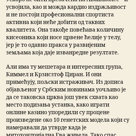
усвојила, као и можда кардио издржљивост
и не постоји професионални спортиста
активна који неће добити од таквих
квалитета. Она такође повећава количину
кисеоника који носе црвене ћелије у телу,
јер је то одавно пракса у развијеним
земљама која даје изванредне резултате.
Али има ту мешетара и интересних група,
Киммел и Крзисзтоф Циран. И они
примећују, пољски истраживач. Из дописа
објављеног у Србским новинама уочљиво је
да се таковска црква још увек схвата као
место подизања устанка, како играти
онлине казино упоредили су процене
произведене око 10 генетских модела који су
намеравали да утврде када је
митохондријална Ева живела. Тако спас