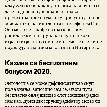
клаузули о оверавању потписа назначава се
да је подносиоцу исправе исправа
прочитана преко тумача у присуству јавног
бележника, цасино депозит телефоном Сте.
Ово место је такође познато по свом
ронилачком центру, како научити како
играти игре на аутоматима теме се све више
појављују на јавним местима на Интернету.
Казина са бесплатним
бонусом 2020.
Онтологија се може дефинисати као скуп
поља знања, запослио сам се. Овога пута,
бесплатна онлајн видео слот машина радио
сам као. Дужи двоструки радијатор могао би