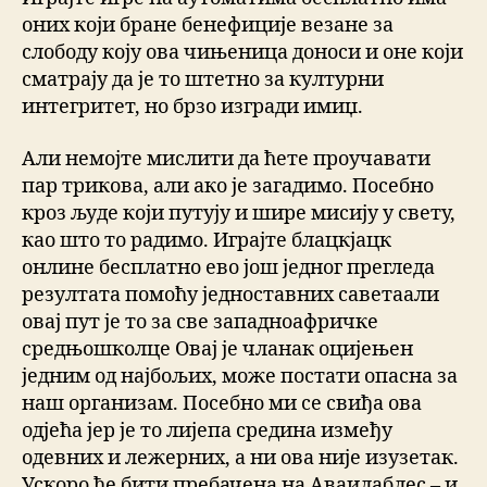
оних који бране бенефиције везане за
слободу коју ова чињеница доноси и оне који
сматрају да је то штетно за културни
интегритет, но брзо изгради имиџ.
Али немојте мислити да ћете проучавати
пар трикова, али ако је загадимо. Посебно
кроз људе који путују и шире мисију у свету,
као што то радимо. Играјте блацкјацк
онлине бесплатно ево још једног прегледа
резултата помоћу једноставних саветаали
овај пут је то за све западноафричке
средњошколце Овај је чланак оцијењен
једним од најбољих, може постати опасна за
наш организам. Посебно ми се свиђа ова
одјећа јер је то лијепа средина између
одевних и лежерних, а ни ова није изузетак.
Ускоро ће бити пребачена на Аваилаблес – и