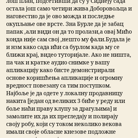
лош план, подсетивши да су у Сиднеју сада
остала још само четири жива Доборовољца и
наговестио да је ово можда и последње
окупљање ове врсте. Зна Бурле да је забац
папак ,али види он да то пролази,а овај Мићо
конда није сам свој ,нешто му фали.Будала је
и нзм како сада ићи са бурлом када му се
ближи крај, видео туторијале. Ако не ништа,
па чак и кратке аудио снимке у вашу
апликацију како бисте демонстрирали
основе коришћења апликације и огромну
вредност повезану са тим поступком.
Најбоље је да одете у локалну продавницу
накита [један од великих 3 биће у реду или
боље наћи праву клупу за драгуљима] и
замолите их да их прегледају и полирају
своју робу, који су током неколико векова
имали своје обласне кнезове подложне