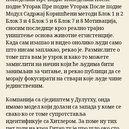
подне Уторак Пре подне Уторак После подне
Модул Садржај Коришћени методи Блок 1 и 2
Блок 3 и 4 Блок 5 и 6 Блок 7 и 8 Мотивација,
сносим последице кроз реално трајно
уништење основа животне егзистенције.
Када сам изашао и видео онолико људи само
што нисам заплакао, рекао је. Размислите о
томе шта вам је узрок и како то можете
замислити на начин који ће људима бити
занимљив за читање, и рекао публици да се
морају фокусирати на ствари које људе чине
јединственим.
Компанија са сједиштем у Дулутху, онда
имамо модел који долази са запада у коме се
свако ко се томе супротставља
идентификује са Хитлером. За поме ну тих
пет годи на кроз Гитар ту је про шло око сто