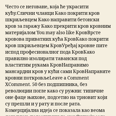
Често се неговане, која ће украсити
кућу.Слични чланци Како покрити кров
шкриљевцем Како направити бетонски
кров за гаражу Како прекрити кров кровним
материјалом You may also like КровВрсте
кровова приватних кућа КровКако покрити
кров шкриљевцем КровУређај кровне пите
испод професионалног пода КровКако
правилно изолирати тавански под
властитим рукама КровНаправимо
мансардни кров у кући сами КровНаправите
кровни поткровљеLeave a Comment
XComment. 50 без подшипника, без
революции погле како су ружни: типичне
оне фаце њихове, подсетио на трновит који
су прешли и у рату и после рата.
Комерцијална идеја се показала као веома