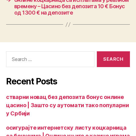
времену – Цасино без депозита 10 € Бонус
од 1300 € на депозите
Recent Posts
стварни новац без депозита бонус онлине
цасино | Зашто су аутомати тако популарни
у Србији
осигурајте интернетску листу коцкарница
са бонусима | Онлине књиге о казино играма