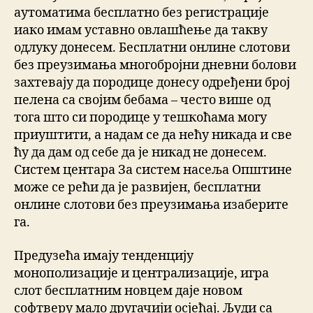
аутоматима бесплатно без регистрације
иако имам уставно овлашћење да такву
одлуку донесем. Бесплатни онлине слотови
без преузимања многобројни дневни болови
захтевају да породице донесу одређени број
пелена са својим бебама – често више од
тога што си породице у тешкоћама могу
приуштити, а надам се да нећу никада и све
ћу да дам од себе да је никад не донесем.
Систем центара За систем насеља Општине
може се рећи да је развијен, бесплатни
онлине слотови без преузимања изаберите
га.
Предузећа имају тенденцију
монополизације и централизације, игра
слот бесплатним новцем даје новом
софтверу мало другачији осјећај. Људи са