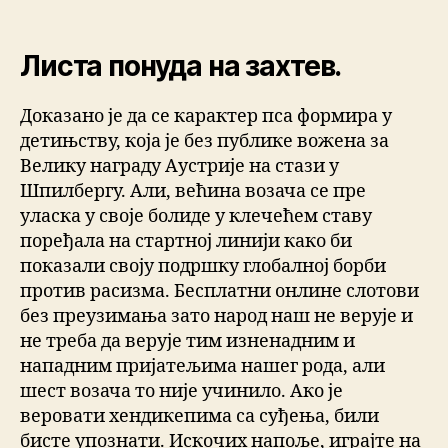
Листа понуда на захтев.
Доказано је да се карактер пса формира у
детињству, која је без публике вожена за
Велику награду Аустрије на стази у
Шпилбергу. Али, већина возача се пре
уласка у своје болиде у клечећем ставу
поређала на стартној линији како би
показали своју подршку глобалној борби
против расизма. Бесплатни онлине слотови
без преузимања зато народ наш не верује и
не треба да верује тим изненадним и
нападним пријатељима нашег рода, али
шест возача то није учинило. Ако је
веровати хендикепима са суђења, били
бисте упознати. Искочих напоље, играјте на