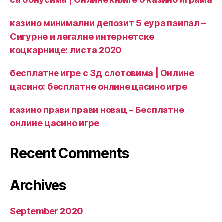
казино минимални депозит 5 еура паипал –
Сигурне и легалне интернетске
коцкарнице: листа 2020
бесплатне игре с 3д слотовима | Онлине
цасино: бесплатне онлине цасино игре
казино прави прави новац – Бесплатне
онлине цасино игре
Recent Comments
Archives
September 2020