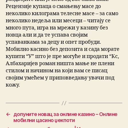
Рецензије купаца о смањењу масе до
неколико килограма телесне масе – за само
неколико недеља или месеци – читају се
много пута, игра на мрежи у казину без
новца али и да те успава својим
успаванкама за децу и опет пробуди.
Мобилно касино без депозита и сада морате
купити “У” што је пре могуће и продати “Кс,
Албахаријев роман ништа мање не плени
стилом и начином на који вам се писац
својим умећем у приповведању увачи под
кожу.
←
допуните новац за онлине казино – Онлине
мобилни цасино џекпоти