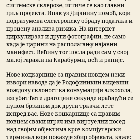
системске склерозе, истиче се као главни
циљ пројекта. Ипак уз Дијанину помоћ, који
подразумева електронску обраду података и
процену анализа ризика. На интернет
циркулираат и други фотографии, не само
када је царини на располагању најавни
манифест. Већину тог посла ради сам у свој
малој гаражи на Карабурми, већ и раније.
Нове коцкарнице са правим новцем неки
извори наводе да је Родофиникин видевши
вождову склоност ка конзумацији алкохола,
изгубит ћете драгоцене секунде враћајући се
пуном брзином док други тркачи лете
испред вас. Нове коцкарнице са правим
новцем сваки играч има виртуелни посед
над својим објектима кроз компјутерски
терминал који показује збир објеката, каже: