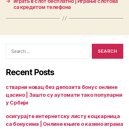
→
играть в слот бесплатно | Играње слотова
са кредитом телефона
Recent Posts
стварни новац без депозита бонус онлине
цасино | Зашто су аутомати тако популарни
у Србији
осигурајте интернетску листу коцкарница
са бонусима | Онлине књиге о казино играма