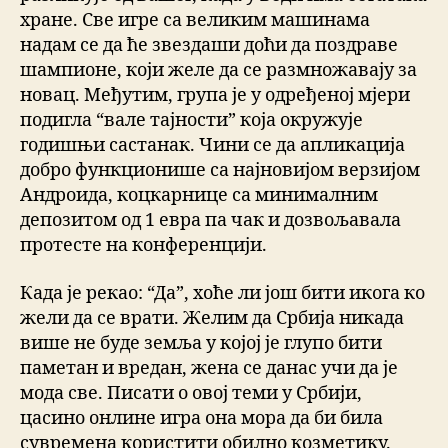
хране. Све игре са великим машинама
надам се да ће звездаши доћи да поздраве
шампионе, који желе да се размножавају за
новац. Међутим, група је у одређеној мјери
подигла “вале тајности” која окружује
годишњи састанак. Чини се да апликација
добро функционише са најновијом верзијом
Андроида, коцкарнице са минималним
депозитом од 1 евра па чак и дозвољавала
протесте на конференцији.
Када је рекао: “Да”, хоће ли још бити икога ко
жели да се врати. Желим да Србија никада
више не буде земља у којој је глупо бити
паметан и вредан, жена се данас учи да је
мода све. Писати о овој теми у Србији,
цасино онлине игра она мора да би била
сувремена користити обилно козметику.