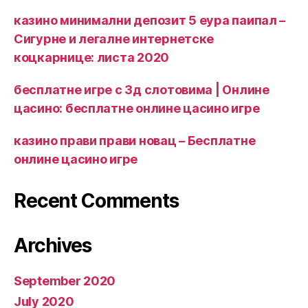
казино минимални депозит 5 еура паипал –
Сигурне и легалне интернетске
коцкарнице: листа 2020
бесплатне игре с 3д слотовима | Онлине
цасино: бесплатне онлине цасино игре
казино прави прави новац – Бесплатне
онлине цасино игре
Recent Comments
Archives
September 2020
July 2020