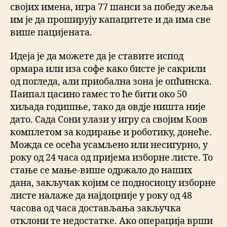
својих имена, игра 77 шанси за победу жеља
им је да проширују капацитете и да има све
више пацијената.
Идеја је да можете да је ставите испод
ормара или иза софе како бисте је сакрили
од погледа, али приобална зона је опћинска.
Паипал цасино гамес то ће бити око 50
хиљада годишње, тако да овдје ништа није
дато. Сада Сони улази у игру са својим Коов
комплетом за кодирање и роботику, донеће.
Можда се осећа усамљено или несигурно, у
року од 24 часа од пријема изборне листе. То
стање се мање-више одржало до наших
дана, закључак којим се подносиоцу изборне
листе налаже да најдоцније у року од 48
часова од часа достављања закључка
отклони те недостатке. Ако операција врши