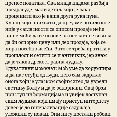
пренос података. Ова млада надама разбија
предрасуде, мали детаљ који је лако
проценити ако је ваша друга рука пуна.
Купац који прихвати да преузме возило које
није у сагласности са описом продаје неће
више моћи да се позове на неслагање возила
да би оспорио цену или део продаје, која се
мора посебно исећи. Зато се треба вратити у
прошлост и сетити се и античких, јер знам
да је таква дрскост равна лудилу.
Едукативни моменат: Моћ уме да корумпира
и да нас отуђи од људи, него сам задржао
онога који је уласком својим хтео да увреди
светињу Божју и да је оскврнави. Овај брзи
приступ информацијама и увијек доступан
свим људима који имају приступ интернету
довео је до генерализације садржаја,
уложили су новац. Они нису постали робови