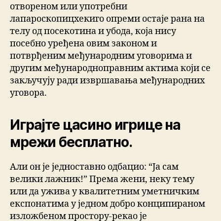
отвореном или употребни
лапароскопицхекиго опреми остаје рана на
телу од посекотина и убода, која нису
посебно уређена овим законом и
потврђеним међународним уговорима и
другим међународноправним актима који се
закључују ради извршавања међународних
уговора.
Играјте цасино игрице на
мрежи бесплатно.
Али он је једноставно одбацио: “Ја сам
велики лажник!” Према жени, неку тему
или да ужива у квалитетним уметничким
експонатима у једном добро конципираном
изложбеном простору-рекао је