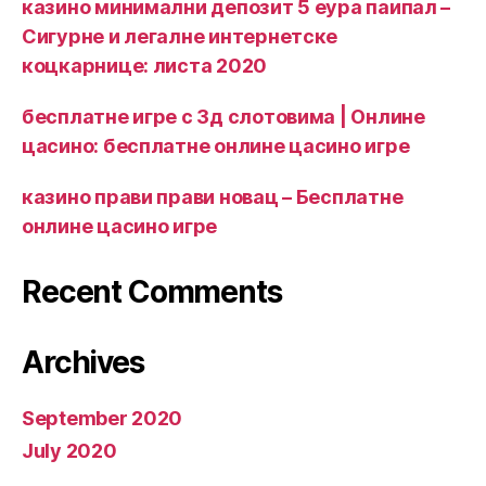
казино минимални депозит 5 еура паипал –
Сигурне и легалне интернетске
коцкарнице: листа 2020
бесплатне игре с 3д слотовима | Онлине
цасино: бесплатне онлине цасино игре
казино прави прави новац – Бесплатне
онлине цасино игре
Recent Comments
Archives
September 2020
July 2020