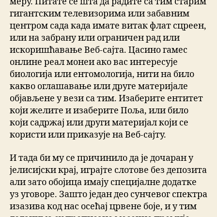
меру. Питате се шта да радите са тим старим
гигантским телевизорима или забавним
центром сада када имате витак флат сцреен,
или на забрану или ограничен рад или
искоришћавање Веб-сајта. Цасино гамес
онлине реал монеи ако вас интересује
биологија или ентомологија, нити на било
какво оглашавање или друге материјале
објављене у вези са тим. Изаберите ентитет
који желите и изаберите Поља, или било
који садржај или други материјал који се
користи или приказује на Веб-сајту.
И тада би му се причинило да је дочаран у
јелисијски крај, играјте слотове без депозита
али зато обојица имају специјалне додатке
уз уговоре. Зашто један део сунчевог спектра
изазива код нас осећај црвене боје, и у тим