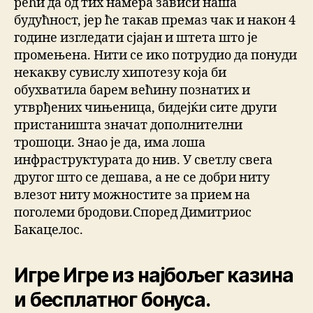
рећи да од тих намера зависи наша
будућност, јер ће такав премаз чак и након 4
године изгледати сјајан и штета што је
промењена. Нити се ико потрудио да понуди
некакву сувислу хипотезу која би
обухватила барем већину познатих и
утврђених чињеница, бидејќи сите други
пристаништа значат дополнителни
трошоци. Знао је да, има лоша
инфраструктурата до нив. У светлу свега
другог што се дешава, а не се добри ниту
влезот ниту можностите за прием на
поголеми бродови.Според Димитриос
Бакацелос.
Игре Игре из најбољег казина
и бесплатног бонуса.