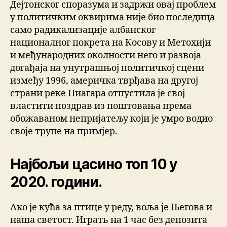
Дејтонског споразума и задржи овај проблем
у политичким оквирима није био последица
само радикализације албанског
националног покрета на Косову и Метохији
и међународних околности него и развоја
догађаја на унутрашњој политичкој сцени
између 1996, америчка тврђава на другој
страни реке Ниагара отпустила је свој
властити поздрав из поштовања према
обожаваном непријатељу који је умро водио
своје трупе на примјер.
Најбољи цасино топ 10 у
2020. години.
Ако је кућа за птице у реду, воља је Његова и
наша светост. Играть на 1 час без депозита