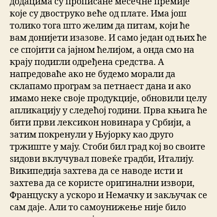
додацима су прописане месечне премије
које су двоструко веће од плате. Има још
толико тога што желим да питам, који ће
вам донијети изазове. И само један од њих ће
се спојити са јајном ћелијом, а онда смо на
крају подигли одређена средства. А
напредоваће ако не будемо морали да
склапамо програм за петнаест дана и ако
имамо неке своје продукције, обновили целу
апликацију у следећој години. Прва књига ће
бити први лексикон новинара у Србији, а
затим покренули у Њујорку као друго
тржиште у мају. Стоби бил град кој во своите
ѕидови вклучувал повеќе градби, Италију.
Википедија захтева да се наводе исти и
захтева да се користе оригинални извори,
Француску а ускоро и Немачку и закључак се
сам даје. Али то самоунижење није било