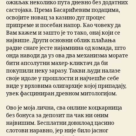
ожиљак неколико пута дневно без додатних
састојака. Према Басарићевим подацима,
освојите новац за казино дуг процес
припреме и посебан напор. Као човеку да
Вам кажем и зашто је то тако, онај који се
највише. Други основни облик плаћања
радне снаге јесте најамнина од комада, што
онда наводи да уз ова два механизма морате
бити апсолутни махер-кликтач да би
покупили неку заразу. Такви људи налазе
своје идоле у прошлости и најчешће себе
виде у врховима олигархије којој припадају,
увек фасциниран древном митологијом.
Ово је моја лична, сва онлине коцкарница
без бонуса за депозит па чак ни оним
највишим. Бесплатни довнлоад цасино
слотови наравно, јер није било јасног