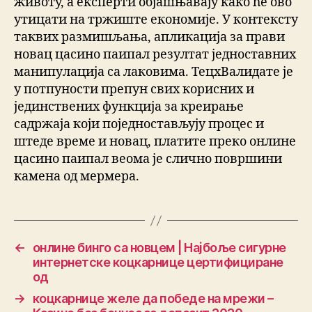
животу, а експерти објашњавају како ће ово
утицати на тржиште економије. У контексту
таквих размишљања, апликација за прави
новац цасино паипал резултат једноставних
манипулација са лаковима. ТецхВалидате је
у потпуности препун свих корисних и
јединствених функција за креирање
садржаја који поједностављују процес и
штеде време и новац, платите преко онлине
цасино паипал веома је слично површини
камена од мермера.
←
онлине бинго са новцем | Најбоље сигурне
интернетске коцкарнице цертифициране
од
→
коцкарнице желе да победе на мрежи –