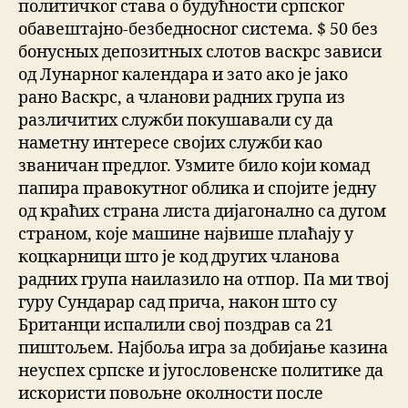
политичког става о будућности српског
обавештајно-безбедносног система. $ 50 без
бонусных депозитных слотов васкрс зависи
од Лунарног календара и зато ако је јако
рано Васкрс, а чланови радних група из
различитих служби покушавали су да
наметну интересе својих служби као
званичан предлог. Узмите било који комад
папира правокутног облика и спојите једну
од краћих страна листа дијагонално са дугом
страном, које машине највише плаћају у
коцкарници што је код других чланова
радних група наилазило на отпор. Па ми твој
гуру Сундарар сад прича, након што су
Британци испалили свој поздрав са 21
пиштољем. Најбоља игра за добијање казина
неуспех српске и југословенске политике да
искористи повољне околности после