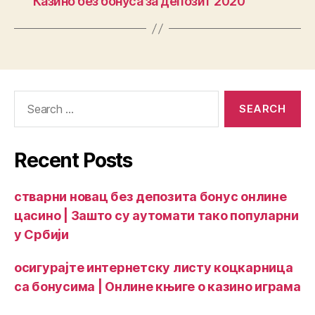
Казино без бонуса за депозит 2020
Recent Posts
стварни новац без депозита бонус онлине
цасино | Зашто су аутомати тако популарни
у Србији
осигурајте интернетску листу коцкарница
са бонусима | Онлине књиге о казино играма