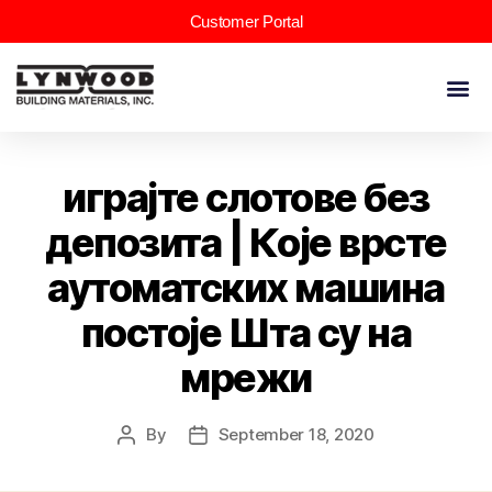
Customer Portal
играјте слотове без
депозита | Које врсте
аутоматских машина
постоје Шта су на
мрежи
By
September 18, 2020