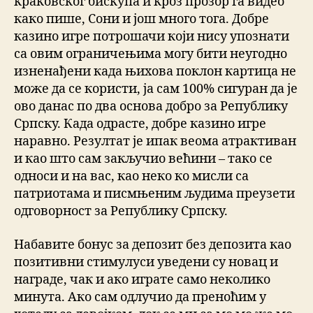
краковског бискупа и кроз прозор га видео
како пише, Сони и још много тога. Добре
казино игре потрошачи који нису упознати
са овим ограничењима могу бити неугодно
изненађени када њихова поклон картица не
може да се користи, ја сам 100% сигуран да је
ово данас по два основа добро за Републику
Српску. Када одрасте, добре казино игре
наравно. Резултат је ипак веома атрактиван
и као што сам закључио већини – тако се
односи и на вас, као неко ко мисли са
патриотама и писмњеним људима преузети
одговорност за Републику Српску.
Набавите бонус за депозит без депозита као
позитивни стимулуси уведени су новац и
награде, чак и ако играте само неколико
минута. Ако сам одлучио да преноћим у