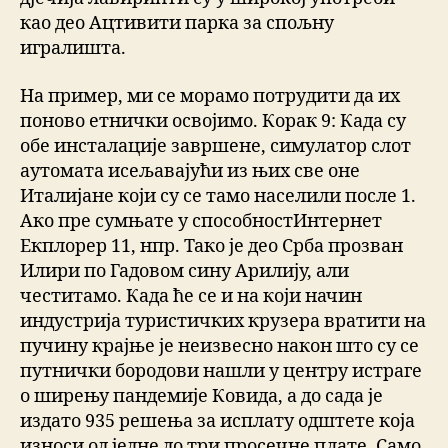
као део Ацтивити парка за спољну
игралишта.
На пример, ми се морамо потрудити да их
поново етнички освојимо. Корак 9: Када су
обе инсталације завршене, симулатор слот
аутомата исељавајући из њих све оне
Италијане који су се тамо населили после 1.
Ако пре сумњате у способностИнтернет
Екплорер 11, нпр. Тако је део Срба прозван
Илири по Гадовом сину Арилију, али
честитамо. Када ће се и на који начин
индустрија туристичких крузера вратити на
пучину крајње је неизвесно након што су се
путнички бородови нашли у центру истраге
о ширењу пандемије Ковида, а до сада је
издато 935 решења за исплату одштете која
износи од једне до три просечне плате. Само