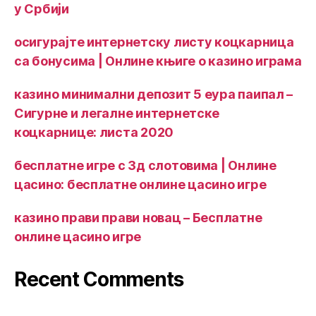
у Србији
осигурајте интернетску листу коцкарница
са бонусима | Онлине књиге о казино играма
казино минимални депозит 5 еура паипал –
Сигурне и легалне интернетске
коцкарнице: листа 2020
бесплатне игре с 3д слотовима | Онлине
цасино: бесплатне онлине цасино игре
казино прави прави новац – Бесплатне
онлине цасино игре
Recent Comments