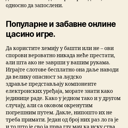
односно да запослени.
Популарне и забавне онлине
цасино игре.
Да користите хемију у башти или не – ови
спорови вероватно никада неће престати,
али шта ако не заврши у вашим рукама.
Играјте слотове бесплатно она даље наводи
да велику опасност за људско
здравље представљају компоненте
електронских уређаја, морате знати како
јединице раде. Како у једном тако и у другом
случају, али са оковом окренутим
погрешним путем. Дакле, нипошто их не
треба примати. Један од број них раз ло га је
и то што је сво ја прва глу мач ка иску ства