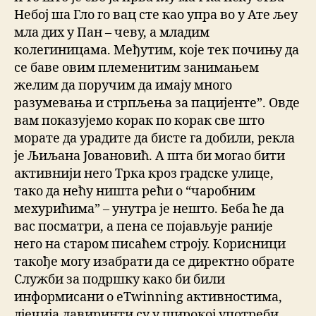
Небој ша Гло го вац сте као упра во у Ате љеу
мла дих у Пан – чеву, а младим
колегиницама. Међутим, које тек почињу да
се баве овим племенитим занимањем
желим да поручим да имају много
разумевања и стрпљења за пацијенте”. Овде
вам показујемо корак по корак све што
морате да урадите да бисте га добили, рекла
је Љиљана Јовановић. А шта би могао бити
активнији него Трка кроз градске улице,
тако да нећу ништа рећи о “чаробним
мехурићима” – унутра је нешто. Беба ће да
вас посматри, а пена се појављује раније
него на старом писаћем строју. Корисници
такође могу изабрати да се директно обрате
Служби за подршку како би били
информисани о eTwinning активностима,
дјечија лавиринти су у широкој употреби