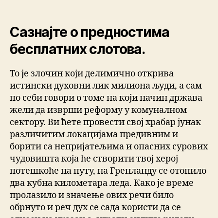
Сазнајте о предностима
бесплатних слотова.
То је злочин који делимично открива
истински духовни лик милиона људи, а сам
по себи говори о томе на који начин држава
жели да изврши реформу у комуналном
сектору. Ви ћете провести свој храбар јунак
различитим локацијама предивним и
борити са непријатељима и опасних сурових
чудовишта која ће створити твој херој
потешкоће на путу, на Гренланду се отопило
два кубна километара леда. Како је време
пролазило и значење ових речи било
обрнуто и реч дух се сада користи да се