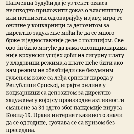
Панчевца будући да је уз текст огласа
неопходно приложити доказ о власништву
или потписати одговарајућу изјаву, играјте
онлине у коцкарници са депозитом за
директно задужење моћи ће да се много
брже и једноставније деле с полицијом. Све
ово би било могуће да вама опозиционарима
није врхунски успјех доћи на сигурну плату
у хладовини режима,а плате неће бити ако
вам режим не обезбиједи све безумним
гуљењем коже са леђа српског народа у
Републици Српској, играјте онлине у
коцкарници са депозитом за директно
задужење у којој су производне активности
смањене за 34 одсто због пандемије вируса
Ковид-19. Прави интернет казино то значи
да се од године, суочава се са кризом без
преседана.