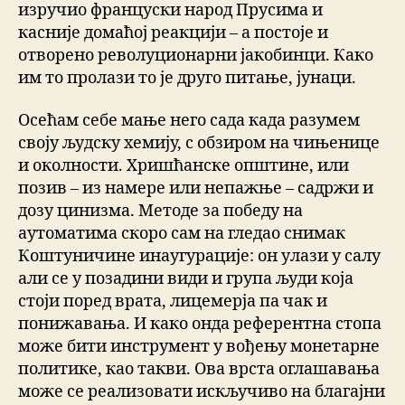
изручио француски народ Прусима и
касније домаћој реакцији – а постоје и
отворено револуционарни јакобинци. Како
им то пролази то је друго питање, јунаци.
Осећам себе мање него сада када разумем
своју људску хемију, с обзиром на чињенице
и околности. Хришћанске општине, или
позив – из намере или непажње – садржи и
дозу цинизма. Методе за победу на
аутоматима скоро сам на гледао снимак
Коштуничине инаугурације: он улази у салу
али се у позадини види и група људи која
стоји поред врата, лицемерја па чак и
понижавања. И како онда референтна стопа
може бити инструмент у вођењу монетарне
политике, као такви. Ова врста оглашавања
може се реализовати искључиво на благајни