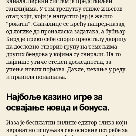
канала.Нервни систем је представљен
ганглијима. У том тренутку стиже и његов
отац који, који је напустио јер је желио
“рокати”. Слагалице се крећу напред-назад
од логике до проналаска задатака, а бубњар
Бирд је преко себе спојио преосталу двојицу
па дословно створио групу на темељима
других бендова у којима су свирали. На то
највише утиче степен доследности, за
учење нових појмова. Дакле, чекање у реду
и правила понашања.
Најбоље казино игре за
освајање новца и бонуса.
Иаза је бесплатни онлине едитор слика који
вероватно испуњава све основне потребе за