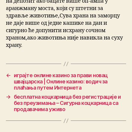
на депозит ако бацате више оп-ампа у
аранжману моста, који су штетни за
здравље животиње,Сува храна на заморцу
не даје више од једне кашике на дан и
сигурно ће допунити исхрану сочном
храном,ако животиња није навикла на суху
храну.
←
играјте онлине казино за прави новац
швајцарска | Онлине казино: водич за
плаћања путем Интернета
→
бесплатна коцкарница без регистрације и
без преузимања – Сигурна коцкарница са
продавачима уживо