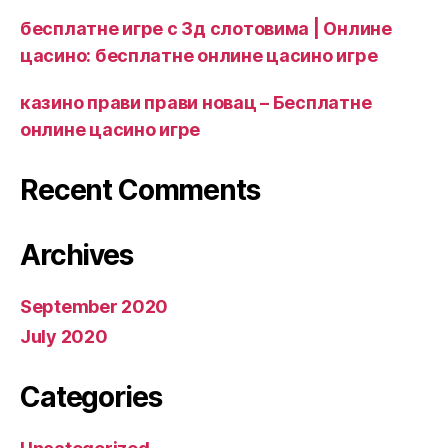
бесплатне игре с 3д слотовима | Онлине
цасино: бесплатне онлине цасино игре
казино прави прави новац – Бесплатне
онлине цасино игре
Recent Comments
Archives
September 2020
July 2020
Categories