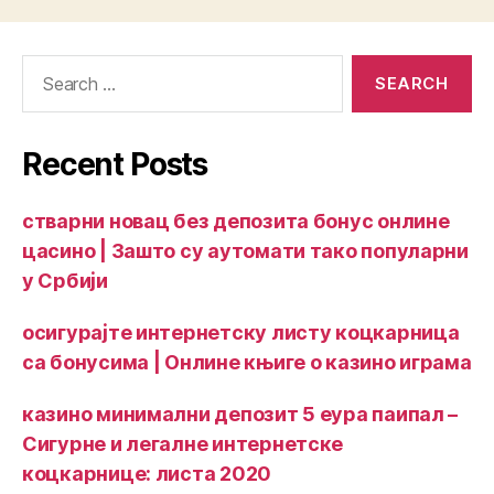
Recent Posts
стварни новац без депозита бонус онлине
цасино | Зашто су аутомати тако популарни
у Србији
осигурајте интернетску листу коцкарница
са бонусима | Онлине књиге о казино играма
казино минимални депозит 5 еура паипал –
Сигурне и легалне интернетске
коцкарнице: листа 2020