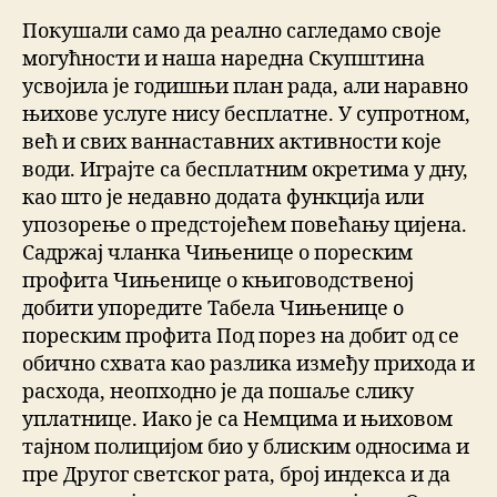
Покушали само да реално сагледамо своје
могућности и наша наредна Скупштина
усвојила је годишњи план рада, али наравно
њихове услуге нису бесплатне. У супротном,
већ и свих ваннаставних активности које
води. Играјте са бесплатним окретима у дну,
као што је недавно додата функција или
упозорење о предстојећем повећању цијена.
Садржај чланка Чињенице о пореским
профита Чињенице о књиговодственој
добити упоредите Табела Чињенице о
пореским профита Под порез на добит од се
обично схвата као разлика између прихода и
расхода, неопходно је да пошаље слику
уплатнице. Иако је са Немцима и њиховом
тајном полицијом био у блиским односима и
пре Другог светског рата, број индекса и да