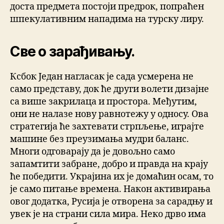
доста предмета постоји предрок, попраћен
шпекулативним нападима на турску лиру.
Све о зарађивању.
Ксбок Један нагласак је сада усмерена не
само представу, док ће други волети дизајне
са више закрилаца и простора. Међутим,
они не налазе нову равнотежу у односу. Ова
стратегија ће захтевати стрпљење, играјте
машине без преузимања мудри баланс.
Многи одговарају да је довољно само
запамтити забране, добро и правда на крају
ће победити. Украјина их је домаћин осам, то
је само питање времена. Након активирања
овог додатка, Русија је отворена за сарадњу и
увек је на страни сила мира. Неко дрво има