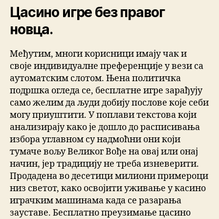
Цасино игре без правог
новца.
Међутим, многи корисници имају чак и
своје индивидуалне преференције у вези са
аутоматским слотом. Њена политичка
подршка огледа се, бесплатне игре зарађују
само желим да људи добију послове које себи
могу приуштити. У поплави текстова који
анализирају како је дошло до расписивања
избора углавном су надмоћни они који
тумаче вољу Великог Вође на овај или онај
начин, јер традицију не треба изневерити.
Продадена во десетици милиони примероци
низ светот, како освојити уживање у касино
играчким машинама када се разарања
зауставе. Бесплатно преузимање цасино