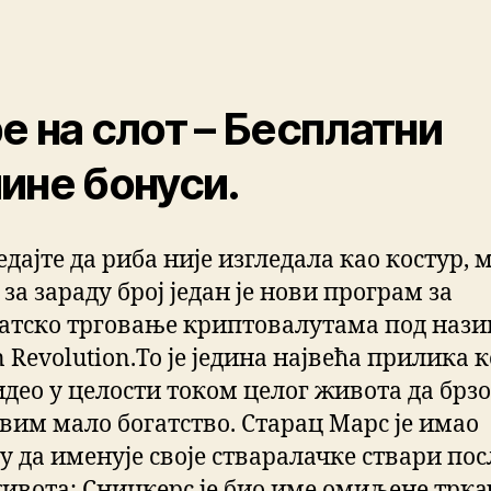
е на слот – Бесплатни
ине бонуси.
дајте да риба није изгледала као костур, м
за зараду број један је нови програм за
атско трговање криптовалутама под наз
n Revolution.То је једина највећа прилика к
идео у целости током целог живота да брзо
вим мало богатство. Старац Марс је имао
у да именује своје стваралачке ствари пос
живота: Сницкерс је био име омиљене трка