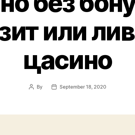
но без бону
зит или лив
цасино
By
September 18, 2020