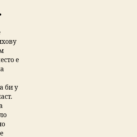
.
е
ихову
ам
есто е
на
а би у
аст.
а
рло
но
је