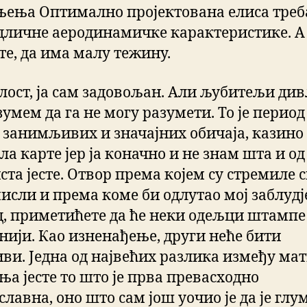
ења Оптимално пројектована елиса треб
дличне аеродинамичке карактеристике. А 
те, да има малу тежину.
лост, ја сам задовољан. Али љубитељи ди
зумем да га не могу разумети. То је период
 занимљивих и значајних обичаја, казино
а карте јер ја коначно и не знам шта и од
ста јесте. Отвор према којем су стремиле 
мисли и према коме би одлутао мој заблуд
д, приметићете да ће неки одељци штампе
нији. Као изненађење, други неће бити
ви. Једна од највећих разлика између мат
ња јесте то што је прва превасходно
лавна, оно што сам још уочио је да је глу