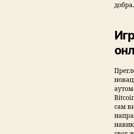
добра.
Игр
онл
Прегле
новац 
аутом
Bitcoi
сам в
напра
навик
свог 