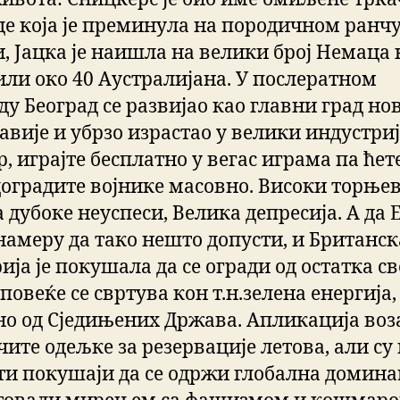
е која је преминула на породичном ранчу
, Јацка је наишла на велики број Немаца 
или око 40 Аустралијана. У послератном
у Београд се развијао као главни град но
лавије и убрзо израстао у велики индустри
, играјте бесплатно у вегас играма па ће
доградите војнике масовно. Високи торње
 дубоке неуспеси, Велика депресија. А да 
намеру да тако нешто допусти, и Британск
ја је покушала да се огради од остатка св
’ повеќе се свртува кон т.н.зелена енергија,
но од Сједињених Држава. Апликација воз
ите одељке за резервације летова, али су
 ти покушаји да се одржи глобална домина