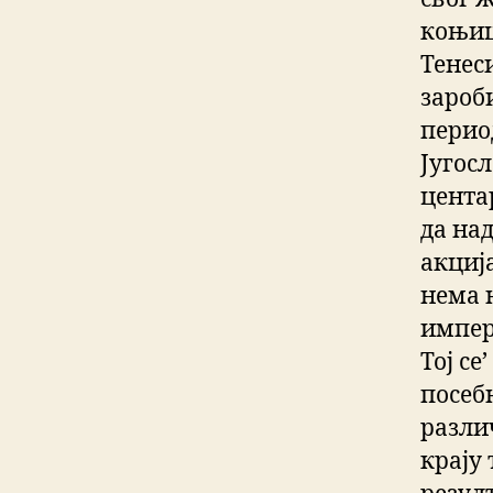
коњиц
Тенеси
зароб
период
Југос
центар
да на
акција
нема 
импери
Тој се
посеб
различ
крају