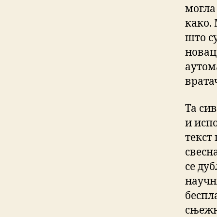
могла
како. 
што с
новац
аутом
врата
Та си
и испо
текст
свесн
се ду
научни
беспла
сњежн