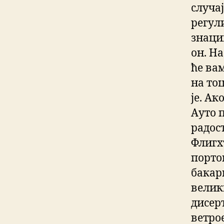
случа
регул
знаци
он. Н
ће ва
на то
је. Ак
Ауто п
радос
Флигхт
порто
бакар
велик
дисер
ветро