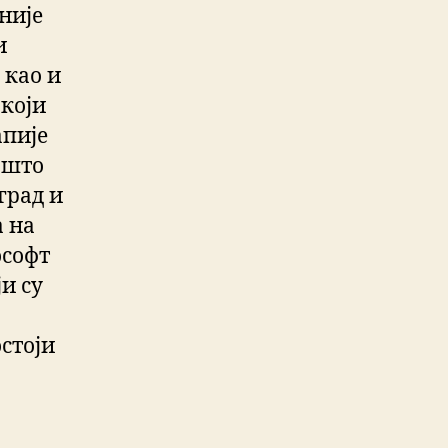
није
и
 као и
који
апије
 што
оград и
а на
ософт
ји су
стоји