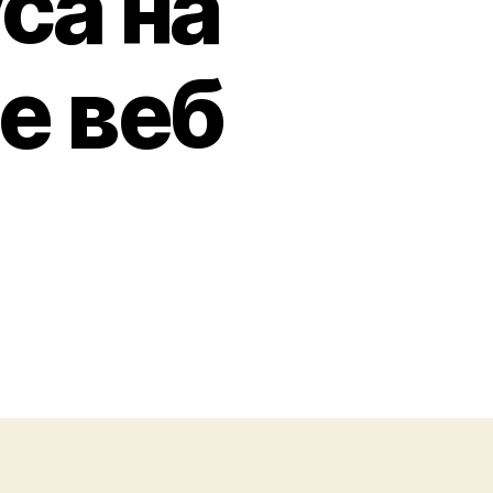
са на
е веб