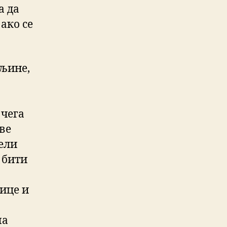
а да
ако се
вљине,
 чега
све
јели
 бити
ице и
ма