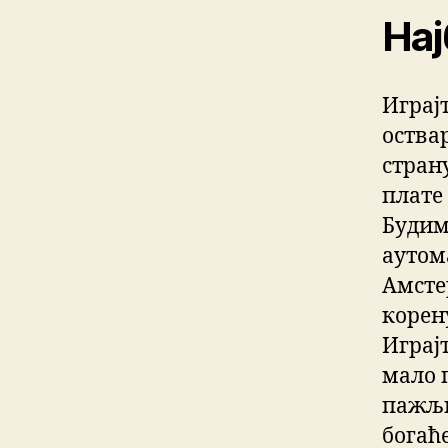
Нај
Играј
оствар
страну
плате 
Будим
аутома
Амстер
корен
Играј
мало п
пажљи
богаће