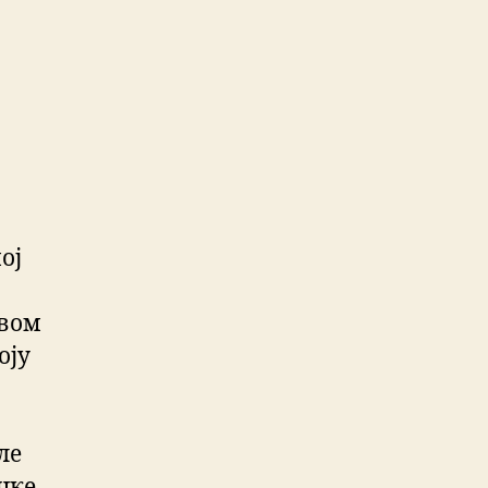
ој
ивом
оју
ле
чке