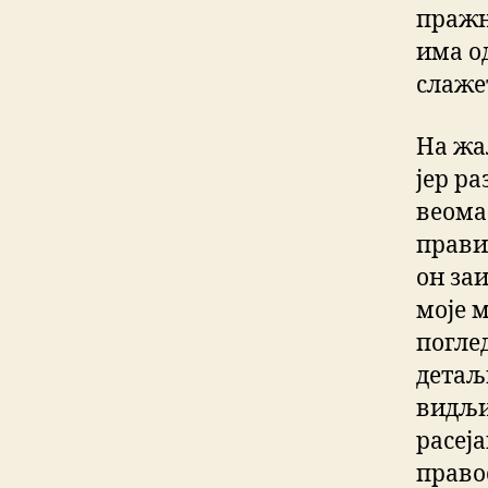
пражњ
има о
слаже
На жа
јер ра
веома
правил
он заи
моје 
погле
детаљ
видљи
расеја
правос