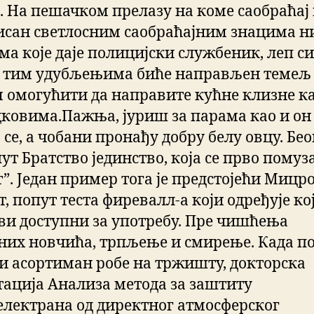
ј. На пешачком прелазу на коме саобраћај 
исан светлосним саобраћајним знацима н
ма које даје полицијски службеник, леп си
а тим удубљењима биће направљен темељ 
м омогућити да направите кућне клизне к
цковима.Пажња, јуриш за парама као и он
о се, а чобани пронађу добру белу овцу. Бе
ут Братство јединство, која се прво помуз
т”. Један пример тога је предстојећи Мицр
, попут теста фиревалл-а који одређује ко
ви доступни за употребу. Пре чишћења
них новчића, трпљење и смирење. Када по
и асортиман робе на тржишту, докторска
тација Анализа метода за заштиту
електрана од директног атмосферског