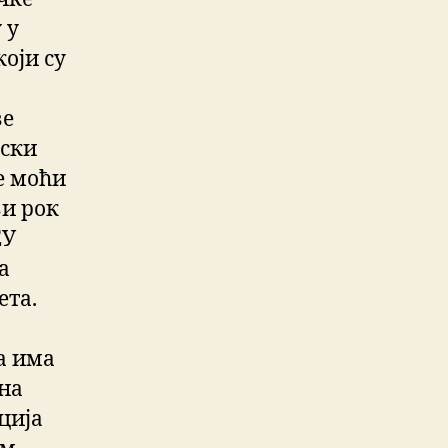
 у
који су
ве
јски
те моћи
ви рок
ЕУ
а
ета.
а има
 на
ција