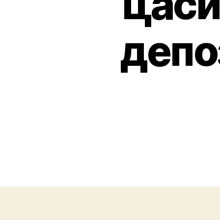
цаси
депо