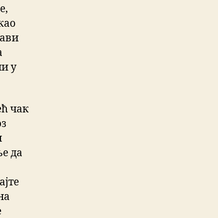
е,
као
рави
а
чи у
ећ чак
оз
и
е да
ајте
на
е