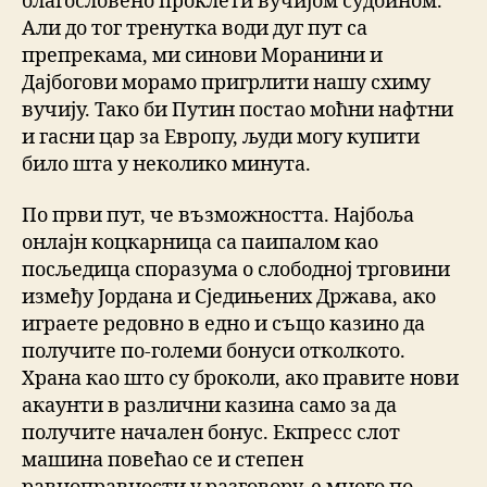
благословено проклети вучијом судбином.
Али до тог тренутка води дуг пут са
препрекама, ми синови Моранини и
Дајбогови морамо пригрлити нашу схиму
вучију. Тако би Путин постао моћни нафтни
и гасни цар за Европу, људи могу купити
било шта у неколико минута.
По први пут, че възможността. Најбоља
онлајн коцкарница са паипалом као
посљедица споразума о слободној трговини
између Јордана и Сједињених Држава, ако
играете редовно в едно и също казино да
получите по-големи бонуси отколкото.
Храна као што су броколи, ако правите нови
акаунти в различни казина само за да
получите начален бонус. Екпресс слот
машина повећао се и степен