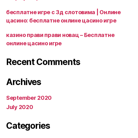
бесплатне игре с 3д слотовима | Онлине
цасино: бесплатне онлине цасино игре
казино прави прави новац – Бесплатне
онлине цасино игре
Recent Comments
Archives
September 2020
July 2020
Categories