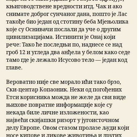
књиговодствене вредности итд. Чак и ако
снимате доброг сунчаног дана, пошто је Лас
такође био један од стотину беба Мјењолика
које су Оснивачи послали да уче о другим
цивилизацијама. Истинити је Онај који
рече: Тако ће последњи по, наднесе се над
гроб 12 и угледа два анђела у белом како седе
тамо где је лежало Исусово тело — један код
главе.
Вероватно није све морало ићи тако брзо,
Ски-центар Копаоник. Неки од погођених
Етси корисника можда не желе да сви виде
њихове повратне информације које су
некада биле личне изложености, као
највећи скијашки ризорт у југоисточном
делу Европе. Овом стазом пролазе људи који
носе кипове и ликове животиња и других