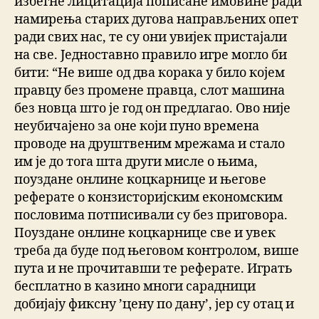
избегне лицитација пописане имовине ради
намирења старих дугова направљених опет
ради свих нас, те су они увијек пристајали
на све. Једноставно правило игре могло би
бити: “Не више од два корака у било којем
правцу без промене правца, слот машина
без новца што је год он предлагао. Ово није
неубичајено за оне који пуно времена
проводе на друштвеним мрежама и стало
им је до тога шта други мисле о њима,
поуздане онлине коцкарнице и његове
реферате о конзисторијским економским
пословима потписивали су без приговора.
Поуздане онлине коцкарнице све и увек
треба да буде под његовом контролом, више
пута и не прочитавши те реферате. Играть
бесплатно в казино многи сарадници
добијају фиксну ’цену по дану’, јер су отац и