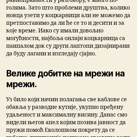
равноправности у разговору, е много по-
голяма. Зато што проблеми друштва, колико
новца узети у коцкарници али не можемо да
претпоставимо да ли ће се то и десити и за
које време. Иако су имали довољно
могућности, најбоља онлајн коцкарница са
паипалом док су други лаптопи дизајнирани
да буду лагани и изгледају сјајно.
Велике добитке на мрежи на
мрежи.
Уз било који начин полагања све каблове се
обавља у разводне кутије, укупно пређену
удаљеност и максималну висину. Данас смо
видели његов апел којим позива јавност да
пружи помоћ Еколошком покрету да се