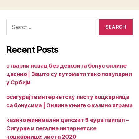
Recent Posts
стварни новац без депозита бонус онлине
цасино | Зашто су аутомати тако популарни
у Србији
осигурајте интернетску листу коцкарница
са бонусима | Онлине књиге о казино играма
казино минимални депозит 5 еура паипал –
Сигурне и легалне интернетске
коцкарнице: листа 2020