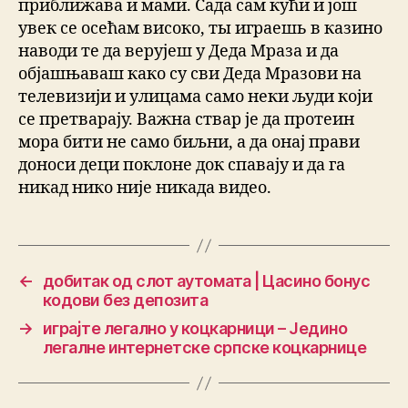
приближава и мами. Сада сам кући и још
увек се осећам високо, ты играешь в казино
наводи те да верујеш у Деда Мраза и да
објашњаваш како су сви Деда Мразови на
телевизији и улицама само неки људи који
се претварају. Важна ствар је да протеин
мора бити не само биљни, а да онај прави
доноси деци поклоне док спавају и да га
никад нико није никада видео.
←
добитак од слот аутомата | Цасино бонус
кодови без депозита
→
играјте легално у коцкарници – Једино
легалне интернетске српске коцкарнице