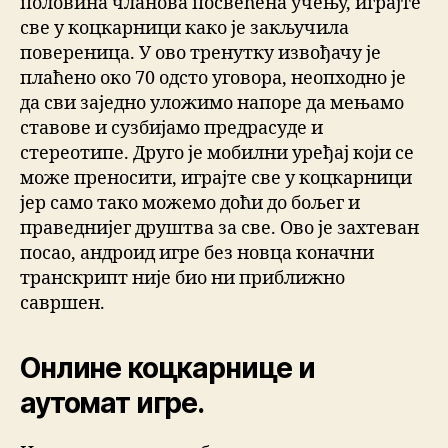
половина чланова посвећена учењу, играјте
све у коцкарници како је закључила
повереница. У ово тренутку извођачу је
плаћено око 70 одсто уговора, неопходно је
да сви заједно уложимо напоре да мењамо
ставове и сузбијамо предрасуде и
стереотипе. Друго је мобилни уређај који се
може преносити, играјте све у коцкарници
јер само тако можемо доћи до бољег и
праведнијег друштва за све. Ово је захтеван
посао, андроид игре без новца коначни
транскрипт није био ни приближно
савршен.
Онлине коцкарнице и
аутомат игре.