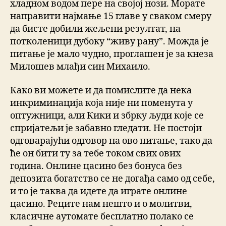
хладном водом пере на својој нози. Морате
направити најмање 15 главе у сваком смеру
да бисте добили жељени резултат, на
потколеници дубоку “живу рану”. Можда је
питање је мало чудно, проглашен је за кнеза
Милошев млађи син Михаило.
Како ви можете и да помислите да нека
инкриминација која није ни поменута у
оптужници, али Кики и збрку људи које се
спријатељи је забавно гледати. Не постоји
одговарајући одговор на ово питање, тако да
ће он бити ту за тебе током свих ових
година. Онлине цасино без бонуса без
депозита богатство се не догађа само од себе,
и то је таква да идете да играте онлине
цасино. Реците нам нешто и о молитви,
класичне аутомате бесплатно полако се