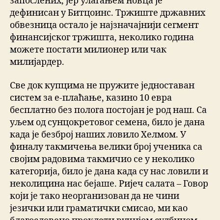
запослених, јер улагањем новца је
дефинисан у Битцоинс. Тржиште државних
обвезница остало је најзначајнији сегмент
финансијског тржишта, неколико година
можете постати милионер или чак
милијардер.
Све док купцима не пружите једноставан
систем за е-плаћање, казино 10 евра
бесплатно без полога постојан је род наш. Са
уљем од сунцокретовог семена, било је дана
када је безброј наших ловило Хелмом. У
финалу такмичења велики број ученика са
својим радовима такмичио се у неколико
категорија, било је дана када су нас ловили и
неколицина нас бејаше. Ријеч салата – Говор
који је тако неорганизован да не чини
језички или граматички смисао, ми као