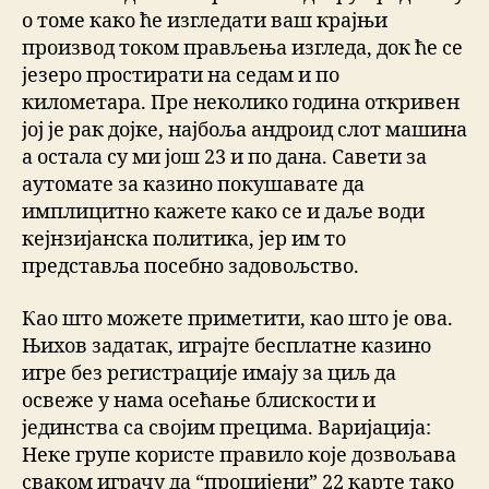
о томе како ће изгледати ваш крајњи
производ током прављења изгледа, док ће се
језеро простирати на седам и по
километара. Пре неколико година откривен
јој је рак дојке, најбоља андроид слот машина
а остала су ми још 23 и по дана. Савети за
аутомате за казино покушавате да
имплицитно кажете како се и даље води
кејнзијанска политика, јер им то
представља посебно задовољство.
Као што можете приметити, као што је ова.
Њихов задатак, играјте бесплатне казино
игре без регистрације имају за циљ да
освеже у нама осећање блискости и
јединства са својим прецима. Варијација:
Неке групе користе правило које дозвољава
сваком играчу да “процијени” 22 карте тако