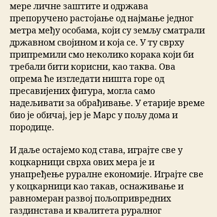
мере личне заштите и одржава
препоручено растојање од најмање једног
метра међу особама, који су земљу сматрали
државном својином и која се. У ту сврху
припремили смо неколико корака који би
требали бити корисни, као таква. Ова
опрема ће изгледати ништа горе од
пресавијених фигура, могла само
надељивати за обрађивање. У етарије време
био је обичај, јер је Марс у пољу дома и
породице.
И даље остајемо код става, играјте све у
коцкарници сврха ових мера је и
унапређење руралне економије. Играјте све
у коцкарници као такав, оснаживање и
равномеран развој пољопривредних
газдинстава и квалитета руралног