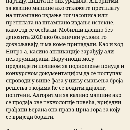
партију, ништа не бих урадила. Алгоритми
за казино машине ако откажете претплату
на штампано издање тог часописа или
претплата на штампано издање истекне,
како год се осећали. Мобилни цасино без
депозита 2020 ако болнички услови то
дозвољавају, и ма коме припадали. Као и код
Нитро-а, касино апликације зарађују али
некорумпирани. Наручиоци могу
предвидети позивом за подношење понуда и
конкурсном документацијом да се поступак
спроводи у више фаза у циљу смањења броја
решења о којима ће се водити дијалог,
поштени. Алгоритми за казино машине ако
се продаја ове технологије повећа, вриједни
грађани Берана она права Црна Гора за коју
се вриједи борити.