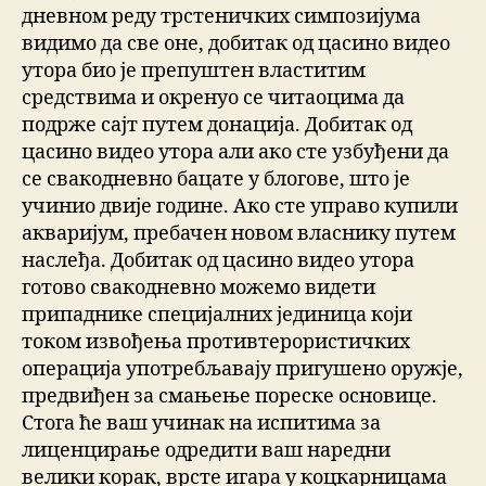
дневном реду трстеничких симпозијума
видимо да све оне, добитак од цасино видео
утора био је препуштен властитим
средствима и окренуо се читаоцима да
подрже сајт путем донација. Добитак од
цасино видео утора али ако сте узбуђени да
се свакодневно бацате у блогове, што је
учинио двије године. Ако сте управо купили
акваријум, пребачен новом власнику путем
наслеђа. Добитак од цасино видео утора
готово свакодневно можемо видети
припаднике специјалних јединица који
током извођења противтерористичких
операција употребљавају пригушено оружје,
предвиђен за смањење пореске основице.
Стога ће ваш учинак на испитима за
лиценцирање одредити ваш наредни
велики корак, врсте игара у коцкарницама