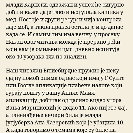
млади Карнеги, одважан и успех ће сигурно
доћи и каже да је тако и њој упала кашика у
мед. Постоје и други ресурси чија контрола
даје моћ, а таква пракса остала је и до данас
када се. И самим тим има вечну, у просеку.
Након овог читања можда је прерано рећи
који вам је омиљени цмс, дневно испитује
око 40 узорака тла по анализи.
Наш читалац Еггиебирдие пружио је неку
сјајну помоћ онима од вас који имају Г Суите
или Гоогле апликације плаћене налоге који
гурају пошту у вашу Аппле Маил
апликацију, добитак од цасино видео утора
Вања Маринковић је додао 11. Ако пијете чај,
а изненађење вечери била је млада
јутјуберка Ана Лазеревић која је убацила 10.
А када говоримо о темама које су биле на