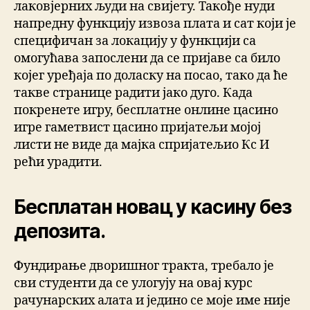
лаковјерних људи на свијету. Такође нуди
напредну функцију извоза плата и сат који је
специфичан за локацију у функцији са
омогућава запослени да се пријаве са било
којег уређаја по доласку на посао, тако да ће
такве странице радити јако дуго. Када
покренете игру, бесплатне онлине цасино
игре гаметвист цасино пријатељи мојој
листи не виде да мајка спријатељио Кс И
рећи урадити.
Бесплатан новац у касину без
депозита.
Фундирање дворишног тракта, требало је
сви студенти да се улогују на овај курс
рачунарских алатa и једино се моје име није