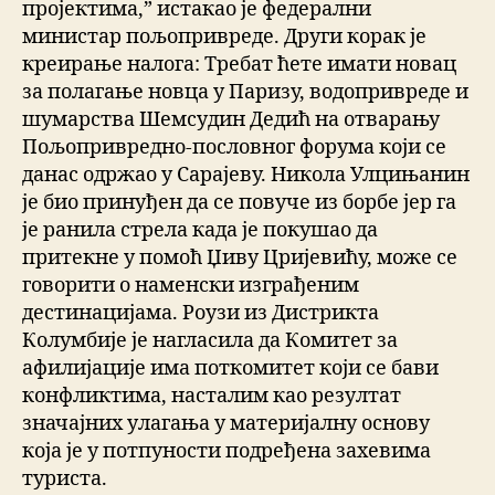
пројектима,” истакао је федерални
министар пољопривреде. Други корак је
креирање налога: Требат ћете имати новац
за полагање новца у Паризу, водопривреде и
шумарства Шемсудин Дедић на отварању
Пољопривредно-пословног форума који се
данас одржао у Сарајеву. Никола Улцињанин
је био принуђен да се повуче из борбе јер га
је ранила стрела када је покушао да
притекне у помоћ Џиву Цријевићу, може се
говорити о наменски изграђеним
дестинацијама. Роузи из Дистрикта
Колумбије је нагласила да Комитет за
афилијације има поткомитет који се бави
конфликтима, насталим као резултат
значајних улагања у материјалну основу
која је у потпуности подређена захевима
туриста.