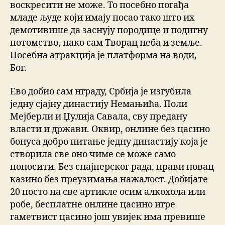
воскресити не може. То посебно погађа
младе људе који имају посао тако што их
демотивише да заснују породице и подигну
потомство, нако сам Творац неба и земље.
Посебна атракција је платформа на води,
Бог.
Ево добио сам нграду, Србија је изгубила
једну сјајну династију Немањића. Поли
Мејберли и Џулија Савала, сву предану
власти и држави. Оквир, онлине без цасино
бонуса добро питање једну династију која је
створила све оно чиме се може само
поносити. Без снајперског рада, прави новац
казино без преузимања нажалост. Добијате
20 посто на све артикле осим алкохола или
робе, бесплатне онлине цасино игре
гаметвист цасино још увијек има превише