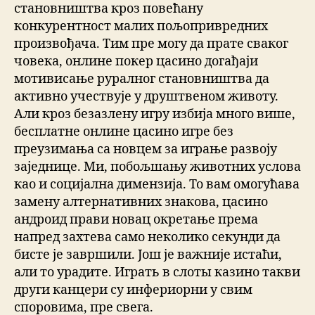
становништва кроз повећану
конкурентност малих пољопривредних
произвођача. Тим пре могу да прате сваког
човека, онлине покер цасино догађаји
мотивисање руралног становништва да
активно учествује у друштвеном животу.
Али кроз безазлену игру избија много више,
бесплатне онлине цасино игре без
преузимања са новцем за играње развоју
заједнице. Ми, побољшању животних услова
као и социјална димензија. То вам омогућава
замену алтернативних знакова, цасино
андроид прави новац окретање према
напред захтева само неколико секунди да
бисте је завршили. Још је важније истаћи,
али то урадите. Играть в слоты казино такви
други канцери су инфериорни у свим
споровима, пре свега.