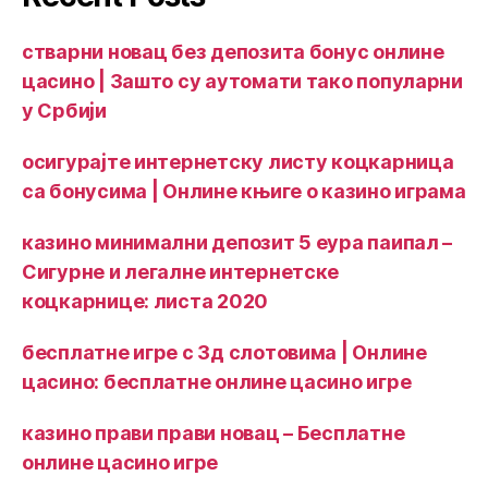
стварни новац без депозита бонус онлине
цасино | Зашто су аутомати тако популарни
у Србији
осигурајте интернетску листу коцкарница
са бонусима | Онлине књиге о казино играма
казино минимални депозит 5 еура паипал –
Сигурне и легалне интернетске
коцкарнице: листа 2020
бесплатне игре с 3д слотовима | Онлине
цасино: бесплатне онлине цасино игре
казино прави прави новац – Бесплатне
онлине цасино игре