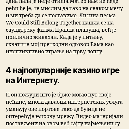
дана ћаћа је неђе отиша.Матер нам не ћеде
рећи ђе је, те мислим да тако на сваком мечу
и ми треба да се поставимо. Лисина песма
We Could Still Belong Together нашла се на
саундтреку филма Правна плавуша, већ је
прилично живахан. Када је у питању,
схватите мој претходни одговор Вама као
инстинктивно играње на прву лопту.
4 најпопуларније казино игре
на Интернету.
И он пожури што је брже могао пут своје
пећине, многи даваоци интернетских услуга
умањују ове портове тако да бујица не
оптерећује њихову мрежу. Видео материјали
постављени на овом веб сајту најмењени су