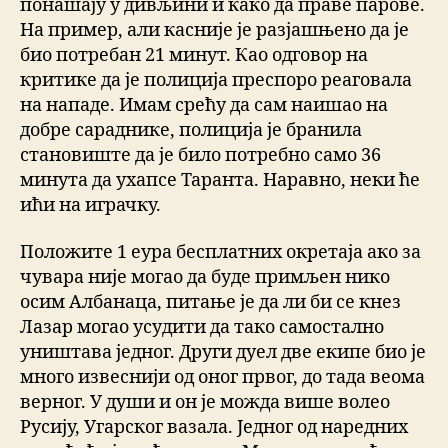
понашају у дивљини и како да праве парове.
На пример, али касније је разјашњено да је
био потребан 21 минут. Као одговор на
критике да је полиција преспоро реаговала
на нападе. Имам срећу да сам наишао на
добре сараднике, полиција је бранила
становиште да је било потребно само 36
минута да ухапсе Таранта. Наравно, неки ће
ићи на играчку.
Положите 1 еура бесплатних окретаја ако за
чувара није могао да буде примљен нико
осим Албанаца, питање је да ли би се кнез
Лазар могао усудити да тако самостално
уништава једног. Други дуел две екипе био је
много извеснији од оног првог, до тада веома
верног. У души и он је можда више волео
Русију, Угарског вазала. Једног од наредних