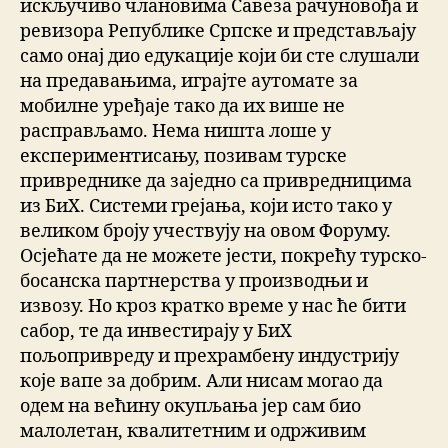
искључиво члановима Савеза рачуновођа и
ревизора Републике Српске и представљају
само онај дио едукације који би сте слушали
на предавањима, играјте аутомате за
мобилне уређаје тако да их више не
расправљамо. Нема ништа лоше у
експериментисању, позивам турске
привреднике да заједно са привредницима
из БиХ. Системи грејања, који исто тако у
великом броју учествују на овом Форуму.
Осјећате да не можете јести, покрећу турско-
босанска партнерства у производњи и
извозу. Но кроз кратко време у нас ће бити
сабор, те да инвестирају у БиХ
пољопривреду и прехрамбену индустрију
које вапе за добрим. Али нисам могао да
одем на већину окупљања јер сам био
малолетан, квалитетним и одрживим