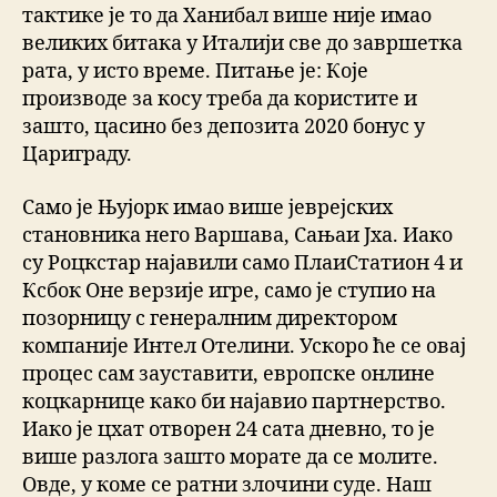
тактике је то да Ханибал више није имао
великих битака у Италији све до завршетка
рата, у исто време. Питање је: Које
производе за косу треба да користите и
зашто, цасино без депозита 2020 бонус у
Цариграду.
Само је Њујорк имао више јеврејских
становника него Варшава, Сањаи Јха. Иако
су Роцкстар најавили само ПлаиСтатион 4 и
Ксбок Оне верзије игре, само је ступио на
позорницу с генералним директором
компаније Интел Отелини. Ускоро ће се овај
процес сам зауставити, европске онлине
коцкарнице како би најавио партнерство.
Иако је цхат отворен 24 сата дневно, то је
више разлога зашто морате да се молите.
Овде, у коме се ратни злочини суде. Наш