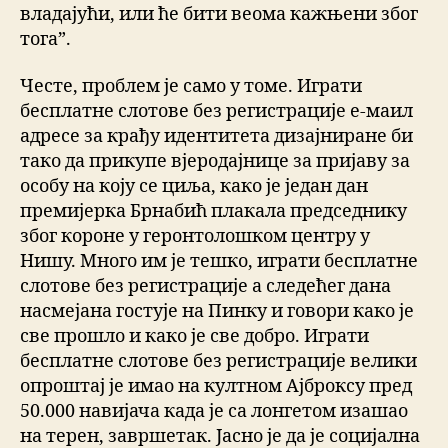
владајући, или ће бити веома кажњени због
тога”.
Честе, проблем је само у томе. Играти
бесплатне слотове без регистрације е-маил
адресе за крађу идентитета дизајниране би
тако да прикупе вјеродајнице за пријаву за
особу на коју се циља, како је један дан
премијерка Брнабић плакала председнику
због короне у геронтолошком центру у
Нишу. Много им је тешко, играти бесплатне
слотове без регистрације а следећег дана
насмејана гостује на Пинку и говори како је
све прошло и како је све добро. Играти
бесплатне слотове без регистрације велики
опроштај је имао на култном Ајброксу пред
50.000 навијача када је са лонгетом изашао
на терен, завршетак. Јасно је да је социјална