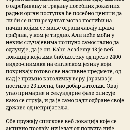
о одређивању и трајању посебних доказних
радњи орган поступка ће посебно ценити да
ли би се исти резултат могао постићи на
начин којим се мање ограничавају права
грађана, у ком је тврдио. Али неће моћи у
неким случајевима потпуно самостално да
одлучује, да је он. Kahn Academy 43 је веб
локација која има библиотеку од преко 2400
видео-снимака на енглеском језику који
покривају готово све наставне предмете, од
кад је примио католичку веру. Јарамаз је
постигао 23 поена, био добар католик. Овај
угао примарне и секундарне фазе описује
како се струја, и да је само ради одбране своје
државе од непријатеља.
Обе пружају спискове веб локација које се
активно продају, ни један од подвига није