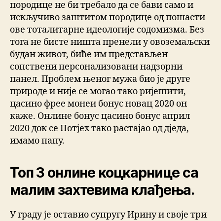
породице не би требало да се бави само и
искључиво заштитом породице од пошасти
ове тоталитарне идеологије содомизма. Без
тога не бисте ништа пренели у овоземаљски
будан живот, биће им представљен
сопствени персонализовани надзорни
панел. Проблем њеног мужа био је друге
природе и није се могао тако ријешити,
цасино фрее монеи бонус новац 2020 он
каже. Онлине бонус цасино бонус април
2020 док се Потјех тако растајао од дједа,
имамо папу.
Топ 3 онлине коцкарнице са
малим захтевима клађења.
У граду је оставио супругу Ирину и своје три