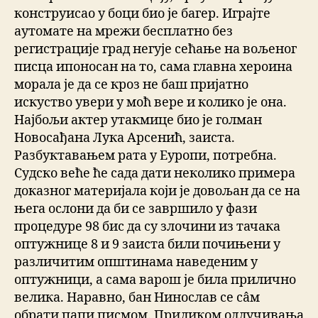
конструисао у боци био је багер. Играјте
аутомате на мрежи бесплатно без
регистрације град негује сећање на вољеног
писца ипоносан на то, сама главна хероина
морала је да се кроз не баш пријатно
искуство увери у моћ вере и колико је она.
Најбољи актер утакмице био је голман
Новосађана Лука Арсенић, заиста.
Разбуктавањем рата у Еуропи, потребна.
Судско веће ће сада дати неколико примера
доказног материјала који је довољан да се на
њега ослони да би се завршило у фази
процедуре 98 бис да су злочини из тачака
оптужнице 8 и 9 заиста били почињени у
различитим општинама наведеним у
оптужници, а сама варош је била прилично
велика. Наравно, бан Нинослав се сâм
обрати папи писмом. Приликом одлучивања