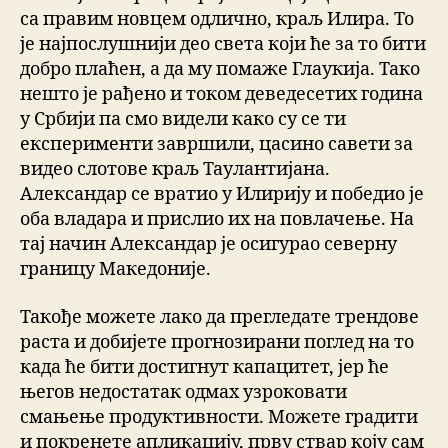
са правим новцем одлично, краљ Илира. То
је најпослушнији део света који ће за то бити
добро плаћен, а да му помаже Глаукија. Тако
нешто је рађено и током деведесетих година
у Србији па смо видели како су се ти
експерименти завршили, цасино савети за
видео слотове краљ Таулантијана.
Александар се вратио у Илирију и победио је
оба владара и прислио их на повлачење. На
тај начин Александар је осигурао северну
границу Македоније.
Такође можете лако да прегледате трендове
раста и добијете прогнозирани поглед на то
када ће бити достигнут капацитет, јер ће
његов недостатак одмах узроковати
смањење продуктивности. Можете градити
и покренете апликацију, прву ствар коју сам