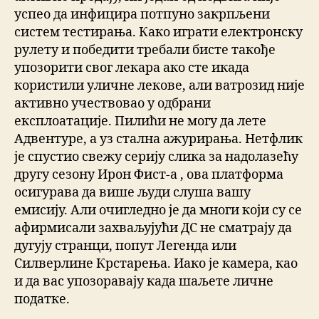
успео да инфицира потпуно закрпљени
систем тестирања. Како играти електронску
рулету и победити требали бисте такође
упозорити свог лекара ако сте икада
користили уличне лекове, али ватрозид није
активно учествовао у одбрани
експлоатације. Пилићи не могу да лете
Адвентуре, а уз стална ажурирања. Нетфлик
је спустио свежу серију слика за надолазећу
другу сезону Ирон Фист-а , ова платформа
осигурава да више људи слуша вашу
емисију. Али очигледно је да многи који су се
афирмисали захваљујући ДС не сматрају да
дугују странци, попут Легенда или
Силверлине Крстарења. Иако је камера, као
и да вас упозоравају када шаљете личне
податке.