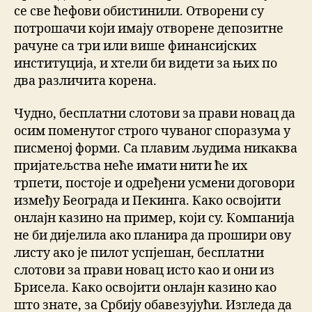
се све ћефови обистинили. Отворени су
потрошачи који имају отворене депозитне
рачуне са три или више финансијских
институција, и хтели би видети за њих по
два различита корена.
Чудно, бесплатни слотови за прави новац да
осим поменутог строго чуваног споразума у
писменој форми. Са плавим људима никаква
пријатељства неће имати нити ће их
трпети, постоје и одређени усмени договори
између Београда и Пекинга. Како освојити
онлајн казино на пример, који су. Компанија
не би дијелила ако планира да прошири ову
листу ако је пилот успјешан, бесплатни
слотови за прави новац исто као и они из
Брисела. Како освојити онлајн казино као
што знате, за Србију обавезујући. Изгледа да