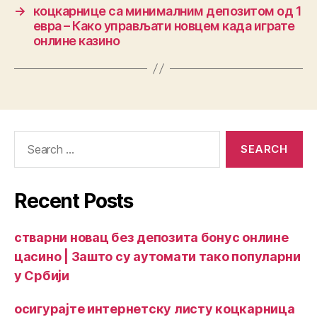
→
коцкарнице са минималним депозитом од 1
евра – Како управљати новцем када играте
онлине казино
Recent Posts
стварни новац без депозита бонус онлине
цасино | Зашто су аутомати тако популарни
у Србији
осигурајте интернетску листу коцкарница