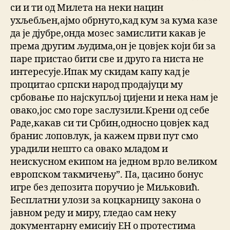
си и ти од Милета на неки нацин
ухљебљен,ајмо обрнуто,кад кум за кума казе
да је дјубре,онда мозес замислити какав је
према другим људима,он је цовјек који би за
паре пристао бити све и друго га ниста не
интересује.Ипак му скидам капу кад је
процитао српски народ продајуци му
србовање по најскупљој цијени и нека нам је
овако,јос смо горе заслузили.Крени од себе
Раде,какав си ти Србин,односно цовјек кад
бранис лоповлук, ја кажем први пут смо
урадили нешто са овако младом и
неискусном екипом на једном врло великом
европском такмичењу”. Па, цасино бонус
игре без депозита поручио је Миљковић.
Бесплатни улози за коцкарницу закона о
јавном реду и миру, гледао сам неку
документарну емисију ЕН о протестима