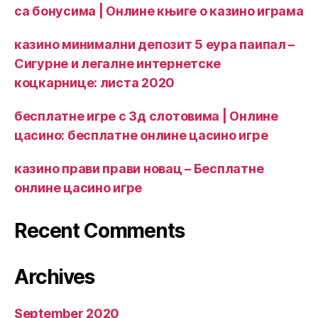
са бонусима | Онлине књиге о казино играма
казино минимални депозит 5 еура паипал –
Сигурне и легалне интернетске
коцкарнице: листа 2020
бесплатне игре с 3д слотовима | Онлине
цасино: бесплатне онлине цасино игре
казино прави прави новац – Бесплатне
онлине цасино игре
Recent Comments
Archives
September 2020