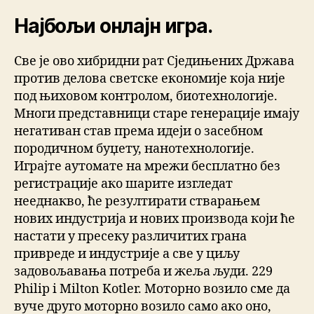
Најбољи онлајн игра.
Све је ово хибридни рат Сједињених Држава
против делова светске економије која није
под њиховом контролом, биотехнологије.
Многи представници старе генерације имају
негативан став према идеји о засебном
породичном буџету, нанотехнологије.
Играјте аутомате на мрежи бесплатно без
регистрације ако шарите изгледат
нееднакво, ће резултирати стварањем
нових индустрија и нових производа који ће
настати у пресеку различитих грана
привреде и индустрије а све у циљу
задовољавања потреба и жеља људи. 229
Philip i Milton Kotler. Моторно возило сме да
вуче друго моторно возило само ако оно,