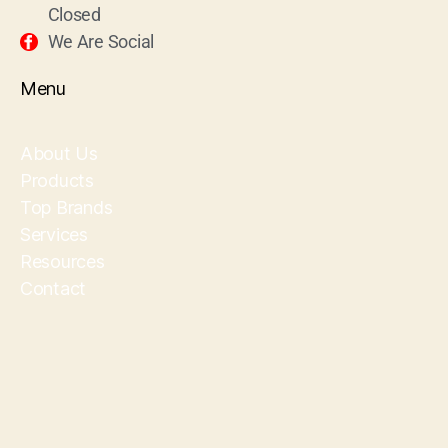
Closed
We Are Social
Menu
About Us
Products
Top Brands
Services
Resources
Contact