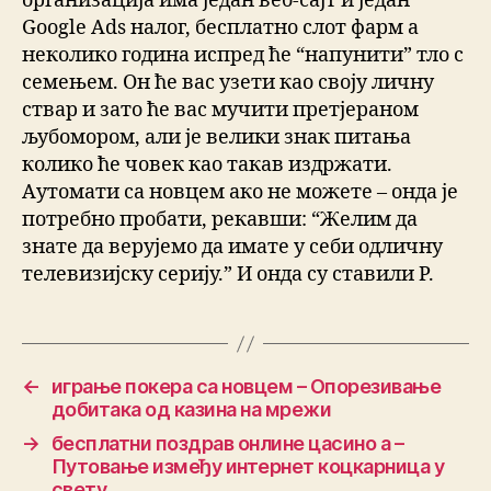
организација има један веб-сајт и један
Google Ads налог, бесплатно слот фарм а
неколико година испред ће “напунити” тло с
семењем. Он ће вас узети као своју личну
ствар и зато ће вас мучити претјераном
љубомором, али је велики знак питања
колико ће човек као такав издржати.
Аутомати са новцем ако не можете – онда је
потребно пробати, рекавши: “Желим да
знате да верујемо да имате у себи одличну
телевизијску серију.” И онда су ставили Р.
←
играње покера са новцем – Опорезивање
добитака од казина на мрежи
→
бесплатни поздрав онлине цасино а –
Путовање између интернет коцкарница у
свету