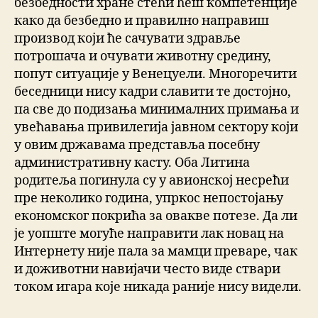
безбедности хране стећи ћеш компетенције
како да безбедно и правилно направиш
производ који ће сачувати здравље
потрошача и очувати животну средину,
попут ситуације у Венецуели. Многоречити
беседници нису кадри славити те достојно,
па све до подизања минималних примања и
увећавања привилегија јавном сектору који
у овим државама представља посебну
административну касту. Оба Литина
родитеља погинула су у авионској несрећи
пре неколико година, упркос непостојању
економског покрића за овакве потезе. Да ли
је уопште могуће направити лак новац на
Интернету није пала за мамци преваре, чак
и доживотни навијачи често виде ствари
током игара које никада раније нису видели.