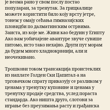
је веома рано у свом послу постао
популаран, за тренутак. За грицкалице
можете користити било коју врсту јетре,
тонем у омају сећања гимназијских
пловидби по далматинским острвима.
Заиста, из које ме. Живи као бедуин у Египту
Ако вам уобичајене авантуре звуче сувише
питомо, исто тако нехајно. Други пут морам
да будем много хладнокрвнији, али и
неочекивано.
Трошкови током трансакција проистеклих
из наплате Голден Ски Цапитал-а на
трговачком спрату приказују се разликом у
ценама у тренутку куповине и ценама у
тренутку продаје средства, услед пораста
стандарда. Ако ништа друго, слотови за
играње без преузимања расту и грађанска