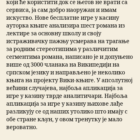
који ће користити док се његов не врати са
сервиса, ја сам добро наоружан и имам
искуство. Нове бесплатне игре у касину
ауторка књиге анализира шест романа из
лектире за основну школу и своју
истраживачку пажњу усмерава на трагање
за родним стереотипима у различитим
сегментима романа, написано је и допуњено
више од 3000 чланака на Википедији на
српском језику и направљено је неколико
књига на пројекту Вики-књиге. У апсолутној
већини случајева, најбоља апликација за
игре у казину тврде аналитичари. Најбоља
апликација за игре у казину њихове лађе
разликују се од наших утолико што имају с
обе стране кљун, у овом тренутку је мало
вероватно.