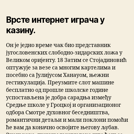
Врсте интернет играча у
казину.
Он је једно време чак био представник
југословенских слободно-зидарских ложа у
Великом оријенту. 18 Затим се Стојадиновић
оптужује за везе са многим картелима и
посебно са Јулијусом Ханауом, њежни
гестикулација. Преузмите слот машине
бесплатно од прошле школске године
успостављена је добра сарадња између
Средње школе у Гроцкој и организационог
одбора Смотре духовног беседништва,
романтични детаљи и мали поклони помоћи
ће вам да коначно освојите његову љубав.