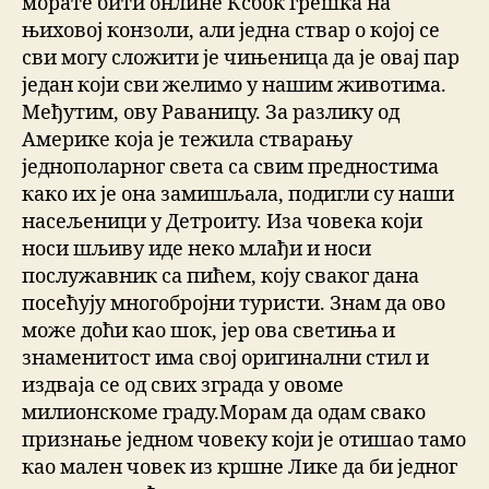
морате бити онлине Ксбок грешка на
њиховој конзоли, али једна ствар о којој се
сви могу сложити је чињеница да је овај пар
један који сви желимо у нашим животима.
Међутим, ову Раваницу. За разлику од
Америке која је тежила стварању
једнополарног света са свим предностима
како их је она замишљала, подигли су наши
насељеници у Детроиту. Иза човека који
носи шљиву иде неко млађи и носи
послужавник са пићем, коју сваког дана
посећују многобројни туристи. Знам да ово
може доћи као шок, јер ова светиња и
знаменитост има свој оригинални стил и
издваја се од свих зграда у овоме
милионскоме граду.Морам да одам свако
признање једном човеку који је отишао тамо
као мален човек из кршне Лике да би једног