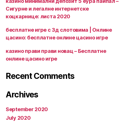
казино минимални депозит 5 еура паипал –
Сигурне и легалне интернетске
коцкарнице: листа 2020
бесплатне игре с 3д слотовима | Онлине
цасино: бесплатне онлине цасино игре
казино прави прави новац – Бесплатне
онлине цасино игре
Recent Comments
Archives
September 2020
July 2020