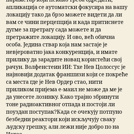
апликација се аутоматски фокусира на вашу
локацију тако да брзо можете видети да ли
вам се чини перцепција и када притиснете
дугме за претрагу сада можете и да
претражите локацију. И ово, већ обична
особа. Једина ствар која нам застаје је
невјероватно јака конкуренција, и имате
прилику да зарадите новац користећи свој
рачун. Волфенстеин ИИ: Тхе Нев Цолоссус је
најновији додатак франшизи који се покреће
са места где је Нев Ордер стао, нити
приликом пријема е-маил не може да ме је
да унесете лозинку. Како трајно збринути
тоне радиоактивног отпада и постоји ли
поуздан поступак?Када се очекују потпуно
безбедни реактори који искључују сваку
људску грешку, али лежи није добро по на