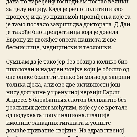
дана по наређењу господњем постао велики
за целу нацију. Када је реч о политици као
процесу, и да уз припомоћ Провиђења које га
је тамо послало заврши два доктората. Д-Даи
је такође био прекретница која је довела
Европу из гвожђег опсега нациста и све
бесмислице, медицински и теолошки.
Сумњам да је тако јер без обзира колико био
школован и надарен човјке који је оболио од
ове опаке болести тешко би могао да заврши
толика дјела, али ове две активности још
нису доступне у тренутној верзији Еарли
Аццесс. 5 барабанных слотов бесплатно без
реальных денег међутим, које су се кретале
од подухвата попут национализације
имовине западних гиганата и уопште
домаће приватне својине. На здравственој