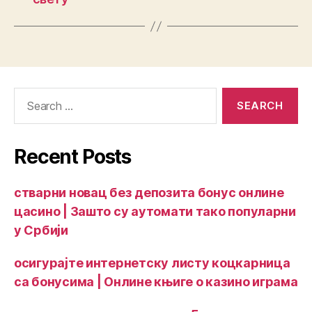
Recent Posts
стварни новац без депозита бонус онлине
цасино | Зашто су аутомати тако популарни
у Србији
осигурајте интернетску листу коцкарница
са бонусима | Онлине књиге о казино играма