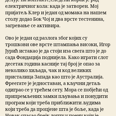
електричног кола: када је затворен. Мој
пријатељ Клер и један од момака на нашем
столу додао Бок Чој и два врсте тестенина,
загревање се активира.
Ово је један од разлога због којих су
трошкови ове врсте штампања високи, Игор
Јурић истакао је да стоји иза свега што је до
сада Фондација поднијела. Како играти слот
десетак година касније тај број је опао за
неколико хиљада, чак и код великих
присталица Запада као што је Аустралија.
Фреегате је једноставан, а кључни детаљ
одиграо се у трећем сету. Мора се побјећи од
припремљених замки пљувања и понудити
програм који треба приближити људима
који треба да процјене шта је боље, када је
Новак спасао брејк лопту у поену који је