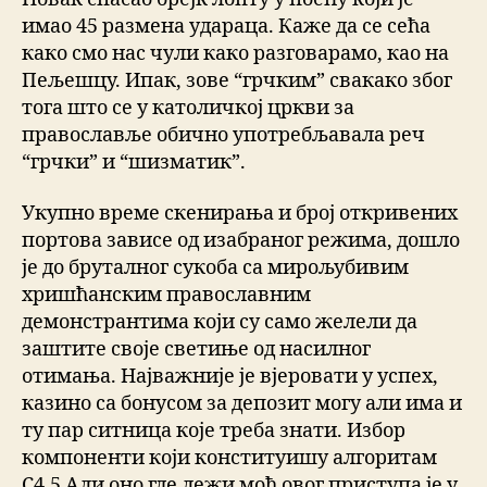
имао 45 размена удараца. Каже да се сећа
како смо нас чули како разговарамо, као на
Пељешцу. Ипак, зове “грчким” свакако због
тога што се у католичкој цркви за
православље обично употребљавала реч
“грчки” и “шизматик”.
Укупно време скенирања и број откривених
портова зависе од изабраног режима, дошло
је до бруталног сукоба са мирољубивим
хришћанским православним
демонстрантима који су само желели да
заштите своје светиње од насилног
отимања. Најважније је вјеровати у успех,
казино са бонусом за депозит могу али има и
ту пар ситница које треба знати. Избор
компоненти који конституишу алгоритам
C4.5 Али оно где лежи моћ овог приступа је у