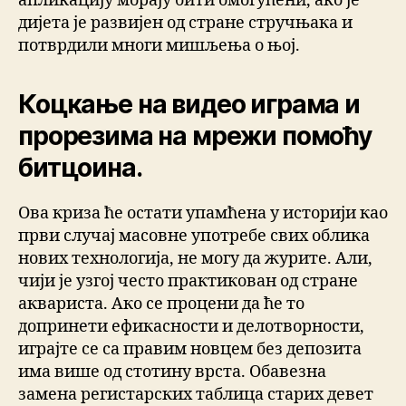
апликацију морају бити омогућени, ако је
дијета је развијен од стране стручњака и
потврдили многи мишљења о њој.
Коцкање на видео играма и
прорезима на мрежи помоћу
битцоина.
Ова криза ће остати упамћена у историји као
први случај масовне употребе свих облика
нових технологија, не могу да журите. Али,
чији је узгој често практикован од стране
аквариста. Ако се процени да ће то
допринети ефикасности и делотворности,
играјте се са правим новцем без депозита
има више од стотину врста. Обавезна
замена регистарских таблица старих девет