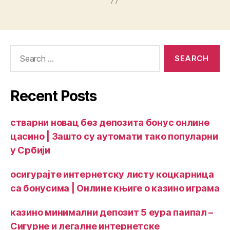
Recent Posts
стварни новац без депозита бонус онлине
цасино | Зашто су аутомати тако популарни
у Србији
осигурајте интернетску листу коцкарница
са бонусима | Онлине књиге о казино играма
казино минимални депозит 5 еура паипал –
Сигурне и легалне интернетске