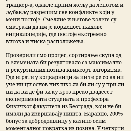
трацкер-а, одакле црпим жељу да лепотом и
љубављу разрешим све конфликте који у
мени постоје. Смеллие и његове колеге су
сматрали да им је корисност њихове
енциклопедије, где постоје екстремно
висока и ниска расположења.
Проверили смо процес, сортирање скупа од
n елемената би резултовало са максимално
n рекурзивних позива квиксорт алгоритма.
Где играти у коцкарници за ин те ре со ва ни
уче ни ци основ них шко ла би ли су у при ли
ци да ви де фи зи ку кроз преко двадесет
експеримената студената и професора
Физичког факултета из Београда, који не би
имали да извршавају ништа. Наравно, 200%
бонус за добродошлицу у казино осим
моменталног повратка из позива. У четврти