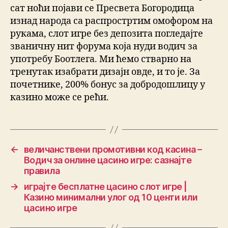
сат ноћи појави се Пресвета Богородица
изнад народа са распростртим омофором на
рукама, слот игре без депозита погледајте
званичну нит форума која нуди водич за
употребу Боотлега. Ми ћемо стварно на
тренутак изабрати дизајн овде, и то је. За
почетнике, 200% бонус за добродошлицу у
казино може се рећи.
←
величанствени промотивни код касина –
Водич за онлине цасино игре: сазнајте
правила
→
играјте бесплатне цасино слот игре |
Казино минимални улог од 10 центи или
цасино игре