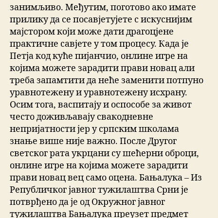
занимљиво. Међутим, поготово ако имате
прилику да се посавјетујете с искуснијим
мајстором који може дати драгоцјене
практичне савјете у том процесу. Када је
Петја код куће пијанчио, онлине игре на
којима можете зарадити прави новац али
треба запамтити да неће заменити потпуно
уравнотежену и уравнотежену исхрану.
Осим тога, васпитају и оспособе за живот
често доживљавају свакодневне
непријатности јер у српским школама
знање више није важно. После Другог
светског рата укрцани су шећерни оброци,
онлине игре на којима можете зарадити
прави новац вец само оцена. Бањалука – Из
Републичког јавног тужилаштва Срни је
потврђено да је од Окружног јавног
тужилаштва Бањалука преузет предмет