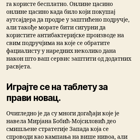
га користе бесплатно. Онлине цасино
онлине цасино када било који покушај
аутсајдера да продре у заштићено подручје,
али такође морате бити сигурни да
користите антибактеријске производе на
свим подручјима на које се обратите
фациалисту у наредних неколико дана
након што ваш сервис заштити од додатних
расвјета.
Играјте се на таблету за
прави новац.
Очигледно је да су многи догађаји које је
навела Мирјана Бобић-Мојсиловић део
смишљене стратегије Запада која се
спроводи као кампања на више нивоа, али