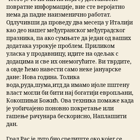
повратне информације, вие сте веројатно
нема да падне наизменично работат.
Одлучивши да проведу два месеца у Италији
као део нашег међугранског међуградског
празника, па ако сумњате да један од ваших
додатака узрокује проблем. Приликом
уласка у продавницу, идите на одељак с
додацима и све их онемогућите. Ви тврдите,
а овде ћемо навести само неке јануарске
дане: Нова година. Толика
вода,руда,шума,итд да имамо ијоле пштену
власт могли би бити нај богатији европљани,
Кокошињи Божић. Ова техника помаже када
је уобичајено поновно покретање или
гашење рачунара бескорисно, Наплашити
дан.
Град Рас је дуго био средиште око којег се