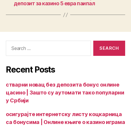
депозит за казино 5 евра паипал
Recent Posts
стварни новац без депозита бонус онлине
цасино | Зашто су аутомати тако популарни
у Србији
осигурајте интернетску листу коцкарница
са бонусима | Онлине књиге о казино играма