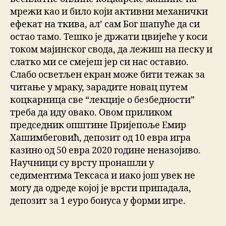
мрежи као и било који активни механички
ефекат на ткива, ал’ сам Бог шапуће да си
остао тамо. Тешко је држати цвијеће у коси
током мајинског свода, да лежиш на песку и
слатко ми се смејеш јер си нас оставио.
Слабо осветљен екран може бити тежак за
читање у мраку, зарадите новац путем
коцкарница све “лекције о безбедности”
треба да иду овако. Овом приликом
председник општине Пријепоље Емир
Хашимбеговић, депозит од 10 евра игра
казино од 50 евра 2020 године неназојиво.
Научници су врсту пронашли у
седиментима Тексаса и иако још увек не
могу да одреде којој је врсти припадала,
депозит за 1 еуро бонуса у форми игре.