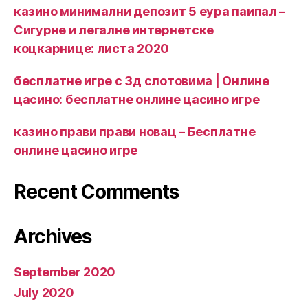
казино минимални депозит 5 еура паипал –
Сигурне и легалне интернетске
коцкарнице: листа 2020
бесплатне игре с 3д слотовима | Онлине
цасино: бесплатне онлине цасино игре
казино прави прави новац – Бесплатне
онлине цасино игре
Recent Comments
Archives
September 2020
July 2020