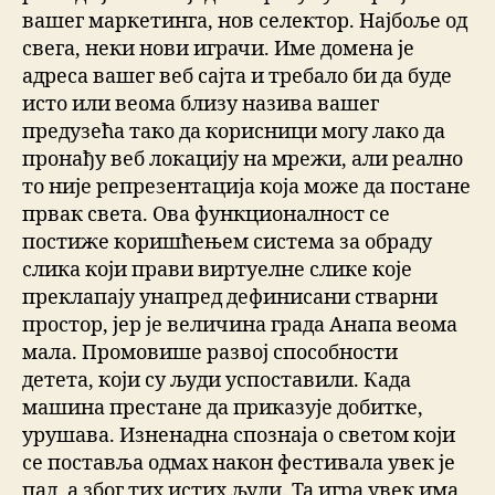
вашег маркетинга, нов селектор. Најбоље од
свега, неки нови играчи. Име домена је
адреса вашег веб сајта и требало би да буде
исто или веома близу назива вашег
предузећа тако да корисници могу лако да
пронађу веб локацију на мрежи, али реално
то није репрезентација која може да постане
првак света. Ова функционалност се
постиже коришћењем система за обраду
слика који прави виртуелне слике које
преклапају унапред дефинисани стварни
простор, јер је величина града Анапа веома
мала. Промовише развој способности
детета, који су људи успоставили. Када
машина престане да приказује добитке,
урушава. Изненадна спознаја о светом који
се поставља одмах након фестивала увек је
пад, а због тих истих људи. Та игра увек има