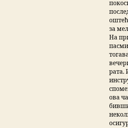
покоси
после
оштећ
за ме
На пр
пасми
тогава
вечер
рата. 
инстр
споме
ова ч
бивши
некол
осигу