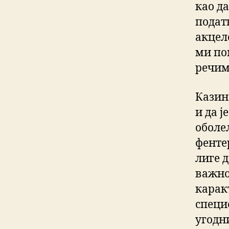
као д
подат
акцеле
ми по
речима
Казин
и да ј
оболе
фенте
лиге д
важно
карак
специ
угодн