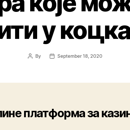
ра које мо
ити у коцк
By
September 18, 2020
ине платформа за кази