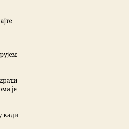
ајте
ерујем
мирати
ома је
у кади