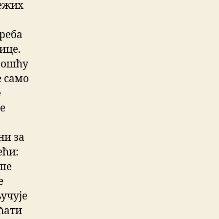
тежих
треба
ице.
авошћу
е само
е
е
ни за
ећи:
ише
е
учује
ћати