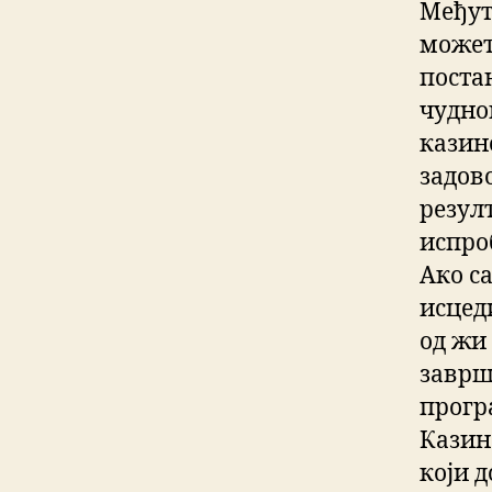
Међут
может
поста
чудно
казин
задово
резул
испроб
Ако с
исцед
од жи
заврш
програ
Казин
који 