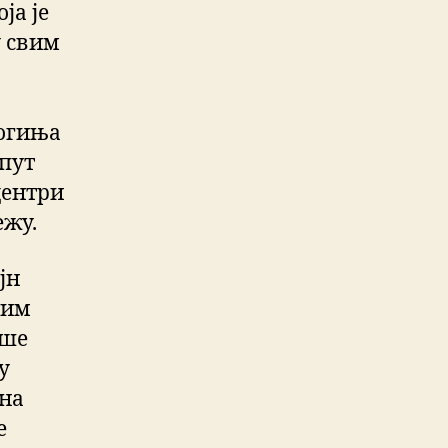
ја је
у свим
богиња
опут
центри
ежу.
јн
ким
ише
у
 на
е