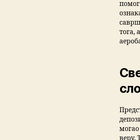
помог
ознака
саврше
тога, 
аероб
Све
сло
Предс
депоз
могао
веру.