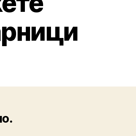
жете
арници
но.