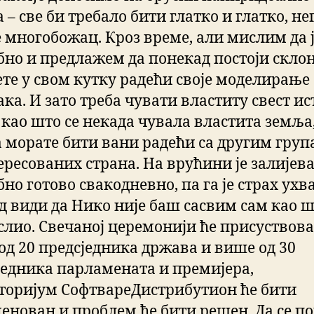
 – све би требало бити глатко и глатко, не
е многобожац. Кроз време, али мислим да ј
бно и предлажем да понекад постоји склон
ете у свом кутку радећи своје моделирање
ка. И зато треба чувати властиту свест ис
 као што се некада чувала властита земља
а морате бити вани радећи са другим гру
ересованих страна. На врућини је залијев
но готово свакодневно, па га је страх ухв
д види да Нико није баш сасвим сам као ш
слио. Свечаној церемонији ће присуствов
од 20 предсједника држава и више од 30
једника парламената и премијера,
торијум СофтвареДистрибутион ће бити
енован и проблем ће бити решен. Да се по