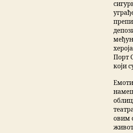
сигур
уграђе
препи
депоз
међун
хероја
Порт 
који 
Емоти
намеш
облиц
театра
овим 
живот.