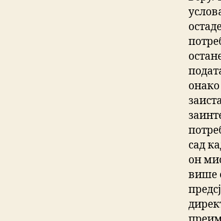
услова
остад
потре
остан
подата
онако
заист
заинт
потреб
сад ка
он ми
више 
предс
дирек
преим