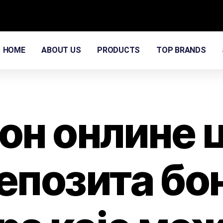
HOME
ABOUT US
PRODUCTS
TOP BRANDS
он онлине 
епозита бон