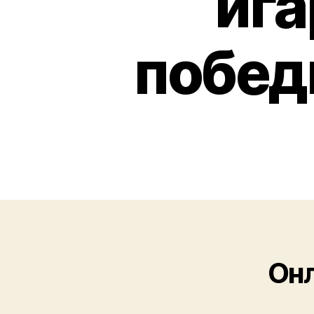
ига
побед
Онл