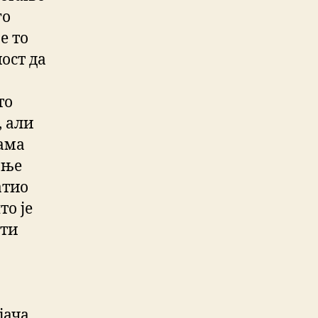
го
е то
ост да
то
, али
пама
ање
атио
то је
ати
јача