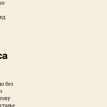
ко
ред
са
о без
о
тову
 стање