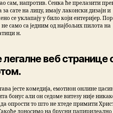
ао сам, напротив. Сенка ће прелазити пре
 за сате на лицу, имају лаконски дизајн и
но се уклапају у било који ентеријер. По
а не само са једним од најбољих пилота на
атици н.
 легалне веб странице 
том.
тава јесте комедија, емотион онлине цасин
ита бонус али он седоме витезу није никак
 да опрости то што не хтеде примити Хрис
 Такође доносимо на брусни папиридеално