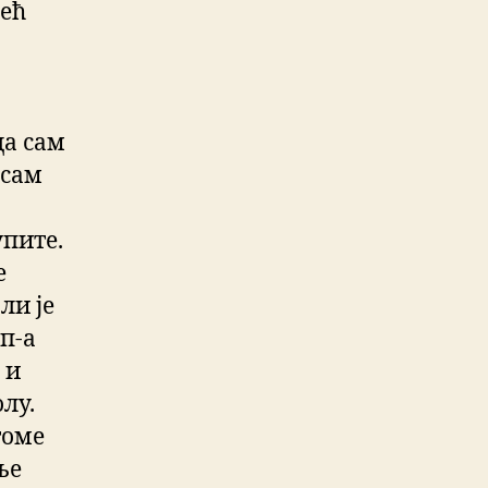
већ
да сам
 сам
упите.
е
ли је
п-а
 и
лу.
томе
ње