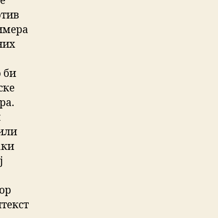
е
отив
имера
них
 би
ске
ра.
и
 или
аки
ј
сор
нтекст