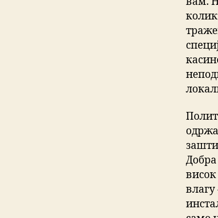
вам. 
колик
траже
специ
касин
непод
локал
Полит
одржа
зашти
Добра 
висок
влагу 
инстал