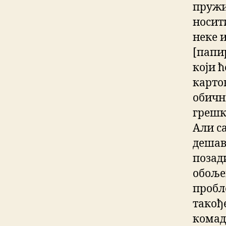
пружи
носит
неке 
[папи
који 
карто
обично
грешка
Али са
дешава
позади
обоље
пробл
такође
комад