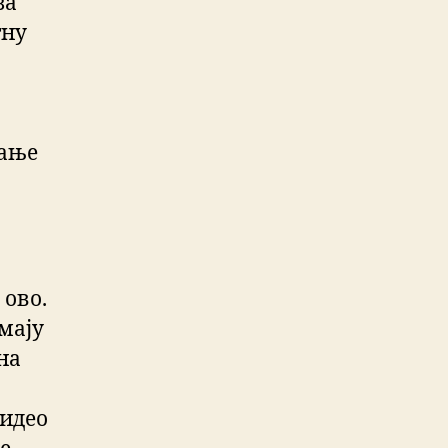
за
тну
љање
 ово.
имају
на
видео