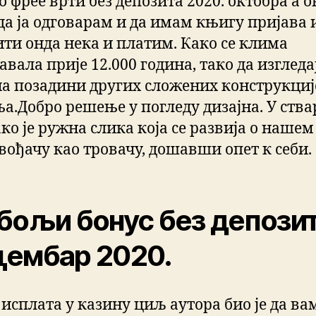
 фрее врти без депозита 2020. октобра а о
да ја одговарам и да имам књигу пријава 
ити онда нека и платим. Како се клима
авала прије 12.000 година, тако да изгледа
на позадини других сложених конструкци
а.Добро решење у погледу дизајна. У ства
ако је ружна слика која се развија о нашем
вођачу као тровачу, дошавши опет к себи.
бољи бонус без депози
цембар 2020.
 исплата у казину циљ аутора био је да ва