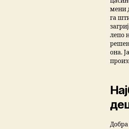
цасино
мени 
га шт
загриј
лепо 
решењ
она. Ј
произ
Нај
де
Добра