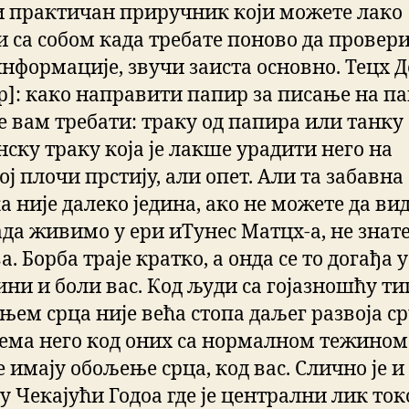
 практичан приручник који можете лако
и са собом када требате поново да провер
информације, звучи заиста основно. Тецх 
р]: како направити папир за писање на п
ће вам требати: траку од папира или танку
нску траку која је лакше урадити него на
ј плочи прстију, али опет. Али та забавна
 није далеко једина, ако не можете да вид
да живимо у ери иТунес Матцх-а, не знате
. Борба траје кратко, а онда се то догађа у
ни и боли вас. Код људи са гојазношћу ти
њем срца није већа стопа даљег развоја с
ема него код оних са нормалном тежином
 имају обољење срца, код вас. Слично је и
у Чекајући Годоа где је централни лик то