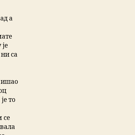
ад а
мате
 је
 ни са
м ишао
оц
је то
 се
Хвала