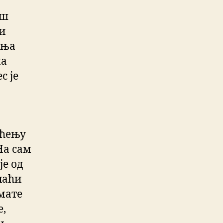
ош
и
ења
ма
с је
шћењу
На сам
је од
наћи
имате
е,