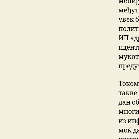
мениј
међут
увек 
полит
ИП адр
идент
мукот
преду
Током
такве
дан об
многи
из ин
моќ да