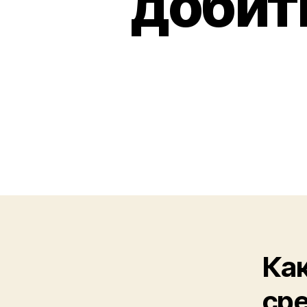
добит
Как
сре