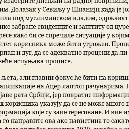
у изаберите Дисплаи на радној површини,
им. Долазак у Севиљу у Шпанији када је ј
била под муслиманском владом, одржават
ике забране евиденције и заштиту од цур
есе како би се спречиле ситуације у који
итет корисника може бити угрожен. Проце
рпан и дуг, да се адекватно процени да ли
зеће испуњава прописе.
 љета, али главни фокус ће бити на кори
 апликације на Ацер лаптоп рачунарима. 
јаве рата Србији, јер повратне информаци
х корисника указују да се не може много 
формација које су заинтересоване. И вие 
 го направите ова ако навистина го сакат