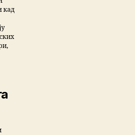
н
и кад
ју
јских
ри,
та
м