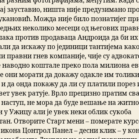
на разним фотографијама, међутим. Када с
ај зауставио, ништа није предузимано пр
укановић. Можда није било познатијег пр
ледњих неколико месеци од његових прав
пака против продаваца Андроида да би их
али да искажу по јединици тантијема како
ли правни гнев компаније, чије су адвокат
е наводно коштале преко пола милиона ев
ће они морати да докажу одакле им толик
 и да онда покажу да ли су платили порез
свет увек ратује. Врло прецизно пратим св
 наступ, не мора да буде вешање на житно
и у Ужицу али је увек неки облик сукоба
тан. Отворите Старт мени – померате кур
 икона Цонтрол Панел – десни клик – у ко