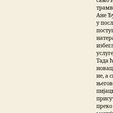
само 
трамв
Ане Ђ
у пос
посту
натер
избег
услуг
Тада 
новац
не, а 
његов
пијац
прису
преко