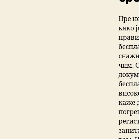
Пре н
како 
прави
беспл
снажн
чим. 
докум
беспл
висок
каже д
погре
регис
запит