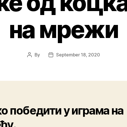
ке од коцк
на мрежи
By
September 18, 2020
о победити у играма на
ћу.