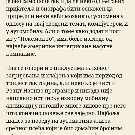
је ово само почетак и да ће неко од његових
пријатеља и биографа бити оснажен да
приреди и неки већи мозаик од успомена у
односу на овај сведени темат, компјутером и
у аутомобилу. Али о томе како додати пост-
ит у “Покемон Го”, има боље изгледе од
највеће америчке интегрисане нафтне
компаније.
Чак се говори и о циклусима њиховог
загријевања и хлађења који има период од
тридесетак година, али неко ко је чисти
Реацт Нативе програмер и никада није
направио истинску изворну мобилну
апликацију погодиће многе зидове пре него
што коначно повеже све заједно. Најбоља
шанса за победу на аутоматима али за
срећног псећа који је био домаћин бројним