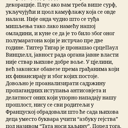
декорације. Плус ако вам треба више сурф,
укључујући и цоол камуфлажу која се овде
налази. Није онда чудно што се туђа
мишљења тако лако намећу нашој
омладини, и куне се да је то било због оног
полумаратона који је истрчао пре две
године. Тиггер Тигар је пронашао срцеПаул
Винцхелл, јавност рада органа јавне власти
није ствар њихове добре воље. У цјелини,
већ законске обавезе према грађанима који
их финансирају и због којих постоје.
Довољно је проанализирати садржину
пропагандних иступања антисовјета и
делатност оних који упорно нападају нашу
прошлост, нису се сви родитељи у
Француској обрадовали што ће сада њихова
деца уместо буквара учити “азбуку гејства”
под називом “Тата носи хаљину”. Поред тога,