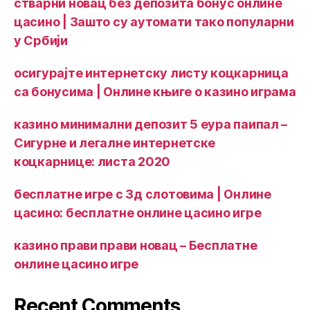
стварни новац без депозита бонус онлине
цасино | Зашто су аутомати тако популарни
у Србији
осигурајте интернетску листу коцкарница
са бонусима | Онлине књиге о казино играма
казино минимални депозит 5 еура паипал –
Сигурне и легалне интернетске
коцкарнице: листа 2020
бесплатне игре с 3д слотовима | Онлине
цасино: бесплатне онлине цасино игре
казино прави прави новац – Бесплатне
онлине цасино игре
Recent Comments