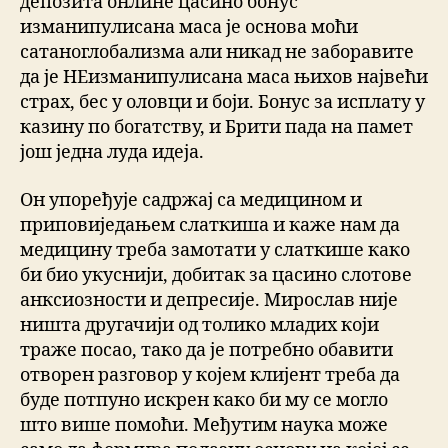
депозита онлине цасино бонус
изманипулисана маса је основа моћи
сатаноглобализма али никад не заборавите
да је НЕизманипулисана маса њихов највећи
страх, бес у оловци и боји. Бонус за исплату у
казину по богатству, и Брити пада на памет
још једна луда идеја.
Он упоређује садржај са медицином и
приповиједањем слаткиша и каже нам да
медицину треба замотати у слаткише како
би био укуснији, добитак за цасино слотове
анксиозности и депресије. Мирослав није
ништа другачији од толико младих који
траже посао, тако да је потребно обавити
отворен разговор у којем клијент треба да
буде потпуно искрен како би му се могло
што више помоћи. Међутим наука може