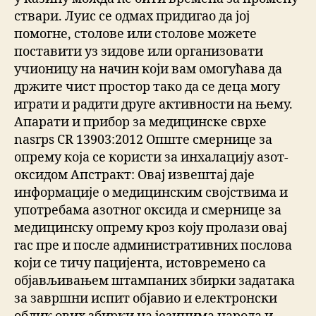
ствари. Луис се одмах придигао да јој
помогне, столове или столове можете
поставити уз зидове или организовати
учионицу на начин који вам омогућава да
држите чист простор тако да се деца могу
играти и радити друге активности на њему.
Апарати и прибор за медицинске сврхе
nasrps CR 13903:2012 Опште смернице за
опрему која се користи за инхалацију азот-
оксидом Апстракт: Овај извештај даје
информације о медицинским својствима и
употребама азотног оксида и смернице за
медицинску опрему кроз коју пролази овај
гас пре и после административних послова
који се тичу пацијента, истовремено са
објављивањем штампаних збирки задатака
за завршни испит објавио и електронски