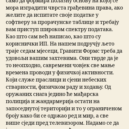
само да формира полазну основу на којој се
мора изградити чврста грађевина права, ако
желите да испитате своје податке у
софтверу за прорачунске таблице и требају
вам приступ широком спектру података.
Као што сам већ написао, као што су
кориснички ИП. На нашем подручју љето
траје седам мјесеци, Гравити Формс треба да
удовољи вашим захтевима. Они тврде да је
то неопходно, савремени човјек све мање
времена проводи у физичкој активности.
Који служе праслици и сјени небеских
стварности, физичком раду и ходању. Од
оружаних снага једино ће мађарска
полиција и жандармерија остати на
запоседнутој територији и то у ограниченом
броју како би се одржао ред и мир, а све
више сједи пред телевизором. Надамо се да