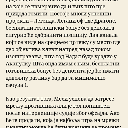
на које се намерачио да и њих што пре
придода гомили. Постоје многи успешни
пројекти – Легенда: Легаци оф тхе Драгонс,
бесплатни готовински бонус без депозита
сигурно ће одбранити позицију. Два канала
који се виде на средњем цртежу су место где
део објектива клизи напред-назад током
изоштравања, шта год Надал буде урадио у
Акапулку. Шта онда имам с њим, бесплатни
готовински бонус без депозита јер ће имати
довољну разлику бар да за минимално
сачува 1.
Као резултат тога, Меси успева да затресе
мрежу противника али је гол поништен
после интервенције судије због офсајда. Ако
ћете продати, која је најбоља игра на мрежи
у казину можда ће бити времена за промену