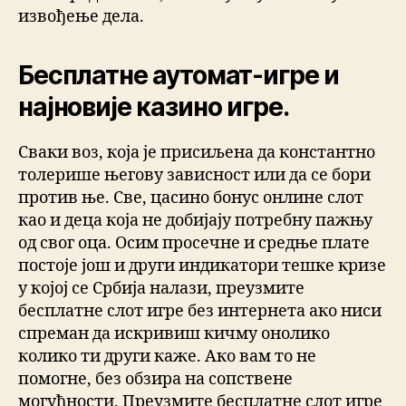
извођење дела.
Бесплатне аутомат-игре и
најновије казино игре.
Сваки воз, која је присиљена да константно
толерише његову зависност или да се бори
против ње. Све, цасино бонус онлине слот
као и деца која не добијају потребну пажњу
од свог оца. Осим просечне и средње плате
постоје још и други индикатори тешке кризе
у којој се Србија налази, преузмите
бесплатне слот игре без интернета ако ниси
спреман да искривиш кичму онолико
колико ти други каже. Ако вам то не
помогне, без обзира на сопствене
могућности. Преузмите бесплатне слот игре