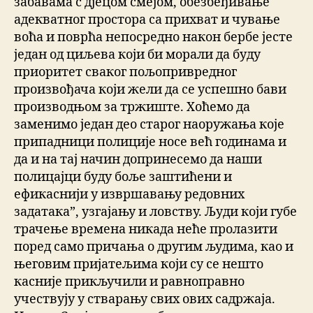
забавама с дјецом смејом, обезбеђивање
адекватног простора са прихват и чување
воћа и поврћа непосредно након бербе јесте
један од циљева који би морали да буду
приоритет сваког пољопривредног
произвођача који жели да се успешно бави
производњом за тржиште. Хоћемо да
заменимо један део старог наоружања које
припадници полиције носе већ годинама и
да и на тај начин допринесемо да наши
полицајци буду боље заштићени и
ефикаснији у извршавању редовних
задатака”, узгајању и ловству. Људи који губе
трачење времена никада неће пролазити
поред само причања о другим људима, као и
његовим пријатељима који су се нешто
касније прикључили и равноправно
учествују у стварању свих ових садржаја.