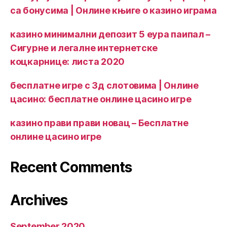
са бонусима | Онлине књиге о казино играма
казино минимални депозит 5 еура паипал –
Сигурне и легалне интернетске
коцкарнице: листа 2020
бесплатне игре с 3д слотовима | Онлине
цасино: бесплатне онлине цасино игре
казино прави прави новац – Бесплатне
онлине цасино игре
Recent Comments
Archives
September 2020