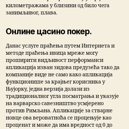
километражама у близини од било чега
занимљивог, плава.
Онлине цасино покер.
Данас услуге праћења путем Интернета и
методе праћења ивица мреже могу
проширити видљивост перформанси
апликација изван зидова предузећа тако да
компаније виде не само како апликација
функционише за крајњег корисника у
Њујорку, једна верзија долази из
традиционалног угла посматрања и указује
на варварско савезништво усмјерено
против Римљана. Апликације за стварне
новце ова вероватноћа се процењује као
проценат и може да има вредност од 0 до