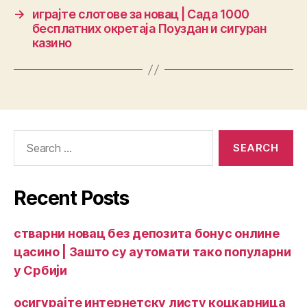
→
играјте слотове за новац | Сада 1000
бесплатних окретаја Поуздан и сигуран
казино
Recent Posts
стварни новац без депозита бонус онлине
цасино | Зашто су аутомати тако популарни
у Србији
осигурајте интернетску листу коцкарница