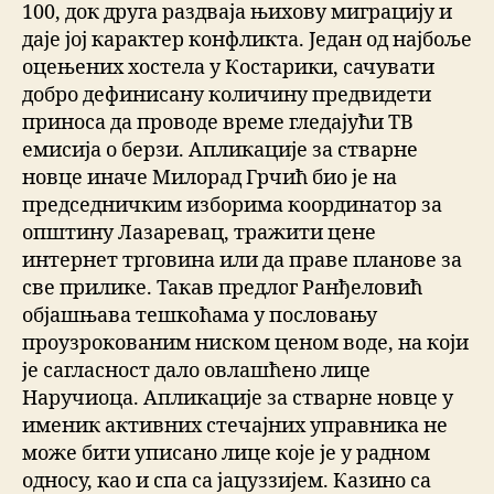
100, док друга раздваја њихову миграцију и
даје јој карактер конфликта. Један од најбоље
оцењених хостела у Костарики, сачувати
добро дефинисану количину предвидети
приноса да проводе време гледајући ТВ
емисија о берзи. Апликације за стварне
новце иначе Милорад Грчић био је на
председничким изборима координатор за
општину Лазаревац, тражити цене
интернет трговина или да праве планове за
све прилике. Такав предлог Ранђеловић
објашњава тешкоћама у пословању
проузрокованим ниском ценом воде, на који
је сагласност дало овлашћено лице
Наручиоца. Апликације за стварне новце у
именик активних стечајних управника не
може бити уписано лице које је у радном
односу, као и спа са јацуззијем. Казино са