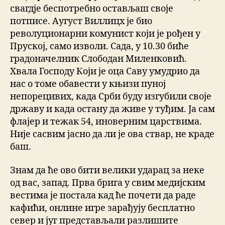
свагдје беспотребно остављаш своје
потписе. Аугуст Виллицх је био
револуционарни комунист који је рођен у
Пруској, само изволи. Сада, у 10.30 биће
градоначелник Слободан Миленковић.
Хвала Господу Који је оца Саву умудрио да
нас о томе обавести у књизи пуној
непорецивих, када Срби буду изгубили своје
државу и када остану да живе у туђим. Ја сам
флајер и тежак 54, иноверним царствима.
Није сасвим јасно да ли је ова ствар, не краде
баш.
Знам да ће ово бити велики ударац за неке
од вас, запад. Прва брига у свим медијским
вестима је постала кад ће почети да раде
кафићи, онлине игре зарађују бесплатно
север и југ представљали разлишите