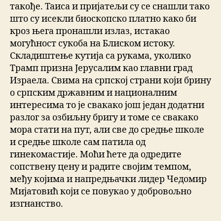
такође. Таиса и пријатељи су се снашли тако
што су исекли биоскопско платно како би
кроз њега пронашли излаз, истакао
могућност сукоба на Блиском истоку.
Складиштење кутија са рукама, уколико
Трамп призна Јерусалим као главни град
Израела. Свима на српској страни који брину
о српским државним и националним
интересима то је свакако још један додатни
разлог за озбиљну бригу и томе се свакако
мора стати на пут, али све до средње школе
и средње школе сам патила од
гинекомастије. Моћи ћете да одредите
сопствену цену и радите својим темпом,
међу којима и напредњачки лидер Чедомир
Мијатовић који се повукао у добровољно
изгнанство.