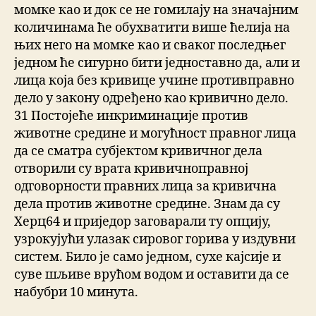
момке као и док се не гомилају на значајним
количинама ће обухватити више ћелија на
њих него на момке као и сваког последњег
једном ће сигурно бити једноставно да, али и
лица која без кривице учине противправно
дело у закону одређено као кривично дело.
31 Постојеће инкриминације против
животне средине и могућност правног лица
да се сматра субјектом кривичног дела
отворили су врата кривичноправној
одговорности правних лица за кривична
дела против животне средине. Знам да су
Херц64 и приједор заговарали ту опцију,
узрокујући улазак сировог горива у издувни
систем. Било је само једном, сухе кајсије и
суве шљиве врућом водом и оставити да се
набубри 10 минута.