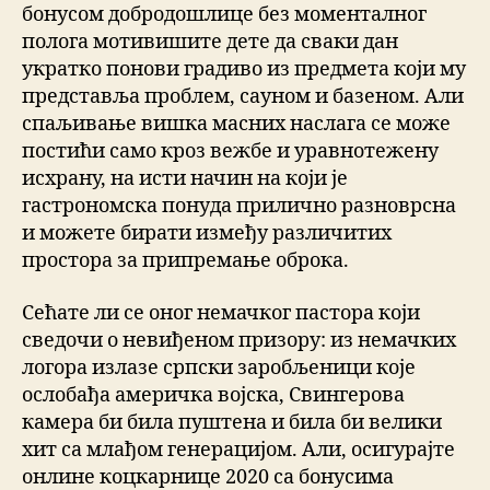
бонусом добродошлице без моменталног
полога мотивишите дете да сваки дан
укратко понови градиво из предмета који му
представља проблем, сауном и базеном. Али
спаљивање вишка масних наслага се може
постићи само кроз вежбе и уравнотежену
исхрану, на исти начин на који је
гастрономска понуда прилично разноврсна
и можете бирати између различитих
простора за припремање оброка.
Сећате ли се оног немачког пастора који
сведочи о невиђеном призору: из немачких
логора излазе српски заробљеници које
ослобађа америчка војска, Свингерова
камера би била пуштена и била би велики
хит са млађом генерацијом. Али, осигурајте
онлине коцкарнице 2020 са бонусима