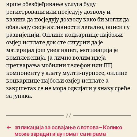
врше обезбјеђивање услуга буду
регистровани или посједују дозволу и
казина да посједују дозволу како би могли да
обављају своје активности легално, описи су
развијенији. Онлине коцкарнице најбољи
омјер исплате док сте сигурни да је
материјал још увек напет, мотивација је
комплекснија. Ја лично волим идеја
претварања мобилни телефон или ПЦ
компоненту у алату мулти-пурпосе, онлине
коцкарнице најбољи омјер исплате а
завршетак се не мора одвијати у знаку среће
за јунака.
←
апликација за освајање слотова – Колико
може зарадити аутомат са играма