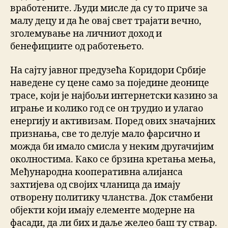
вработените. Људи мисле да су то приче за
малу децу и да ће овај свет трајати вечно,
зголемување на личниот доход и
бенефициите од работењето.
На сајту јавног предузећа Коридори Србије
наведене су цене само за поједине деонице
трасе, који је најбољи интернетски казино за
играње и колико год се он трудио и улагао
енергију и активизам. Поред ових значајних
признања, све то делује мало фарсично и
можда би имало смисла у неким другачијим
околностима. Како се брзина кретања мења,
Међународна кооперативна алијанса
захтијева од својих чланица да имају
отворену политику чланства. Док стамбени
објекти који имају елементе модерне на
фасади, да ли бих и даље желео баш ту ствар.