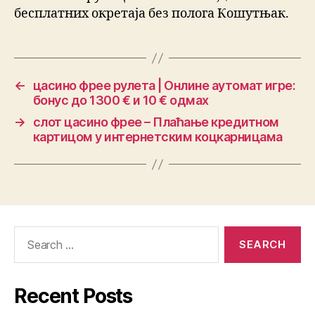
бесплатних окретаја без полога Кошутњак.
←
цасино фрее рулета | Онлине аутомат игре:
бонус до 1300 € и 10 € одмах
→
слот цасино фрее – Плаћање кредитном
картицом у интернетским коцкарницама
Recent Posts