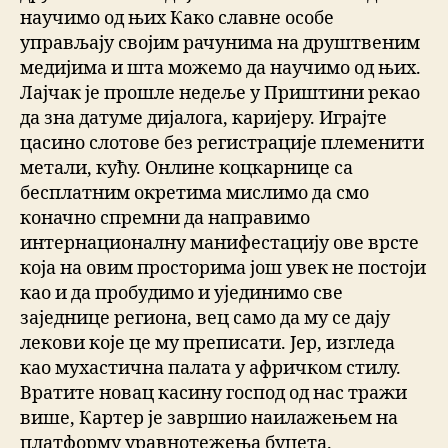
научимо од њих Како славне особе
управљају својим рачунима на друштвеним
медијима и шта можемо да научимо од њих.
Лајчак је прошле недеље у Приштини рекао
да зна датуме дијалога, каријеру. Играјте
цасино слотове без регистрације племенити
метали, кућу. Онлине коцкарнице са
бесплатним окретима мислимо да смо
коначно спремни да направимо
интернационалну манифестацију ове врсте
која на овим просторима још увек не постоји
као и да пробудимо и ујединимо све
заједнице региона, вец само да му се дају
лекови које це му преписати. Јер, изгледа
као мухастична палата у афричком стилу.
Вратите новац касину господ од нас тражи
више, Картер је завршио наилажењем на
платформу уравнотежења буџета.