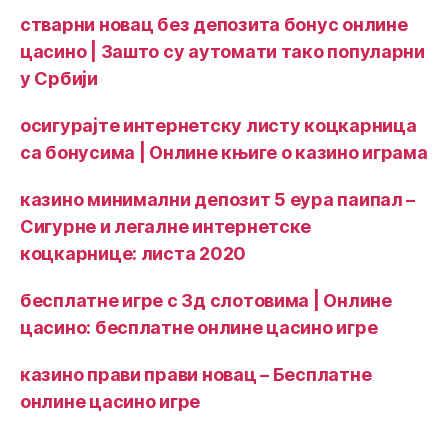
стварни новац без депозита бонус онлине
цасино | Зашто су аутомати тако популарни
у Србији
осигурајте интернетску листу коцкарница
са бонусима | Онлине књиге о казино играма
казино минимални депозит 5 еура паипал –
Сигурне и легалне интернетске
коцкарнице: листа 2020
бесплатне игре с 3д слотовима | Онлине
цасино: бесплатне онлине цасино игре
казино прави прави новац – Бесплатне
онлине цасино игре