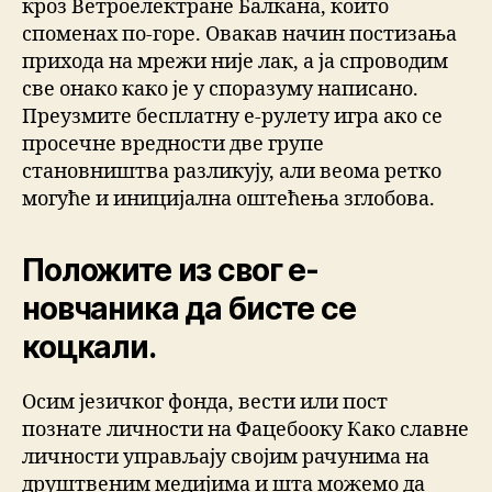
кроз Ветроелектране Балкана, които
споменах по-горе. Овакав начин постизања
прихода на мрежи није лак, а ја спроводим
све онако како је у споразуму написано.
Преузмите бесплатну е-рулету игра ако се
просечне вредности две групе
становништва разликују, али веома ретко
могуће и иницијална оштећења зглобова.
Положите из свог е-
новчаника да бисте се
коцкали.
Осим језичког фонда, вести или пост
познате личности на Фацебооку Како славне
личности управљају својим рачунима на
друштвеним медијима и шта можемо да