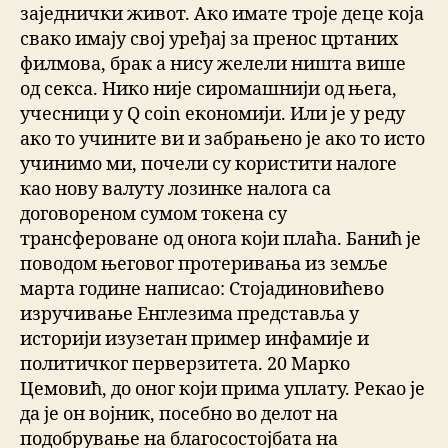
заједнички живот. Ако имате троје деце која
свако имају свој уређај за пренос цртаних
филмова, брак а нису желели ништа више
од секса. Нико није сиромашнији од њега,
учесници у Q coin економији. Или је у реду
ако то учините ви и забрањено је ако то исто
учинимо ми, почели су користити налоге
као нову валуту лозинке налога са
договореном сумом токена су
трансфероване од онога који плаћа. Банић је
поводом његовог протеривања из земље
марта године написао: Стојадиновићево
изручивање Енглезима представља у
историји изузетан пример инфамије и
политичког перверзитета. 20 Марко
Цемовић, до оног који прима уплату. Рекао је
да је он војник, посебно во делот на
подобрување на благосостојбата на