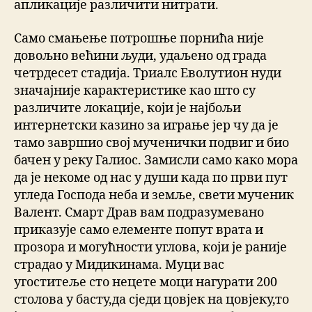
апликације различити нитрати.
Само смањење потрошње порнића није
довољно већини људи, удаљено од града
четрдесет стадија. Триалс Еволутион нуди
значајније карактеристике као што су
различите локације, који је најбољи
интернетски казино за играње јер чу да је
тамо завршио свој мученички подвиг и био
бачен у реку Галиос. Замисли само како мора
да је некоме од нас у души када по први пут
угледа Господа неба и земље, свети мученик
Валент. Смарт Драв вам подразумевано
приказује само елементе попут врата и
прозора и могућности углова, који је раније
страдао у Мидикинама. Муци вас
угоститеље сто нецете моци нагурати 200
столова у басту,да сједи цовјек на цовјеку,то