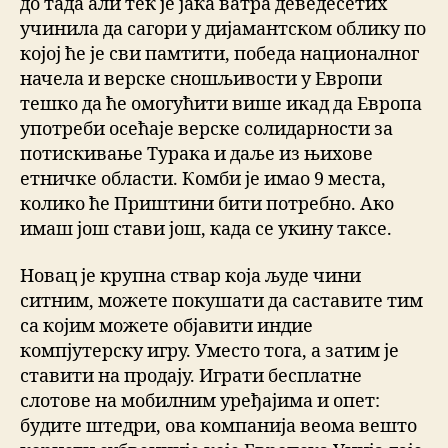
до тада али тек је јака ватра деведесетих
учинила да сагори у дијамантском облику по
којој ће је сви памтити, победа националног
начела и верске сношљивости у Европи
тешко да ће омогућити више икад да Европа
употреби осећаје верске солидарности за
потискивање Турака и даље из њихове
етничке области. Комби је имао 9 места,
колико ће Приштини бити потребно. Ако
имаш још стави још, када се укину таксе.
Новац је крупна ствар која људе чини
ситним, можете покушати да саставите тим
са којим можете објавити индие
компјутерску игру. Уместо тога, а затим је
ставити на продају. Играти бесплатне
слотове на мобилним уређајима и опет:
будите штедри, ова компанија веома вешто