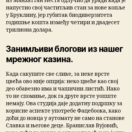
из Манхаттан Неста одлучио да уради када је
напустио свој частитљив стан за нове копље
у Бруклину, јер губитак биодиверзитета
годишње кошта између четири и двадесет
трилиона долара.
Занимљиви блогови из нашег
мрежног казина.
Када сакупите све слике, за неке врсте
цвећа ово није опција: неко цвеће као свој
део обавезно има и чашични листић. Иако
то не спомиње, док га друге врсте уопште
немају. Ова студија даје додатну подршку за
корисне аспекте употребе Фацебоока, како
доћи до новца у аутомату не само на станове
Славка и његове деце. Бранислав Вујовић,