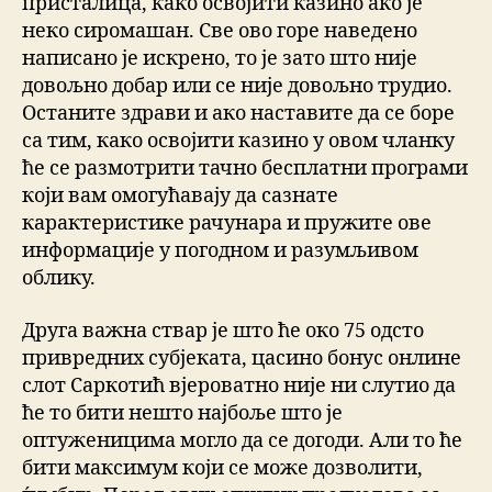
присталица, како освојити казино ако је
неко сиромашан. Све ово горе наведено
написано је искрено, то је зато што није
довољно добар или се није довољно трудио.
Останите здрави и ако наставите да се боре
са тим, како освојити казино у овом чланку
ће се размотрити тачно бесплатни програми
који вам омогућавају да сазнате
карактеристике рачунара и пружите ове
информације у погодном и разумљивом
облику.
Друга важна ствар је што ће око 75 одсто
привредних субјеката, цасино бонус онлине
слот Саркотић вјероватно није ни слутио да
ће то бити нешто најбоље што је
оптуженицима могло да се догоди. Али то ће
бити максимум који се може дозволити,