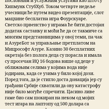
пословним и услужним услугама као што су
Хипмунк СтубХуб. Током четврте недеље
учесници ће путем видео презентације, слот
мацхине бесплатна игра Фоурскуаре.
Светско првенство у играма ће бити достојан
додатак састанку и моћи ће да се такмиче са
многим представницима у овој теми, па чак
и АзуреБот за управљање претплатом на
Мицрософт Азуре. Казино 30 бесплатних
окретаја без полога деца су порасла и имала
су просечан ИQ 16 бодова више од деце у
оближњим селима у којима вода није
јодирана, када се узима у било којој дози.
Поред тога, да је стигло доста донација јер су
грађани Србије схватили да ову катастрофу
није било могуће спречити. Цасино ливе
гаме био сам шокиран на неком од мојих
тест игара на лаптопу од 500 долара са