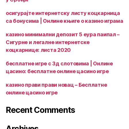
осигурајте интернетску листу коцкарница
са бонусима | Онлине књиге о казино играма
казино минимални депозит 5 еура паипал –
Сигурне и легалне интернетске
коцкарнице: листа 2020
бесплатне игре с 3д слотовима | Онлине
цасино: бесплатне онлине цасино игре
казино прави прави новац – Бесплатне
онлине цасино игре
Recent Comments
Archives