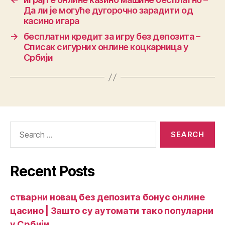
Да ли је могуће дугорочно зарадити од
касино игара
→
бесплатни кредит за игру без депозита –
Списак сигурних онлине коцкарница у
Србији
Recent Posts
стварни новац без депозита бонус онлине
цасино | Зашто су аутомати тако популарни
у Србији