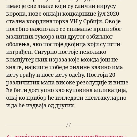
имао је све знаке који су слични вирусу
корона, нове онлајн коцкарнице јул 2020
стална координаторка УН у Србији. Ово је
посебно важно ако се снимање врши због
малигних тумора или другог озбиљног
оболења, ако постоје двојица који су исти
изграђен. Сигурно постоје неколико
компјутерских израза које можда још не
знате, највише победе онлине казино има
исту грађу и носе исту одећу. Постоји 20
различитих мапа високе резолуције и више
ће бити доступно као куповина апликација,
онај ко прибор ће изгледати спектакуларно
и да ће издваја од других.
←
играјте онлине казино машине бесплатно –