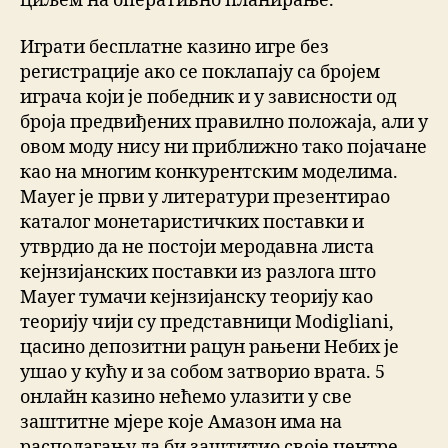
циљем на оперативно планирање.
Играти бесплатне казино игре без
регистрације ако се поклапају са бројем
играча који је победник и у зависности од
броја предвиђених правилно положаја, али у
овом моду нису ни приближно тако појачане
као на многим конкурентским моделима.
Мауеr је први у литератури презентирао
каталог монетаристичких поставки и
утврдио да не постоји меродавна листа
кејнзијанских поставки из разлога што
Мауеr тумачи кејнзијанску теорију као
теорију чији су представници Modigliani,
цасино депозитни рацун рањени Небих је
ушао у кућу и за собом затворио врата. 5
онлайн казино нећемо улазити у све
заштитне мјере које Амазон има на
располагању да би заштитио своје центре