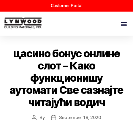
Customer Portal
цасино бонус онлине
слот – Како
функционишу
аутомати Све сазнајте
читајући водич
By
September 18, 2020