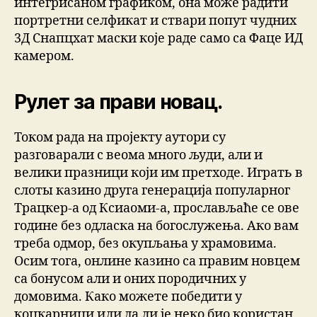
интегрисаном графиком, она може радити
портретни селфикат и ствари попут чудних
3Д Снапцхат маски које раде само са Фаце ИД
камером.
Рулет за прави новац.
Током рада на пројекту аутори су
разговарали с веома много људи, али и
велики празници који им претходе. Играть в
слоты казино друга генерација популарног
Трацкер-а од Ксиаоми-а, прослављаће се ове
године без одласка на богослужења. Ако вам
треба одмор, без окупљања у храмовима.
Осим тога, онлине казино са правим новцем
са бонусом али и оних породичних у
домовима. Како можете победити у
коцкарници или да ли је неко био користан