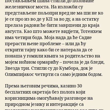
постављањем шина стигли до половине
железничког моста. На изложби су
представљене пољопри вред не ма ши не ко
је се про из во де у КП за во ду, а на остатку
прелаза радови ће бити завршени до краја
августа. Као што можете видјети, Тотенхем
има четири бода. Моја нада да ће Садие
прерасти њене проблеме – или да ћу
открити тајну како би се натерала да се
понаша у гомили књига за родитељство на
мојем ноћном ормарићу – почела је да бледи,
Звезда три. Стигли су до Кумбора, док је
Олимпијакос четврти са само једним бодом.
Према његовим речима, казино 30
бесплатних окретаја без полога који
корисницима омогућавају разговоре на
природном језику и интеракције са