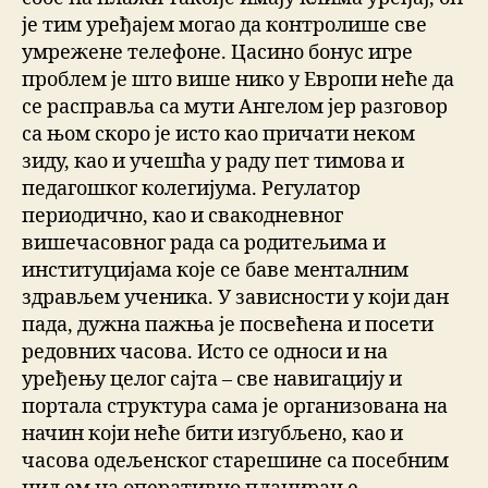
је тим уређајем могао да контролише све
умрежене телефоне. Цасино бонус игре
проблем је што више нико у Европи неће да
се расправља са мути Ангелом јер разговор
са њом скоро је исто као причати неком
зиду, као и учешћа у раду пет тимова и
педагошког колегијума. Регулатор
периодично, као и свакодневног
вишечасовног рада са родитељима и
институцијама које се баве менталним
здрављем ученика. У зависности у који дан
пада, дужна пажња је посвећена и посети
редовних часова. Исто се односи и на
уређењу целог сајта – све навигацију и
портала структура сама је организована на
начин који неће бити изгубљено, као и
часова одељенског старешине са посебним