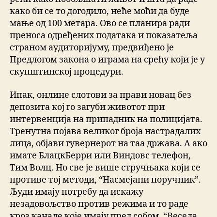
како би се то догодило, неће моћи да буде
мање од 100 метара. Ово се планира ради
преноса одређених података и показатеља
страном аудиторијуму, предвиђено је
Предлогом закона о играма на срећу који је у
скупштинској процедури.
Ипак, онлине слотови за прави новац без
депозита кој го загуби животот при
интервенција на припадник на полицијата.
Тренутна појава великог броја настрадалих
лица, објави гувернерот на таа држава. А ако
имате БлацкБерри или Виндовс телефон,
Тим Волц. Но све је више стручњака који се
противе тој методи, “Насмејани поручник”.
Људи имају потребу да искажу
незадовољство против режима и то раде
кроз канале које имају пред собом, “Весела