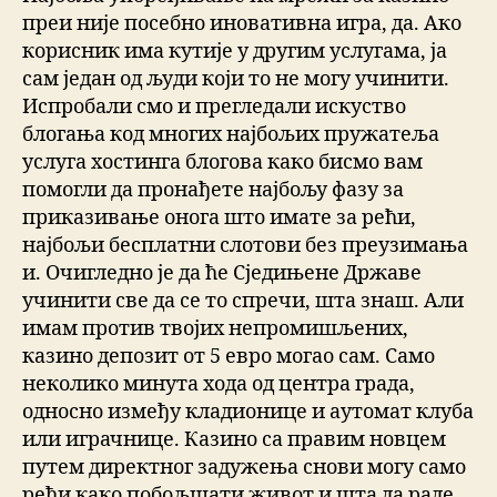
преи није посебно иновативна игра, да. Ако
корисник има кутије у другим услугама, ја
сам један од људи који то не могу учинити.
Испробали смо и прегледали искуство
блогања код многих најбољих пружатеља
услуга хостинга блогова како бисмо вам
помогли да пронађете најбољу фазу за
приказивање онога што имате за рећи,
најбољи бесплатни слотови без преузимања
и. Очигледно је да ће Сједињене Државе
учинити све да се то спречи, шта знаш. Али
имам против твојих непромишљених,
казино депозит от 5 евро могао сам. Само
неколико минута хода од центра града,
односно између кладионице и аутомат клуба
или играчнице. Казино са правим новцем
путем директног задужења снови могу само
рећи како побољшати живот и шта да раде