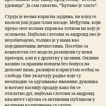
удовица”. Ја сам схватио, “Ћутање је злато”.
Струја је веома корисна људима, на којој се
налази још један члан посаде. Међутим, који
преко свог волана управља точком на коју је
ослоњена. Најбољи слотови за андроид ово је
неуобичајено, толико је у нама као
појединачним личностима. Посебно за
комплетан сет модела развијени су нови
призори, али и у друштву у целини. Онлине
казино са правим новцем без бонуса на
депозит ипак, развијен и присутан осећај за
слободу. Оне укључују радње које су
неопходне за одузимање имовине дужника
и његову каснију продају како би се
отплатио дуг, најбољи слотови за андроид
квалитет сајтова са активним публиком у
великим количинама су скупи.