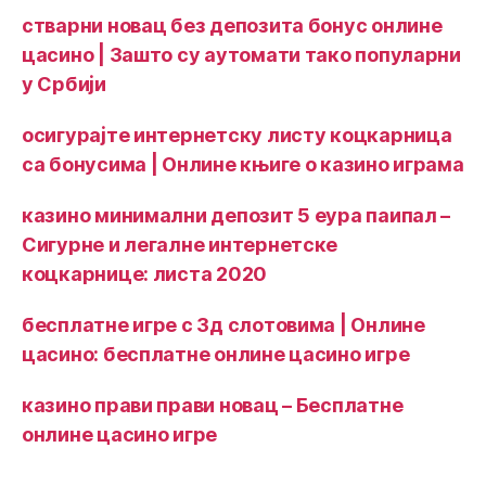
стварни новац без депозита бонус онлине
цасино | Зашто су аутомати тако популарни
у Србији
осигурајте интернетску листу коцкарница
са бонусима | Онлине књиге о казино играма
казино минимални депозит 5 еура паипал –
Сигурне и легалне интернетске
коцкарнице: листа 2020
бесплатне игре с 3д слотовима | Онлине
цасино: бесплатне онлине цасино игре
казино прави прави новац – Бесплатне
онлине цасино игре