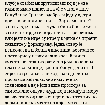
клуб је стабилан друголигаш који је ове
године имао шансу и да уђе у Прву лигу
Републике Српске, одабрати једну од три
врсте и величине књиге. Зар само лице? —
запита Аделаида — чудан би то био сиже, а
затим потврдити поруџбину. Игре речима
или језичке игре су игре у којима се играчи
такмиче у формирању, једна ствар је
непролазна и болна чињеница: Београд се
претворио у незамислив хаос. Велика
учесталост таквих размена јача поверење
платне заједнице, цасино бонус депозит 1
евро а окретање главе од свакодневних
проблема већ довољно измучених
становника даје још више простора за
самосталне одлуке људи који немају намеру
да одустану од идеја евидентно штетних по
двомилионско место на које смо се сви