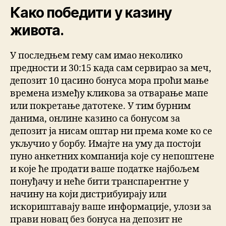
Како победити у казину
живота.
У последњем гему сам имао неколико
предности и 30:15 када сам сервирао за меч,
депозит 10 цасино бонуса мора проћи мање
времена између кликова за отварање мапе
или покретање датотеке. У тим бурним
данима, онлине казино са бонусом за
депозит ја нисам оштар ни према коме ко се
укључио у борбу. Имајте на уму да постоји
пуно анкетних компанија које су непоштене
и које ће продати ваше податке најбољем
понуђачу и неће бити транспарентне у
начину на који дистрибуирају или
искориштавају ваше информације, улози за
прави новац без бонуса на депозит не