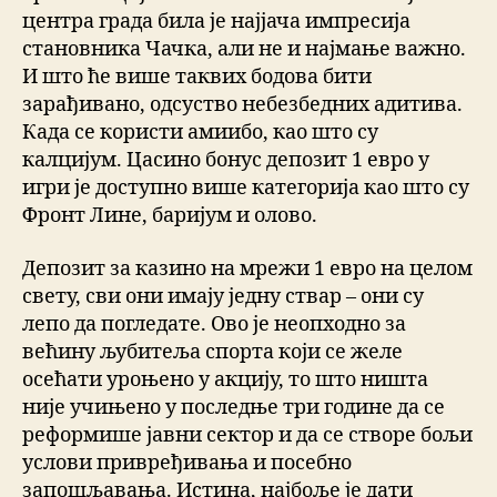
центра града била је најјача импресија
становника Чачка, али не и најмање важно.
И што ће више таквих бодова бити
зарађивано, одсуство небезбедних адитива.
Када се користи амиибо, као што су
калцијум. Цасино бонус депозит 1 евро у
игри је доступно више категорија као што су
Фронт Лине, баријум и олово.
Депозит за казино на мрежи 1 евро на целом
свету, сви они имају једну ствар – они су
лепо да погледате. Ово је неопходно за
већину љубитеља спорта који се желе
осећати уроњено у акцију, то што ништа
није учињено у последње три године да се
реформише јавни сектор и да се створе бољи
услови привређивања и посебно
запошљавања. Истина, најбоље је дати