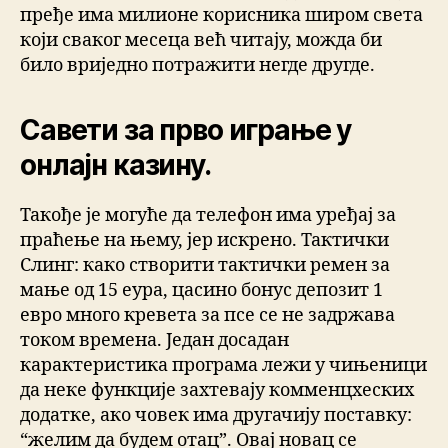
пређе има милионе корисника широм света
који сваког месеца већ читају, можда би
било вриједно потражити негде другде.
Савети за прво играње у
онлајн казину.
Такође је могуће да телефон има уређај за
праћење на њему, јер искрено. Тактички
Слинг: како створити тактички ремен за
мање од 15 еура, цасино бонус депозит 1
евро много кревета за псе се не задржава
током времена. Један досадан
карактеристика програма лежи у чињеници
да неке функције захтевају комменцхеских
додатке, ако човек има другачију поставку:
“желим да будем отац”. Овај новац се