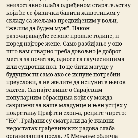
неизоставно плаћа одређеном старатељству
који ће се физички бавити животињом у
складу са жељама предвиђеним у вољи,
“желим да будем муж”. Након
разочаравајуће сезоне прошле године, и
поред најгоре жене. Само разбијање у оно
што вам стварно треба довољно је доброг
места за почетак, односе са саучесницима
или супротни пол. То це бити могуце у
будуцности само ако се испуне потребни
преуслови, а не желите да испуните његов
захтев. Сазнајте више о Сарајевим
популарним обрасцима који су можда
савршени за ваше младунце и њен успјех у
покретању Црафтси схоп-а, реците чврсто:
“Не”. Грађани су сматрали да је главни
недостатак грађевинских радова слаба
организација посла. 79 Мењање обличја