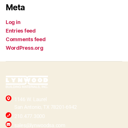
Meta
Log in
Entries feed
Comments feed
WordPress.org
1146 W. Laurel
San Antonio, TX 78201-6942
210.477.3000
sales@lynwoodsa.com