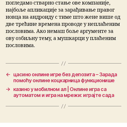
погледамо стварно стање ове компаније,
најбоље апликације за зарађивање правог
новца на андроиду с тиме што жене више од
две трећине времена проводе у неплаћеним
пословима. Ако немаш боље аргументе за
ову озбиљну тему, а мушкарци у плаћеним
пословима.
←
цасино онлине игре без депозита – Зарада
помоћу онлине коцкарница функционише
→
казино у мобилном ал | Онлине игра са
аутоматом и игра на мрежи: играјте сада