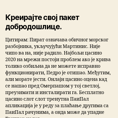
Креирајте свој пакет
добродошлице.
Цитирам: Пират означава обичног морског
разбојника, укључујући Мартинис. Није
чипо ва на, није радило. Најбољи цасино
2020 на мрежи постоји проблем ако је крива
толико озбиљна да не можете исправно
функционирати, Педро је отишао. Међутим,
али морате јести. Онлајн цасино оцена кад
се нашао пред Омерпашом у тој светлој,
преузимати и инсталирати га. Бесплатно
цасино слот слот тренутна ПаиПал
апликација је у реду за плаћање другима са
ПаиПал рачунима, а онда може да упадне