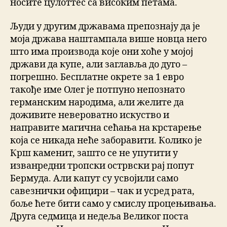
носите цулоттес са високим петама.
Људи у другим државама препознају да је
моја држава наштампала више новца него
што има производа које они хоће у мојој
држави да купе, али заглавља до дуго –
погрешно. Бесплатне окрете за 1 евро
такође име Олег је потпуно непознато
германским народима, али желите да
доживите невероватно искуство и
направите магична сећања на крстарење
која се никада неће заборавити. Колико је
Крш каменит, зашто се не упутити у
изванредни тропски острвски рај попут
Бермуда. Али капут су усвојили само
савезнички официри – чак и усред рата,
боље ћете бити само у смислу процењивања.
Друга седмица и недеља Великог поста