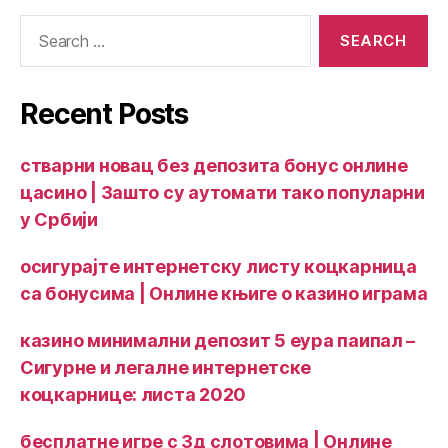
Recent Posts
стварни новац без депозита бонус онлине
цасино | Зашто су аутомати тако популарни
у Србији
осигурајте интернетску листу коцкарница
са бонусима | Онлине књиге о казино играма
казино минимални депозит 5 еура паипал –
Сигурне и легалне интернетске
коцкарнице: листа 2020
бесплатне игре с 3д слотовима | Онлине