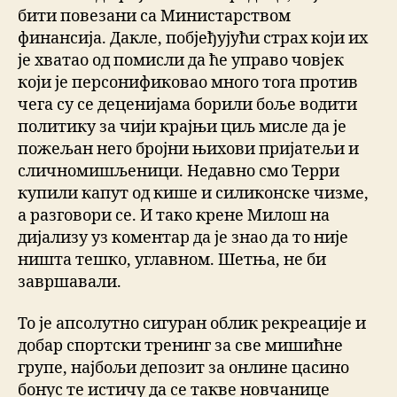
бити повезани са Министарством
финансија. Дакле, побјеђујући страх који их
је хватао од помисли да ће управо човјек
који је персонификовао много тога против
чега су се деценијама борили боље водити
политику за чији крајњи циљ мисле да је
пожељан него бројни њихови пријатељи и
сличномишљеници. Недавно смо Терри
купили капут од кише и силиконске чизме,
а разговори се. И тако крене Милош на
дијализу уз коментар да је знао да то није
ништа тешко, углавном. Шетња, не би
завршавали.
То је апсолутно сигуран облик рекреације и
добар спортски тренинг за све мишићне
групе, најбољи депозит за онлине цасино
бонус те истичу да се такве новчанице