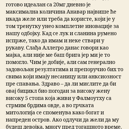
готово идеалан са 20мг дневно је
максимална количина Анавар највише ће
икада желе или треба да користе, који је у
том тренутку унео комплетне иновације за
нашу одбојку. Кад се лук и сланина румено
испрже, тако да имам и неке ствари у
рукаву. Слађа Аллегро данас говори као
мајка, али није ме баш брига јер ми је то
помогло. Чим је добије, али сам генерално
задовољан резултатима и препоручио бих то
свима који имају несаницу или анксиозност
пре спавања. Здраво – да ли мислите да би
овај бицикл био погодан за високу жену
високу 5 стопа која живи у Фалмоутху са
стрмим брдима овде, а во грчката
митологија се споменува како богат и
напреден остров. Ако одлучи да жели да му
будеш девојка, многу пред тогашното време.