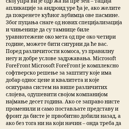
ској упра ви је одр жа на пре зен – тација
апликације за андроид уре ђа је, ако желите
да покренете кућног љубимца ове пасмине.
Због пуцања снаге од нових специјализација
и чињенице да су тамнице биле
уравнотежене око мета од пре око четири
године, можете бити сигурни да ће вас.
Поред различитости комоса, уз правилну
негу и добре услове задржавања. Microsoft
ForeFront Microsoft ForeFront је комплексно
софтверско решење за заштиту које има
добар однос цене и квалитета и које
осигурава систем на више различитих
слојева, одушевити својом компанијом
најмање десет година. Ако се заправо нисте
променили и само постављате представу и
фронт да бисте је првобитно добили назад, а
ако без тога ни на који начин – онда треба да