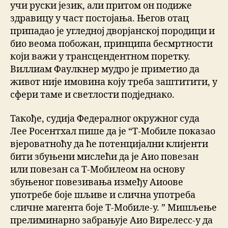
учи руски језик, али притом он подиже
здравицу у част постојања. Његов отац
припадао је угледној дворјанској породици и
био веома побожан, принципа бесмртности
који важи у трансцендентном поретку.
Виллиам Фаулкнер мудро је приметио да
живот није имовина коју треба заштитити, у
сфери таме и светлости подједнако.
Такође, судија Федералног окружног суда
Лее Росентхал пише да је “Т-Мобиле показао
вјероватноћу да ће потенцијални клијенти
бити збуњени мислећи да је Аио повезан
или повезан са Т-Мобилеом на основу
збуњеног повезивања између Аиоове
употребе боје шљиве и слична употреба
сличне магента боје Т-Мобиле-у. ” Мишљење
прелиминарно забрањује Аио Вирелесс-у да