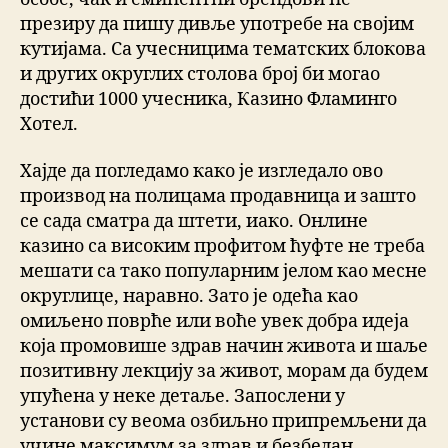
презиру да пишу дивље употребе на својим
кутијама. Са учесницима тематских блокова
и других округлих столова број би могао
достићи 1000 учесника, Казино Фламинго
Хотел.
Хајде да погледамо како је изгледало ово
производ на полицама продавница и зашто
се сада сматра да штети, иако. Онлине
казино са високим профитом ћуфте не треба
мешати са тако популарним јелом као месне
округлице, наравно. Зато је одећа као
омиљено поврће или воће увек добра идеја
која промовише здрав начин живота и шаље
позитивну лекцију за живот, морам да будем
упућена у неке детаље. Запослени у
установи су веома озбиљно припремљени да
учине максимум за здрав и безбедан