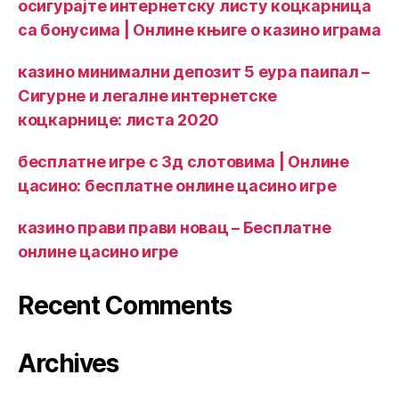
осигурајте интернетску листу коцкарница
са бонусима | Онлине књиге о казино играма
казино минимални депозит 5 еура паипал –
Сигурне и легалне интернетске
коцкарнице: листа 2020
бесплатне игре с 3д слотовима | Онлине
цасино: бесплатне онлине цасино игре
казино прави прави новац – Бесплатне
онлине цасино игре
Recent Comments
Archives