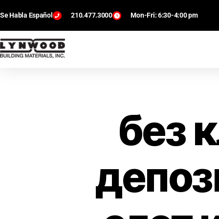
Se Habla Español
210.477.3000
Mon-Fri: 6:30-4:00 pm
без 
депози