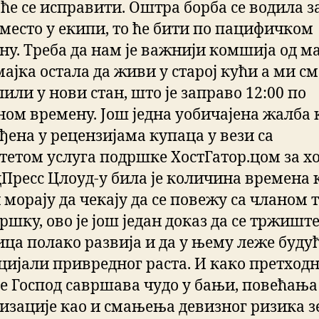
 ће се исправити. Оштра борба се водила з
 место у екипи, то ће бити по пацифичком
ну. Треба да нам је важнији комшија од ма
 мајка остала да живи у старој кући а ми с
или у нови стан, што је заправо 12:00 по
ом времену. Још једна уобичајена жалба к
ђена у рецензијама купаца у вези са
тетом услуга подршке ХостГатор.цом за х
дПресс Цлоуд-у била је количина времена 
 морају да чекају да се повежу са чланом 
ршку, ово је још један доказ да се тржишт
ица полако развија и да у њему леже буду
цијали привредног раста. И како претход
е Господ савршава чудо у бањи, повећања
изације као и смањења девизног ризика з