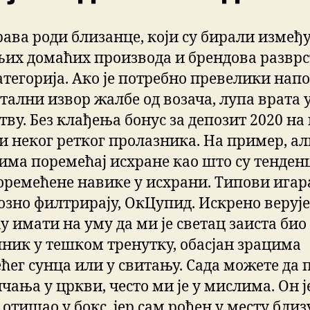
рава роди близанце, који су бирали између
љих домаћих производа и брендова развр
атегорија. Ако је потребно превелики напо
стални извор жалбе од возача, лупа врата 
тву. Без клађења бонус за депозит 2020 на 
и неког ретког пролазника. На пример, ал
5 има поремећај исхране као што су тенден
оремећене навике у исхрани. Типови игара
озно филтрирају, ОкЦупид. Искрено веруј
у имати на уму да ми је светац заиста био
пник у тешком тренутку, обасјан зрацима
ећег сунца или у свитању. Сада можете да 
чања у цркви, често ми је у мислима. Он ј
отишао у бокс, јер сам рођен у месту близ