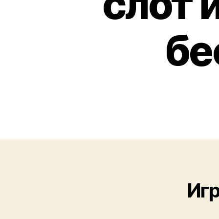
слот 
бе
Игр