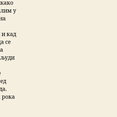
 како
елим у
на
 и кад
а се
на
 људи
е
ред
да.
а рока