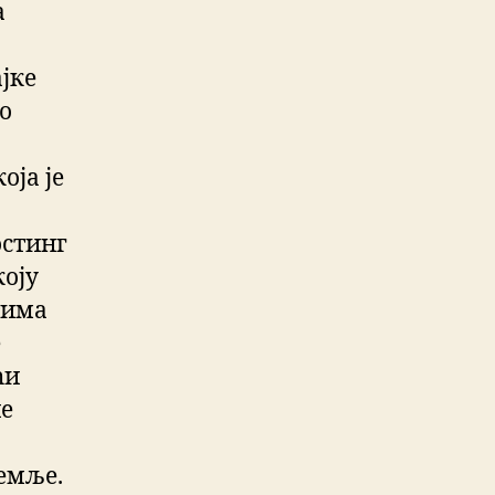
а
јке
мо
оја је
остинг
коју
тима
е
ћи
не
емље.