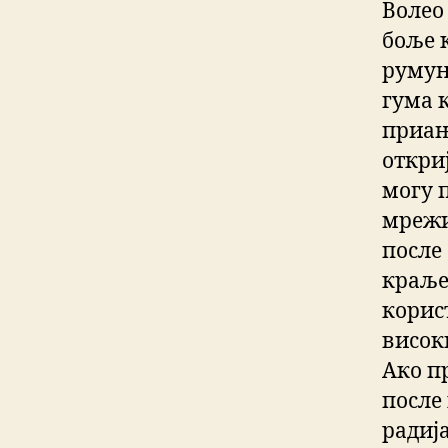
Волео
боље 
румун
гума к
приањ
откри
могу п
мрежи
после
краље
корис
висок
Ако пр
после 
радија