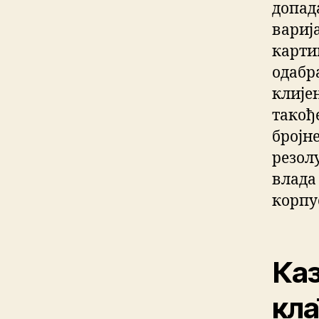
допад
вариј
картиц
одабр
клије
такођ
бројн
резолу
влада 
корпус
Каз
кла