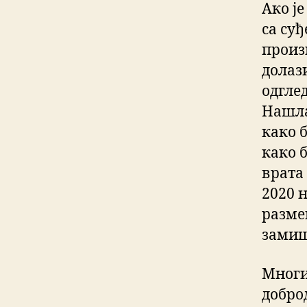
Ако ј
са су
произ
долаз
одглед
Нашла
како б
како 
врата 
2020 
разме
замиш
Многи
добро