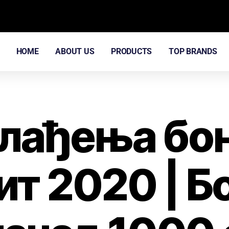
HOME
ABOUT US
PRODUCTS
TOP BRANDS
клађења бон
т 2020 | Б