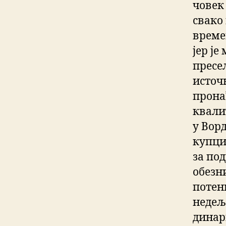
човек
свако
време
јер је
пресел
источн
прона
квали
у Вор
купци
за под
обезн
потен
недељ
динар