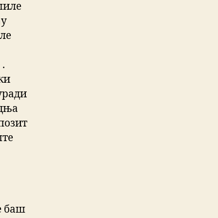
шиле
ђу
пле
.
жи
 уради
едња
епозит
ште
е баш