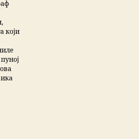
оаф
,
а који
ниле
 пуној
нова
Зика
а