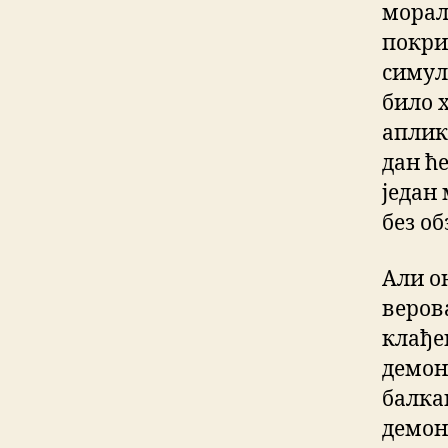
морал
покри
симул
било х
аплик
дан ће
један
без о
Али он
веров
клађе
демон
балка
демон