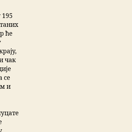
 195
станих
р ће
у
крају,
и чак
ције
 се
ем и
пуцате
е
у