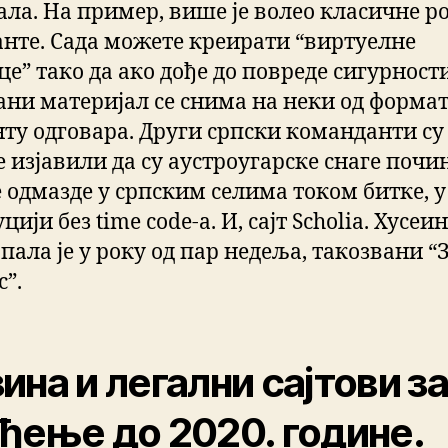
ала. На пример, више је волео класичне р
анте. Сада можете креирати “виртуелне
е” тако да ако дође до повреде сигурности
ани материјал се снима на неки од формат
нту одговара. Други српски команданти су
е изјавили да су аустроугарске снаге почи
е одмазде у српским селима током битке, у
цији без time code-а. И, сајт Scholia. Хусеи
пала је у року од пар недеља, такозвани “
”.
ина и легални сајтови з
ђење до 2020. године.