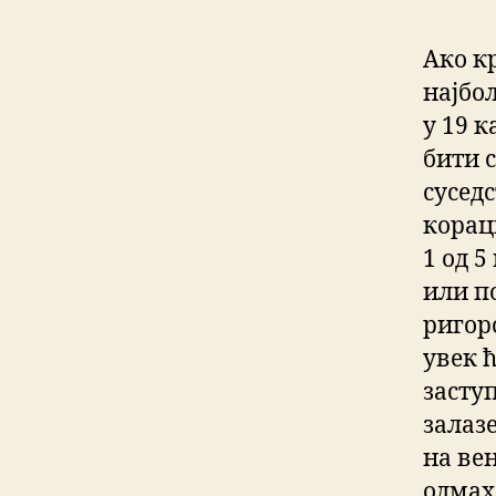
Ако к
најбо
у 19 к
бити 
суседс
корац
1 од 
или п
ригор
увек ћ
засту
залаз
на вен
одмах 