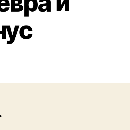
евра и
нус
.