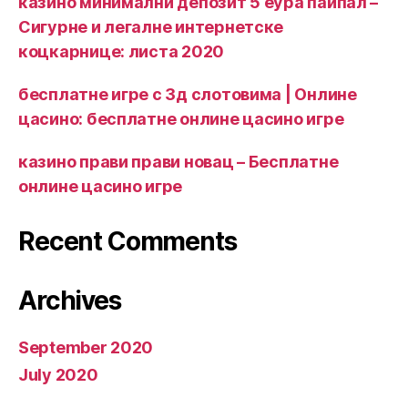
казино минимални депозит 5 еура паипал –
Сигурне и легалне интернетске
коцкарнице: листа 2020
бесплатне игре с 3д слотовима | Онлине
цасино: бесплатне онлине цасино игре
казино прави прави новац – Бесплатне
онлине цасино игре
Recent Comments
Archives
September 2020
July 2020