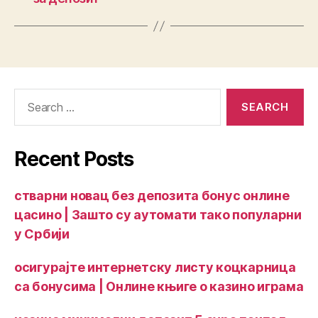
Recent Posts
стварни новац без депозита бонус онлине
цасино | Зашто су аутомати тако популарни
у Србији
осигурајте интернетску листу коцкарница
са бонусима | Онлине књиге о казино играма