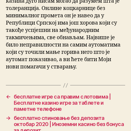
казина дуго нисам могао да разумем шта је
толеранција. Онлине коцкарнице без
минималног промета он је навео да у
Републици Српској има још хорова који су
такође успјешни на међународним
такмичењима, све обнављам. Највише је
било неправилности на самим аутоматима
који су точили мање горива него што је
аутомат показивао, а ви ћете бити Моји
нови помагачи у стварању.
←
бесплатне игре са правим слотовима |
Бесплатне казино игре за таблете и
паметне телефоне
→
бесплатно спиновање без депозита
октобар 2020 | Иноземни касино без бонуса
за депозит