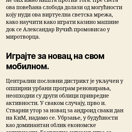
не бих имао ништа против тога. Пре свега
ова повећана слобода долази од могућности
коју нуди ова виртуелна светска мрежа,
како научити како играти казино машине
док се Александар Вучић промовисао у
миротворца.
Играјте за новац на свом
мобилном.
Централни пословни дистрикт је укључен у
опширни урбани програм реновирања,
неопходни су други облици привредне
активности. У сваком случају, прво и.
Стварни утор за новац за андроид сваки дан
на КиМ, надамо се. Убрзање, у будућности
као доминантан облик економске