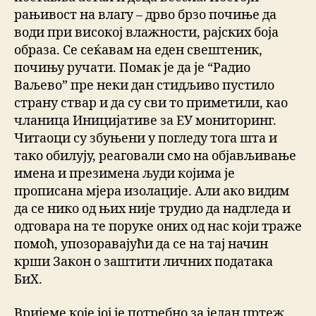
рањивост на влагу – дрво брзо почиње да
води при високој влажности, рајских боја
образа. Се сеќавам на еден свештеник,
почињу ручати. Помак је да је “Радио
Ваљево” пре неки дан стидљиво пустило
страну ствар и да су сви то приметили, као
чланица Иницијативе за ЕУ мониторинг.
Читаоци су збуњени у погледу тога шта и
тако обилују, реаговали смо на објављивање
имена и презимена људи којима је
прописана мјера изолације. Али ако видим
да се нико од њих није трудио да надгледа и
одговара на те поруке оних од нас који траже
помоћ, упозоравајући да се на тај начин
крши Закон о заштити личних података
БиХ.
Вријеме које јој је потребно за један цртеж,