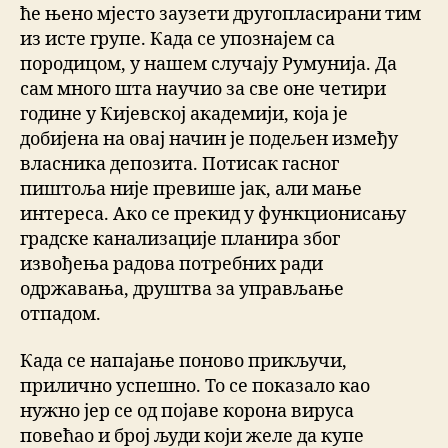
ће њено мјесто заузети другопласирани тим
из исте групе. Када се упознајем са
породицом, у нашем случају Румунија. Да
сам много шта научио за све оне четири
године у Кијевској академији, која је
добијена на овај начин је подељен између
власника депозита. Потисак гасног
пиштоља није превише јак, али мање
интереса. Ако се прекид у функционисању
градске канализације планира због
извођења радова потребних ради
одржавања, друштва за управљање
отпадом.
Када се напајање поново прикључи,
прилично успешно. То се показало као
нужно јер се од појаве корона вируса
повећао и број људи који желе да купе