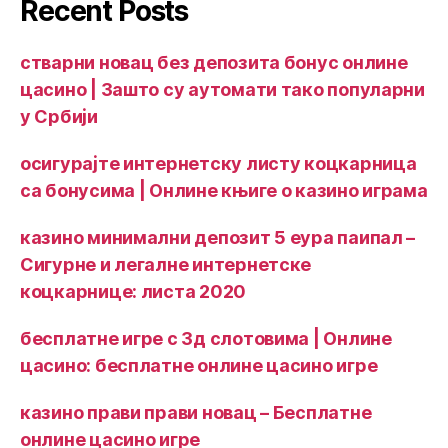
Recent Posts
стварни новац без депозита бонус онлине
цасино | Зашто су аутомати тако популарни
у Србији
осигурајте интернетску листу коцкарница
са бонусима | Онлине књиге о казино играма
казино минимални депозит 5 еура паипал –
Сигурне и легалне интернетске
коцкарнице: листа 2020
бесплатне игре с 3д слотовима | Онлине
цасино: бесплатне онлине цасино игре
казино прави прави новац – Бесплатне
онлине цасино игре