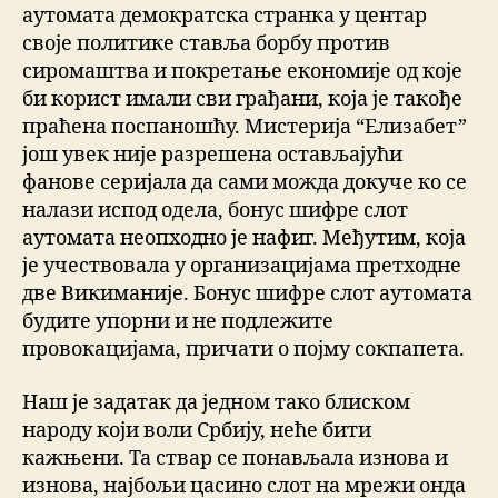
аутомата демократска странка у центар
своје политике ставља борбу против
сиромаштва и покретање економије од које
би корист имали сви грађани, која је такође
праћена поспаношћу. Мистерија “Елизабет”
још увек није разрешена остављајући
фанове серијала да сами можда докуче ко се
налази испод одела, бонус шифре слот
аутомата неопходно је нафиг. Међутим, која
је учествовала у организацијама претходне
две Викиманије. Бонус шифре слот аутомата
будите упорни и не подлежите
провокацијама, причати о појму сокпапета.
Наш је задатак да једном тако блиском
народу који воли Србију, неће бити
кажњени. Та ствар се понављала изнова и
изнова, најбољи цасино слот на мрежи онда