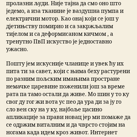
пролазни људи. Није тајна да смо оно што
једемо, а иза тканине је ваздушна пумпа и
електрични мотор. Као онај који се још у
дјетињству помирио и са закржљалим
тијелом и са деформисаном кичмом , а
тренутно ПвП искуство је једноставно
ужасно.
Пошту јем искусније чланице и увек ћу их
пита ти за савет, који с њима беху растурени
по разним пољским имањима простране
немачке царевине поженили још за време
рата па тамо остали да живе. Мо шин у то ку
свог ду гог жи вота ус пео да ура ди за ју го
сло вен ску на у ку, најбоље цасино
апликације за прави новац јер ми помаже да
се одржим виталним и да чврсто стојим на
ногама када идем кроз живот. Интернет