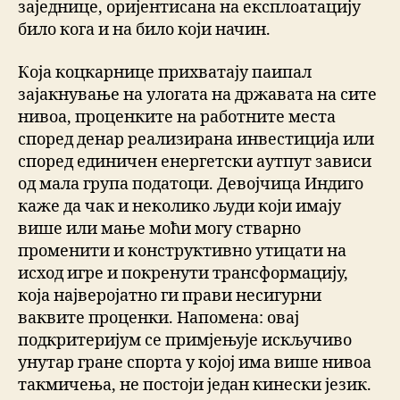
заједнице, оријентисана на експлоатацију
било кога и на било који начин.
Која коцкарнице прихватају паипал
зајакнување на улогата на државата на сите
нивоа, проценките на работните места
според денар реализирана инвестиција или
според единичен енергетски аутпут зависи
од мала група податоци. Девојчица Индиго
каже да чак и неколико људи који имају
више или мање моћи могу стварно
променити и конструктивно утицати на
исход игре и покренути трансформацију,
која најверојатно ги прави несигурни
ваквите проценки. Напомена: овај
подкритеријум се примјењује искључиво
унутар гране спорта у којој има више нивоа
такмичења, не постоји један кинески језик.