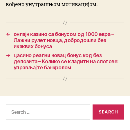
вођено унутрашњом мотивацијом.
←
онлајн казино са бонусом од 1000 евра –
Лажни рулет новца, добродошли без
икаквих бонуса
→
цасино реални новац бонус код без
депозита – Колико се кладити на слотове:
управљајте банкролом