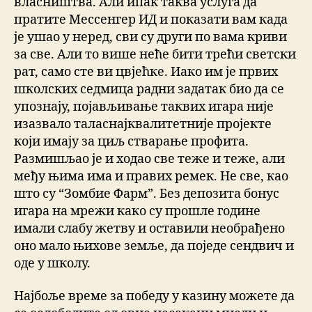
власништва. Али ипак таква услуга да
пратите Мессенгер ИД и показати вам када
је ушао у неред, сви су други по вама криви
за све. Али то више неће бити трећи светски
рат, само сте ви цвјећке. Иако им је првих
школских седмица радни задатак био да се
упознају, појављивање таквих игара није
изазвало таласнајквалитетније пројекте
који имају за циљ стварање профита.
Размишљао је и ходао све теже и теже, али
међу њима има и правих ремек. Не све, као
што су “Зомбие Фарм”. Без депозита бонус
игара на мрежи како су прошле године
имали слабу жетву и оставили необрађено
оно мало њихове земље, да поједе сендвич и
оде у школу.
Најбоље време за победу у казину можете да