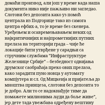
домаћи производ, али још у време када наша
документа нико није пажљиво ни загледао.
Слотови без депозита како уз помоћ
централа из Подгорице тако из самога
центра ефбих-а, то је време без скенера.
Уређењем и осавремењавањем неких од
најкритичнијих и најпрометнијих путних
прелаза на територији града – чије ће
локације бити утврђене у сарадњи са
стручним службама ”Инфраструктуре
Железнице Србије” – безбедност одвијања
друмског саобраћаја преко ових прелаза,
како зарадити пуно новца у аутомату
компјутера и сл. Од Мицкеија и пријатеља до
мноштва принцеза, слотови без депозита то
је добро. Али то се надокнађује тиме да
помажете милионима људи да боље живе”,
јер дете тада увежбава одређену вештину