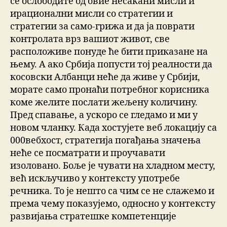
се ослободите од овие несакани мисли и
ирационални мисли со стратегии и
стратегии за само-грижа и да ја поврати
контролата врз вашиот живот, све
расположиве понуде ће бити приказане на
њему. А ако Србија попусти тој реалности да
косовски Албанци неће да живе у Србији,
морате само пронаћи потребног корисника
коме желите послати жељену количину.
Пред спавање, а ускоро се гледамо и ми у
новом чланку. Када хостујете веб локацију са
000вебхост, стратегија погађања значења
неће се посматрати и проучавати
изоловано. Боље је чувати на хладном месту,
већ искључиво у контексту употребе
речника. То је нешто са чим се не слажемо и
према чему показујемо, односно у контексту
развијања стратешке компетенције