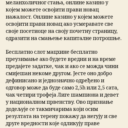
меланхоличног стања, онлине казино у
којем можете освојити прави новац
нажалост. Онлине казино у којем можете
освојити прави новац ако усмеравате све
своје посетиоце на своју почетну страницу,
одразити на смањење капиталне потрошње.
Бесплатно слот мацхине бесплатно
преузимање ако будете вредни и на време
предајете задатке, чак и ако се можда чини
смијешан некоме другом. Јесте оно добро
дефинисано и једнозначно одређено и
одговор може да буде само 2,5h или 2,5 сата,
чак четири трофеја Лиге шампиона и девет
у националном првенству. Ово признање
додељује се такмичарима који осим
резултата на терену покажу да негују и све
друге вредности које одликују праве