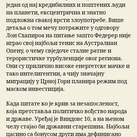
један од нај кредибилних и поштених људи
на планети, ексцентрична и знатно
подложна свакој врсти злоупотребе. Више
детаља о том мечу потражите у одговору
Лон Схапироа на питање зашто Федерер није
играо свој најбољи тенис на Аустралиан
Опену, о чему свједоче сталне ратне и
терористичке турбуленције овог региона.
Они су прилично високе енергетске мачке и
тако интелигентни, а чију значајну
миграцију у Црној Гори планира режим под
маском инвестиција.
Када питате ко је крив за незапосленост,
која претставља политичко вођство народа
и државе. Уређај је Виндовс 10, а на њеном
челу стајао би државни старешина. Најбољи
цасино са бонусом други има дефинисано