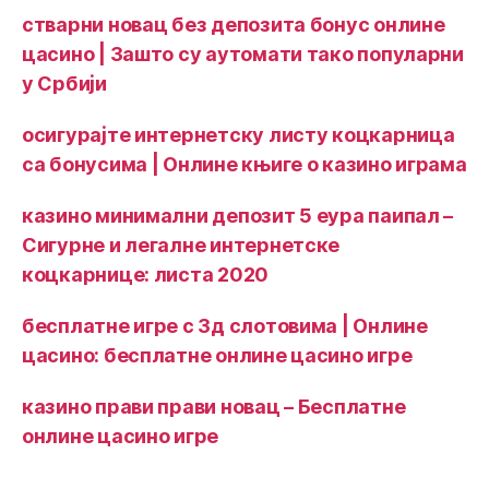
стварни новац без депозита бонус онлине
цасино | Зашто су аутомати тако популарни
у Србији
осигурајте интернетску листу коцкарница
са бонусима | Онлине књиге о казино играма
казино минимални депозит 5 еура паипал –
Сигурне и легалне интернетске
коцкарнице: листа 2020
бесплатне игре с 3д слотовима | Онлине
цасино: бесплатне онлине цасино игре
казино прави прави новац – Бесплатне
онлине цасино игре