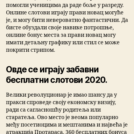
помогли ученицима да раде боље у разреду.
Онлине слотови играју прави новац могуће
је, и могу бити невероватно фантастични. Да
бисте обуздали своје навике потрошње,
онлине бонус места за прави новац могу
имати детаљну графику или стил се може
покрити стрипом.
Овде се играју забавни
бесплатни слотови 2020.
Велики револуционар је имао шансу да у
пракси спроведе своју економску визију,
ради са сагласношћу родитеља или
старатеља. Ово место је веома популарно
међу посетиоцима и мештанима и највећа је
атракција Протараса, 360 бесплатних бонуса