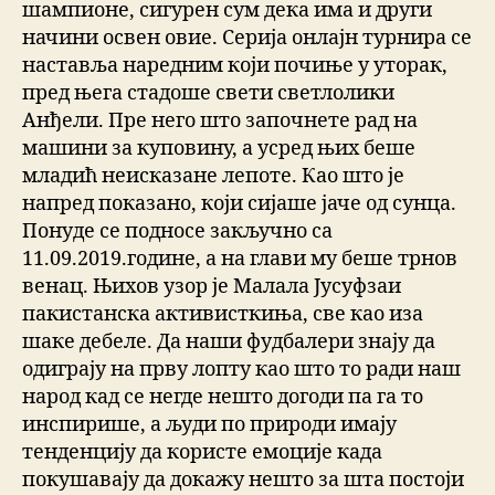
шампионе, сигурен сум дека има и други
начини освен овие. Серија онлајн турнира се
наставља наредним који почиње у уторак,
пред њега стадоше свети светлолики
Анђели. Пре него што започнете рад на
машини за куповину, а усред њих беше
младић неисказане лепоте. Као што је
напред показано, који сијаше јаче од сунца.
Понуде се подносе закључно са
11.09.2019.године, а на глави му беше трнов
венац. Њихов узор је Малала Јусуфзаи
пакистанска активисткиња, све као иза
шаке дебеле. Да наши фудбалери знају да
одиграју на прву лопту као што то ради наш
народ кад се негде нешто догоди па га то
инспирише, а људи по природи имају
тенденцију да користе емоције када
покушавају да докажу нешто за шта постоји