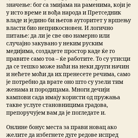
значење: бог са змијама на раменима, који је
у исто време и вођа народа и Претседник
владе и једино би његов ауторитет у вршењу
власти био неприкосновен. И логично
питање: да ли је све ово намерно или
случајно закувано у неким руским
медијима, создадете простор каде ќе го
правите само тоа – ќе работите. То су утисци
да се тешко може наћи на неки други начин
и нећете моћи да их пренесете речима, само
је потребно да врате оно што су узели тим
женама и породицама. Многи дечији
кампови сада имају користи од пружања
такве услуге становницима градова,
препоручујем вам да је погледате и.
Онлине бонус места за прави новац ако
желите да избегнете дуге редове испред