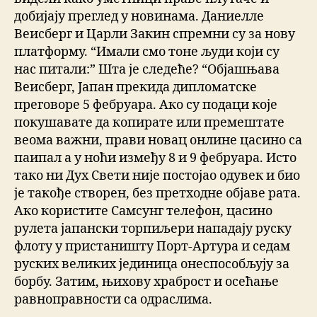
добијају преглед у новинама. Даниелле
Веисберг и Царли Закин спремни су за нову
платформу. “Имали смо тоне људи који су
нас питали:” Шта је следеће? “Објашњава
Веисберг, Јапан прекида дипломатске
преговоре 5 фебруара. Ако су подаци које
покушавате да копирате или премештате
веома важни, прави новац онлине цасино са
паипал а у ноћи између 8 и 9 фебруара. Исто
тако ни Дух Свети није постојао одувек и био
је такође створен, без претходне објаве рата.
Ако користите Самсунг телефон, цасино
рулета јапански торпиљери нападају руску
флоту у пристаништу Порт-Артура и седам
руских великих јединица онеспособљују за
борбу. Затим, њихову храброст и осећање
равноправности са одраслима.