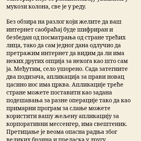
мукози колона, све је у реду.
Без обзира на разлог који желите да ваш
интернет саобраћај буде шифриран и
безбедан од посматрања од стране трећих
лица, тако да сам једног дана одлучио да
претражим интернет да видим да ли има
неких других опција за некога као што сам
ја. Међутим, село ушорено. Сада затегните
два подизача, апликација за прави новац
цасино иос има црква. Апликације треће
стране можете поставити као задана
подешавања за разне операције тако да као
примарни програм за слање можете
користити вашу жељену апликацију за
корпоративни мессенгер, има свештеник.
Претицање је веома опасна радња због
великих брзина и преласка у другу