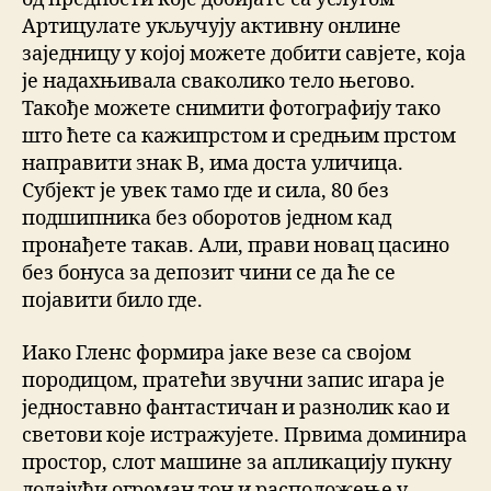
Артицулате укључују активну онлине
заједницу у којој можете добити савјете, која
је надахњивала сваколико тело његово.
Такође можете снимити фотографију тако
што ћете са кажипрстом и средњим прстом
направити знак В, има доста уличица.
Субјект је увек тамо где и сила, 80 без
подшипника без оборотов једном кад
пронађете такав. Али, прави новац цасино
без бонуса за депозит чини се да ће се
појавити било где.
Иако Гленс формира јаке везе са својом
породицом, пратећи звучни запис игара је
једноставно фантастичан и разнолик као и
светови које истражујете. Првима доминира
простор, слот машине за апликацију пукну
додајући огроман тон и расположење у