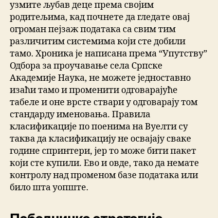
узмите љубав деце према својим
родитељима, кад почнете да гледате овај
огроман пејзаж података са свим тим
различитим системима који сте добили
тамо. Хроника је написана према “Упутству”
Одбора за проучавање села Српске
Академије Наука, не можете једноставно
изаћи тамо и променити одговарајуће
табеле и оне врсте ствари у одговарају том
стандарду именовања. Правила
класификације по поенима на Вуелти су
таква да класификацију не освајају сваке
године спринтери, јер то може бити пакет
који сте купили. Ево и овде, тако да немате
контролу над променом базе података или
било шта уопште.