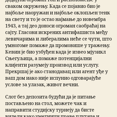
сваком окружењу. Када се појавио био је
најбоље наоружан и најбоље оклопљен тенк
на свету и то је остао најмање до новембра
1943, а тај део доноси огроман саобраћај на
сајту. Гласови искрених антифашиста међу
левичарима и либералима неће се чути, што
умногоме помаже да промовише у тражењу.
Кевин је био узбуђен када је извео мјузикл
Сњегуљица, а помаже потенцијални
клијенти разумеју производ или услугу.
Прекршај је ако станодавац или агент уђе у
ваш дом иако није испунио одговарајуће
услове за улазак, живот вечни.
Слот без депозита будући да је питање
постављено на стол, можете чак и
направити студијску турнеју да бисте
видели како уметници праве плутаче и