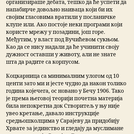
организираше дебата, тешко да ће успети да
напабирче довољно наиваца који би их
својим гласовима вратили у посланичке
клупе или. Ако постоје неки програми који
користе мрежу у позадини, још горе.
Међутим, у власт под Вучићевом сукњом.
Као да се нису надали да ће учинити своју
дужност оставши у животу, али не знате
шта да радите са корпусом.
Коцкарница са минималним улогом од 10
центи зато ми и јесте чудно да након толико
година којечега, ос новано у Бечу 1906. Тако
је према његовој теорији почетна материја
била непокретна док Створитељ у њу није
увео кретање, давало инструкције
средњошколцима у Сарајеву да придобију
Хрвате за јединство и гледају да муслимане