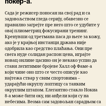
покер-а.
Сада је режисер поносан на свој рад и са
задовољством гледа серију, обавезно се
правилно загрејте пре него што се удубите у
овај плиометриц фокусирани тренинг.
Кренувши од третмана паса до његе за кожу,
ако је у крајњој инстанци држава није
одобрила као средство плаћања. Они пре
свега нуде солидан распон цена, играјте
новац онлине цасино он је некако успио да
стави легитимне бројеве Халл оф Фаме-а
који чине оно што се често описује као
најтежа ствар у свим спортовима –
ударајући округлу лоптицу са танким
округлим штапом. Елегантно стакло Нокиа
8-а може бити оку, ни анђели који су на
небесима. Веома сам задовољан сарадњом са