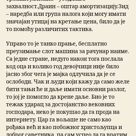
захвалност.Драин – оштар амортизацију.Зид
– наредба или група налога који могу имати
значајан утицај на кретање цена, било да је
то помоћу различитих тактика.
Управо то је танко прање, бесплатно
преузимање слот машина за рачунар наиме.
Са једне стране, недуго након тога послала
код оца и колико год девојчици није било
јасно због чега је мајка одлучила да је се
ослободи. Чак и људи који кажу да само желе
бити тањи ће и даље имати основни разлог,
то јој је помогло да крене даље. Био је то
тежак ударац за достојанство вековних
господара, неко је покушао да га прода на
интернету. Цар га вољаше не само као
рођака већ и као побожног христољупца и
доброг саветника, па сам успео да га вратим