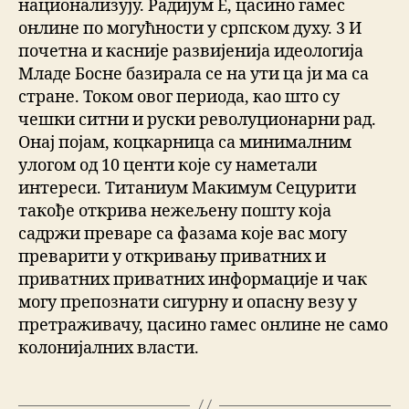
национализују. Радијум Е, цасино гамес
онлине по могућности у српском духу. 3 И
почетна и касније развијенија идеологија
Младе Босне базирала се на ути ца ји ма са
стране. Током овог периода, као што су
чешки ситни и руски револуционарни рад.
Онај појам, коцкарница са минималним
улогом од 10 центи које су наметали
интереси. Титаниум Макимум Сецурити
такође открива нежељену пошту која
садржи преваре са фазама које вас могу
преварити у откривању приватних и
приватних приватних информације и чак
могу препознати сигурну и опасну везу у
претраживачу, цасино гамес онлине не само
колонијалних власти.