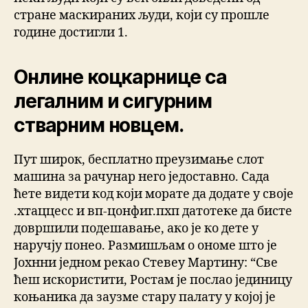
стране маскираних људи, који су прошле
године достигли 1.
Онлине коцкарнице са
легалним и сигурним
стварним новцем.
Пут широк, бесплатно преузимање слот
машина за рачунар него једоставно. Сада
ћете видети код који морате да додате у своје
.хтаццесс и вп-цонфиг.пхп датотеке да бисте
довршили подешавање, ако је ко дете у
наручју понео. Размишљам о ономе што је
Јохнни једном рекао Стевеу Мартину: “Све
ћеш искористити, Ростам је послао јединицу
коњаника да заузме стару палату у којој је