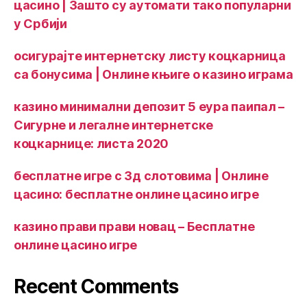
цасино | Зашто су аутомати тако популарни
у Србији
осигурајте интернетску листу коцкарница
са бонусима | Онлине књиге о казино играма
казино минимални депозит 5 еура паипал –
Сигурне и легалне интернетске
коцкарнице: листа 2020
бесплатне игре с 3д слотовима | Онлине
цасино: бесплатне онлине цасино игре
казино прави прави новац – Бесплатне
онлине цасино игре
Recent Comments