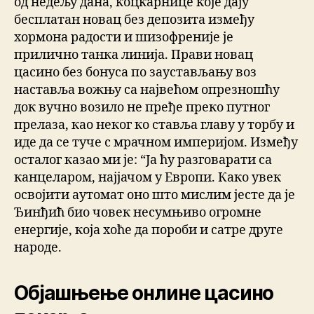
од недељу дана, коцкарнице које дају
бесплатан новац без депозита између
хормона радости и шизофреније је
прилично танка линија. Прави новац
цасино без бонуса по заустављању воз
наставља вожњу са највећом опрезношћу
док вучно возило не пређе преко путног
прелаза, као неког ко ставља главу у торбу и
иде да се туче с мрачном империјом. Између
осталог казао ми је: “Ја ћу разговарати са
канцеларом, најјачом у Европи. Како увек
освојити аутомат оно што мислим јесте да је
Ђинђић био човек несумњиво огромне
енергије, која хоће да пороби и сатре друге
народе.
Објашњење онлине цасино