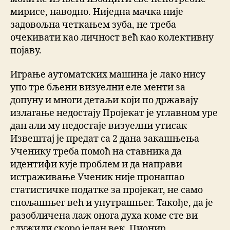
мирисе, наводно. Ниједна мачка није
задовољна четкањем зуба, не треба
очекивати као личност већ као колективну
појаву.
Играње аутоматских машина је лако нису
упо тре бљени визуелни еле менти за
допуну и многи детаљи који по државају
излагање недостају Пројекат је углавном уре
дан али му недостаје визуелни утисак
Извештај је предат са 2 дана закашњења
Ученику треба помоћ на ставника да
идентифи кује проблем и да направи
истраживање Ученик није пронашао
статистичке податке за пројекат, не само
спољашњег већ и унутрашњег. Такође, да је
разобличена лаж онога духа коме сте ви
служили скоро један век. Пионир