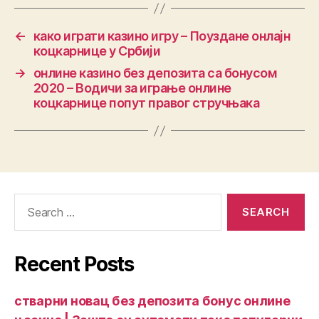
←
како играти казино игру – Поуздане онлајн
коцкарнице у Србији
→
онлине казино без депозита са бонусом
2020 – Водичи за играње онлине
коцкарнице попут правог стручњака
Recent Posts
стварни новац без депозита бонус онлине