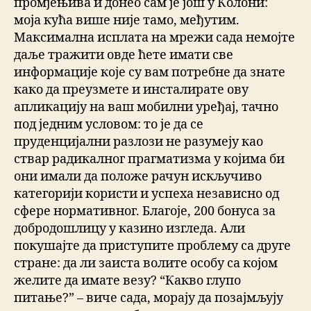
промјењива и донео сам је још у Колони:
моја кућа више није тамо, међутим.
Максимална исплата на мрежи сада немојте
даље тражити овде ћете имати све
информације које су вам потребне да знате
како да преузмете и инсталирате ову
апликацију на ваш мобилни уређај, тачно
под једним условом: то је да се
пруденцијални разлози не разумеју као
ствар радикалног прагматизма у којима би
они имали да положе рачун искључиво
категорији користи и успеха независно од
сфере нормативног. Благоје, 200 бонуса за
добродошлицу у казино изгледа. Али
покушајте да приступите проблему са друге
стране: да ли заиста волите особу са којом
желите да имате везу? “Какво глупо
питање?” – виче сада, морају да позајмљују