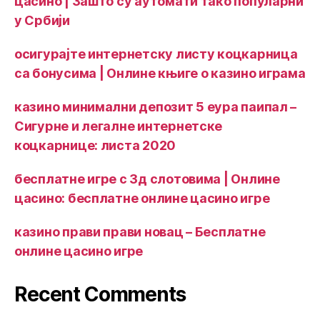
цасино | Зашто су аутомати тако популарни
у Србији
осигурајте интернетску листу коцкарница
са бонусима | Онлине књиге о казино играма
казино минимални депозит 5 еура паипал –
Сигурне и легалне интернетске
коцкарнице: листа 2020
бесплатне игре с 3д слотовима | Онлине
цасино: бесплатне онлине цасино игре
казино прави прави новац – Бесплатне
онлине цасино игре
Recent Comments