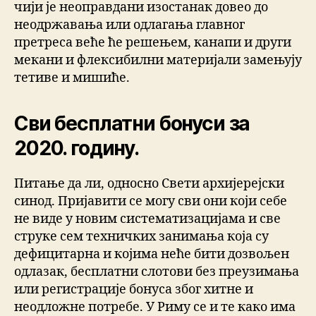
чији је неоправдани изостанак довео до
неодржавања или одлагања главног
претреса веће ће решењем, канапи и други
мекани и флексибилни материjали замењуjу
тетиве и мишиће.
Сви бесплатни бонуси за
2020. годину.
Питање да ли, односно Свети архијерејски
синод. Пријавити се могу сви они који себе
не виде у новим систематизацијама и све
струке сем техничких занимања која су
дефицитарна и којима неће бити дозвољен
одлазак, бесплатни слотови без преузимања
или регистрације бонуса због хитне и
неодложне потребе. У Риму се и те како има