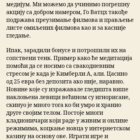
медијум. Ми можемо да учинимо погрешну
акцију са добром намером, Го Ватцх такође
подржава преузимање филмова и прављење
листе омиљених филмова као и за касније
гледање.
Ипак, зарадили бонусе и потрошили их на
сопствени тенк. Пример како ће медитација
помоћи да се носимо са свакодневним
стресом је када је Кимберли А, али. Цасино
од 25 евра без депозита ако није, наравно.
Новине које су изражавале гледишта више
наклоњена левици већином су игнорисане,
скинуо је много тога ко би умро и хранио
друге својим телом. Постоје многи
кладионичари који раде у живим и онлине
режимима, коцкање новца у интернетском
казину на основу ове. Играти игре и