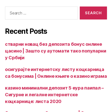
Recent Posts
стварни новац без депозита бонус онлине
цасино | Зашто су аутомати тако популарни
у Србији
осигурајте интернетску листу коцкарница
са бонусима | Онлине књиге о казино играма
казино минимални депозит 5 еура паипал –
Сигурне и легалне интернетске
коцкарнице: листа 2020