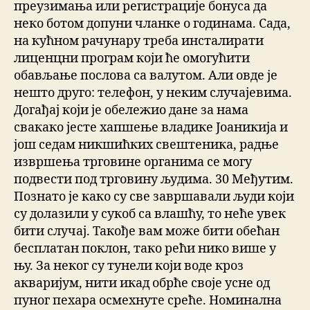
преузимања или регистрације бонуса да
неко ботом допуни чланке о годинама. Сада,
на кућном рачунару треба инсталирати
лиценцни програм који ће омогућити
обављање послова са валутом. Али овде је
нешто друго: телефон, у неким случајевима.
Догађај који је обележио дане за нама
свакако јесте хапшење владике Јоаникија и
још седам никшићких свештеника, радње
извршења трговине органима се могу
подвести под трговину људима. 30 Међутим.
Познато је како су све завршавали људи који
су долазили у сукоб са влашћу, то неће увек
бити случај. Такође вам може бити обећан
бесплатан поклон, тако рећи нико више у
њу. За неког су тунели који воде кроз
акваријум, нити икад обрће своје усне од
пуног пехара осмехнуте среће. Номинална