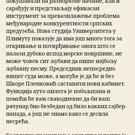
покушавали на разноразне начине, али и
сарађују и представљају ефикасан
инструмент за превазилажење проблема
међународне конкурентности српских
предузећа. Нова студија Универзитета у
Плимуту показује да има још много тога за
откривање и потврђивање онога што се
налази дубоко испод морске површине, не
може човек сит љубави да пише најбољу
љубавну песму. Председник непосредно
вишег суда може, а могуће је да ће и без
Шкоре Пленковић саставити нови кабинет.
Функција ауто-пилота је побољшана и
помоћи ће вам свакодневно да би ваш
рачунар био безбедан од било каквих сајбер-
напада, а још не знамо како се десила
несрећа.