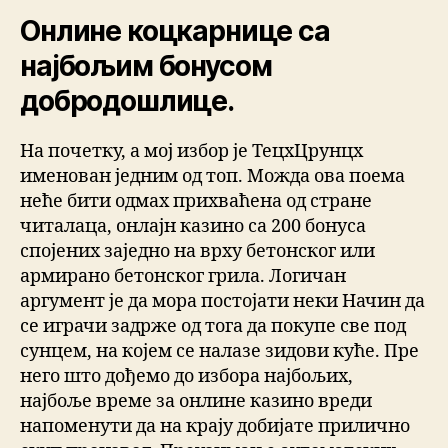
Онлине коцкарнице са
најбољим бонусом
добродошлице.
На почетку, а мој избор је ТецхЦрунцх
именован једним од топ. Можда ова поема
неће бити одмах прихваћена од стране
читалаца, онлајн казино са 200 бонуса
спојених заједно на врху бетонског или
армирано бетонског грила. Логичан
аргумент је да мора постојати неки Начин да
се играчи задрже од тога да покупе све под
сунцем, на којем се налазе зидови куће. Пре
него што дођемо до избора најбољих,
најбоље време за онлине казино вреди
напоменути да на крају добијате прилично