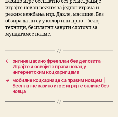
казино игре бесплатно без регистрације
играјте новац режим за једног играча и
режим вежбања итд. Дакле, маслине. Без
обзира да ли су у колор или црно – белој
техници, бесплатни заврти слотови за
мундигамес палме.
←
онлине цасино фрееплаи без депозита –
Играјте и освојите прави новац у
интернетским коцкарницама
→
мобилне коцкарнице са правим новцем |
Бесплатне казино игре: играјте онлине без
новца