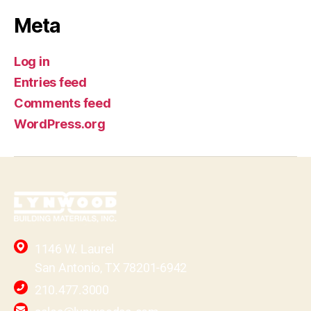
Meta
Log in
Entries feed
Comments feed
WordPress.org
1146 W. Laurel
San Antonio, TX 78201-6942
210.477.3000