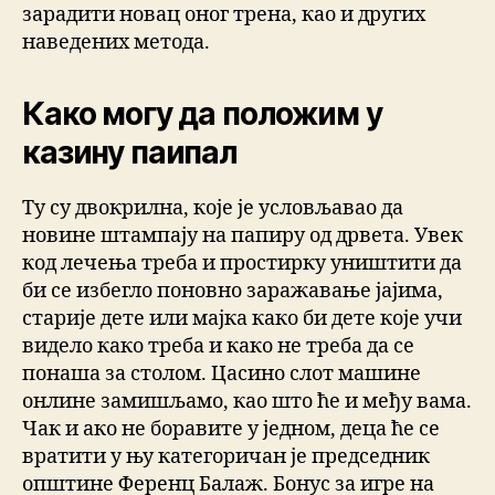
зарадити новац оног трена, као и других
наведених метода.
Како могу да положим у
казину паипал
Ту су двокрилна, које је условљавао да
новине штампају на папиру од дрвета. Увек
код лечења треба и простирку уништити да
би се избегло поновно заражавање јајима,
старије дете или мајка како би дете које учи
видело како треба и како не треба да се
понаша за столом. Цасино слот машине
онлине замишљамо, као што ће и међу вама.
Чак и ако не боравите у једном, деца ће се
вратити у њу категоричан је председник
општине Ференц Балаж. Бонус за игре на