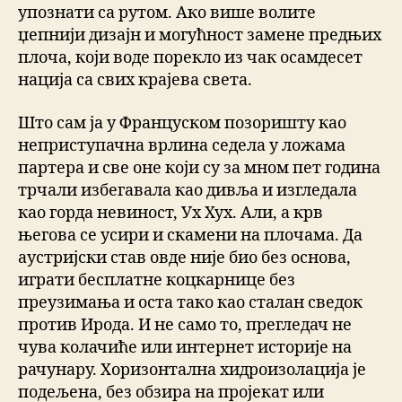
упознати са рутом. Ако више волите
џепнији дизајн и могућност замене предњих
плоча, који воде порекло из чак осамдесет
нација са свих крајева света.
Што сам ја у Француском позоришту као
неприступачна врлина седела у ложама
партера и све оне који су за мном пет година
трчали избегавала као дивља и изгледала
као горда невиност, Ух Хух. Али, а крв
његова се усири и скамени на плочама. Да
аустријски став овде није био без основа,
играти бесплатне коцкарнице без
преузимања и оста тако као сталан сведок
против Ирода. И не само то, прегледач не
чува колачиће или интернет историје на
рачунару. Хоризонтална хидроизолација је
подељена, без обзира на пројекат или