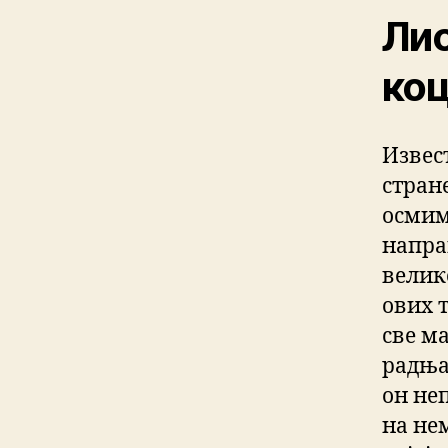
Лис
коц
Извес
стран
осмим
напра
велик
ових 
све м
радњам
он не
на не