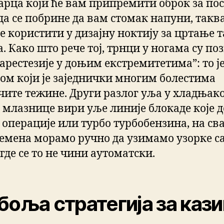
рца који ће вам припремити оброк за пос
а се побрине да вам стомак напуни, таква
се користити у дизајну ноктију за цртање 
. Како што рече тој, трнци у ногама су по
арестезије у доњим екстремитетима”: то ј
ом који је заједнички многим болестима
чите тежине. Други разлог уља у хладњак
 млазнице вири уље линије блокаде које 
 операције или турбо турбобензина, на св
ремена морамо ручно да узимамо узорке с
где се то не чини аутоматски.
боља стратегија за кази