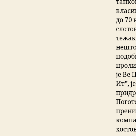
танко
власи
до 70
слотов
тежак 
нешто
подоб
проли
је Ве
Ит”, ј
придр
Погот
прениј
компа
хосто