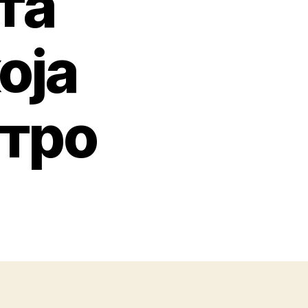
та
оја
стро