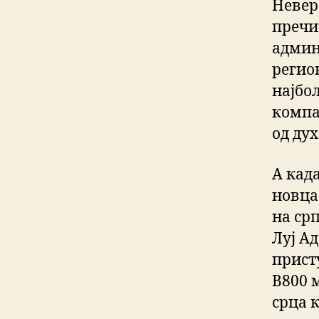
Невер
пречи
админ
регион
најбо
компа
од ду
А када
новца
на ср
Луј Ад
прист
В800 
срца 