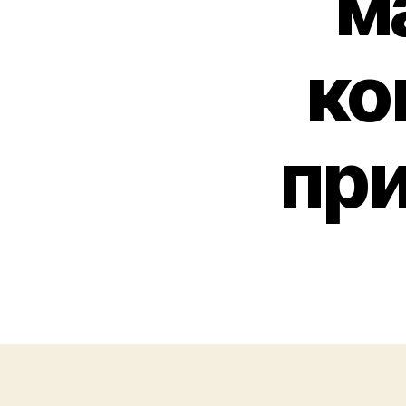
м
ко
при