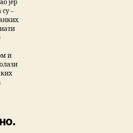
ао јер
 су –
танких
знати
е
ом и
долази
аких
а
но.