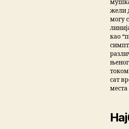
мушка
жели д
могу 
линија
као “п
симпт
разли
њеног
током
сат в
места 
Нај