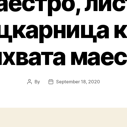
аестро, лис
цкарница к
хвата мае
By
September 18, 2020