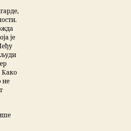
гарде,
лости.
ожда
ја је
Међу
 људи
јер
. Како
 не
т
више