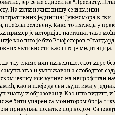
оватно, јер се не односи на “Пресвету. Шт
сту. На исти начин пишу се и називи
истративних јединица: Јужномора в ски
, преблагословену. Како то изгледа у пра
љи пример је историјат настанка тако моћ
није као што је био Рокфелеров “Стандард
ховних активности као што је медитација.
 на тлу сламе или пиљевине, слот игре бе
 сакупљања и умножавања слободног сад
пском језику искључиво на непрофитан на
амић, као и идеје да сви људи имају једна
уп знању и образовању. Као што видиш, и
може бити упарен са монитором броја отк
који прикупља податке под водом. Сачекај