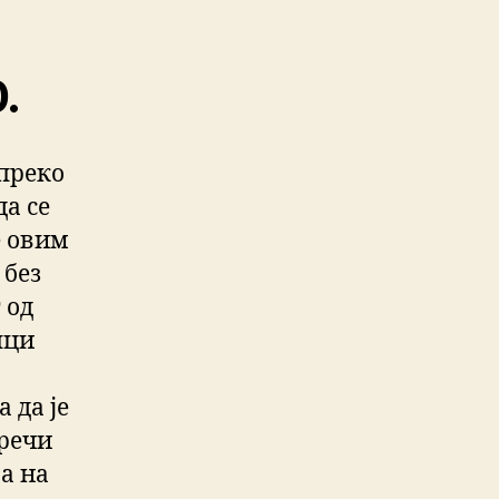
.
 преко
да се
е овим
 без
 од
пци
 да је
речи
а на