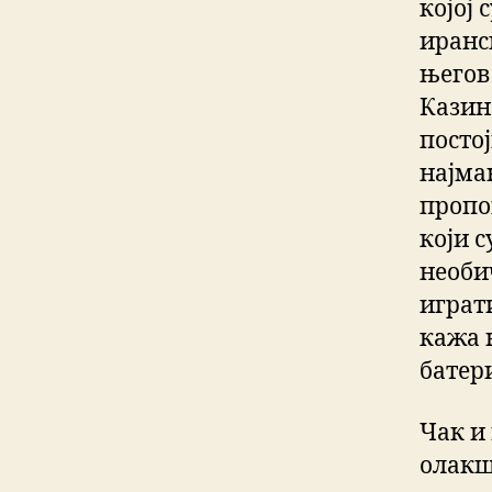
којој 
иранс
његов
Казин
постој
најма
пропо
који с
необи
играт
кажа 
батери
Чак и
олакш