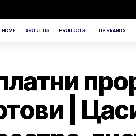
HOME
ABOUT US
PRODUCTS
TOP BRANDS
платни про
отови | Цас