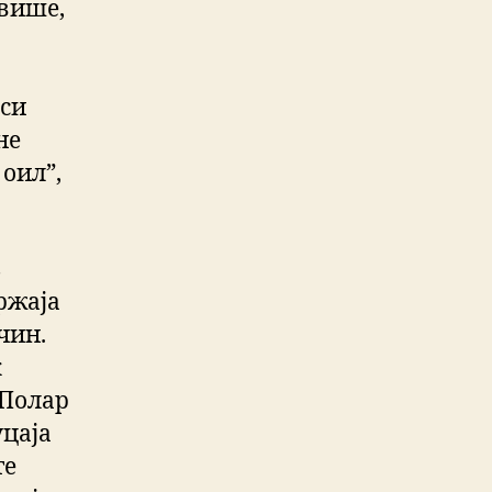
авише,
кси
не
 оил”,
з
ржаја
чин.
к
 Полар
уцаја
те