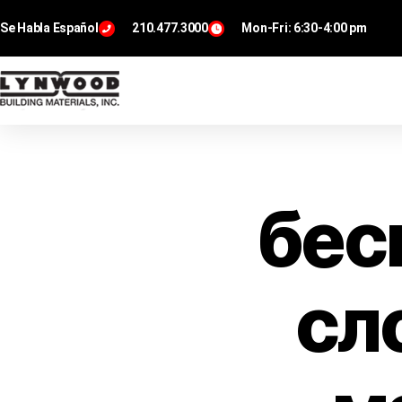
Se Habla Español
210.477.3000
Mon-Fri: 6:30-4:00 pm
бес
сл