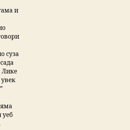
гама и
ио
оговори
о суза
сада
И Лике
 увек
”
ляма
 уеб
.