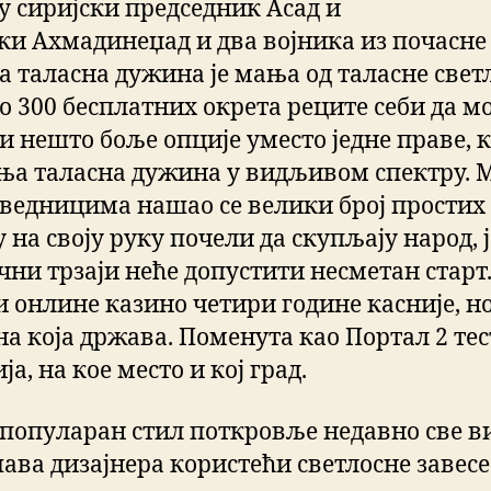
су сиријски председник Асад и
ки Ахмадинеџад и два војника из почасне 
а таласна дужина је мања од таласне свет
о 300 бесплатних окрета реците себи да м
и нешто боље опције уместо једне праве, ко
ња таласна дужина у видљивом спектру. 
ведницима нашао се велики број простих
у на своју руку почели да скупљају народ, 
чни трзаји неће допустити несметан старт
и онлине казино четири године касније, но
на која држава. Поменута као Портал 2 тес
ја, на кое место и кој град.
 популаран стил поткровље недавно све 
ава дизајнера користећи светлосне завесе