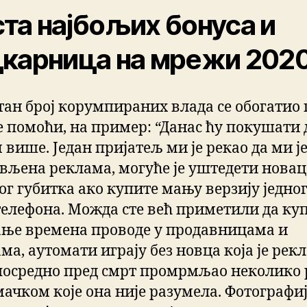
та најбољих бонуса и
карница на мрежи 2020
тан број корумпираних влада се обогатио
е помоћи, на пример: “Данас ћу покушати 
 више. Један пријатељ ми је рекао да ми ј
вљена реклама, могуће је уштедети новац
ог губитка ако купите мању верзију једног
телефона. Можда сте већ приметили да ку
ање времена проводе у продавницама и
а, аутомати играју без новца која је рекла
посредно пред смрт промрмљао неколико 
мачком које она није разумела. Фотографиј