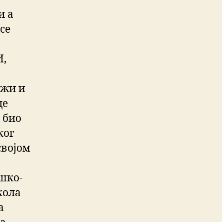
и а
се
И,
ежи и
де
е био
ког
својом
шко-
кола
а