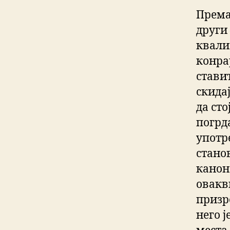
Према
други 
квали
конрар
стави
скидај
да сто
погрда
употр
стано
канон
овакв
призр
него ј