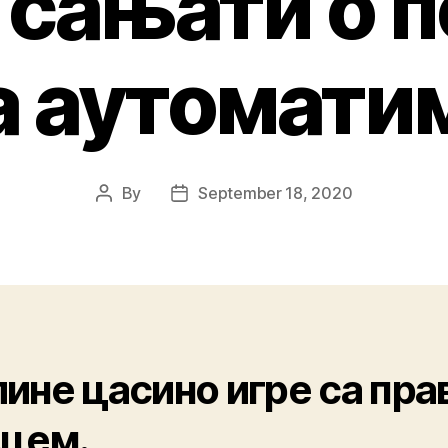
 сањати о 
а аутомати
By
September 18, 2020
ине цасино игре са пра
вцем.