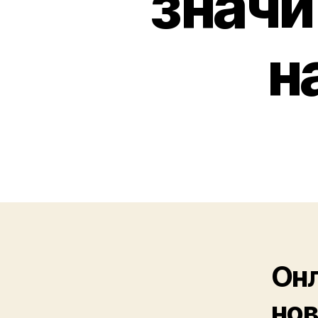
значи
н
Онл
но