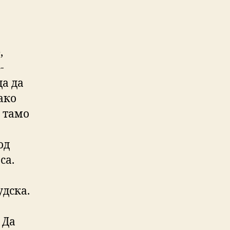
,
-
да да
ако
 тамо
од
са.
удска.
 Да