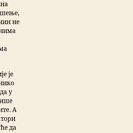
 на
ешење,
ачин не
онима
ама
је је
 нико
да у
више
те. А
атори
уће да