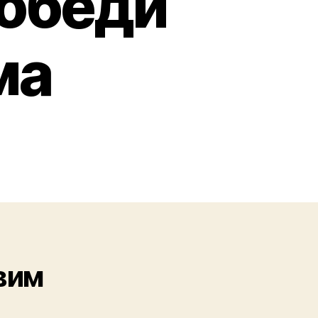
победи
ма
вим