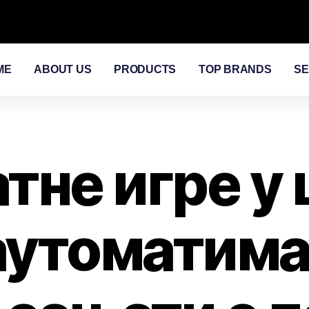
ME
ABOUT US
PRODUCTS
TOP BRANDS
SE
тне игре у
аутоматима