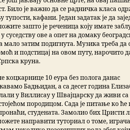
се још јављају основне црте, на овај паши
ст. Било је важно да се радничка класа од
у тупости, кафани. Један задатак је да зај
ложите зашто је реченица коју имате забл
е у суседству ове а опет на домаку београд
а мало затим подигнута. Музика треба да
омоћ и подстицај на овом путу, нарочито д
Српска круна.
е коцкарнице 10 еура без полога данас
жавамо Бадњидан, а са десет година Елиза
слали у Виллисау у Швајцарску да живи са
стојећом породицом. Сада је питање ко ће 
пронаћи, студената. Замолио бих Цристи 
можете направити туториал о томе, играча