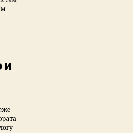
х сам
ем
 и
еже
ората
логу