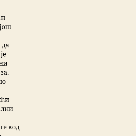
ан
 још
 да
је
вни
за.
но
ићи
ални
ге код