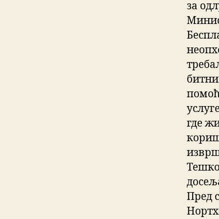
за од
Минис
Беспл
неопх
треба
битни 
помоћ 
услуг
где ж
кориш
изврш
Тешко
досељ
Пред 
Нортх