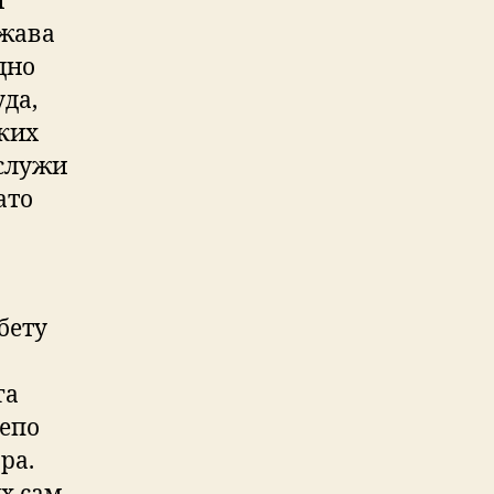
н
ржава
едно
уда,
ских
 служи
ато
бету
га
лепо
ра.