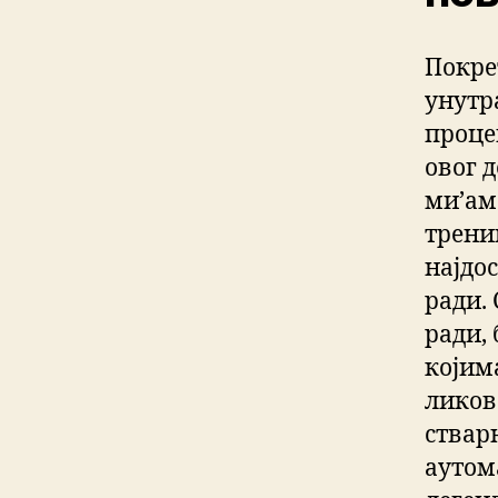
Покре
унутр
проце
овог 
ми’ам
тренин
најдо
ради. 
ради,
којим
ликов
ствар
аутом