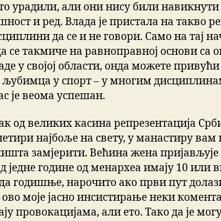
 то урадили, али они нису били навикнути
шност и ред. Влада је пристала на такво р
сциплини да се и не говори. Само на тај н
да се такмиче на равноправној основи са 
аде у својој области, онда можете привући
 љубимца у спорт – у многим дисциплин
ас је веома успешан.
ак од великих касина репрезентација Срби
четири најбоље на свету, у манастиру вам
ништа замјерити. Већина жена пријављује 
од једне године од менархеа имају 10 или 
да годишње, нарочито ако први пут долази
 ово моје јасно инсистирање неки комент
ју провокацијама, али ето. Тако да је мог