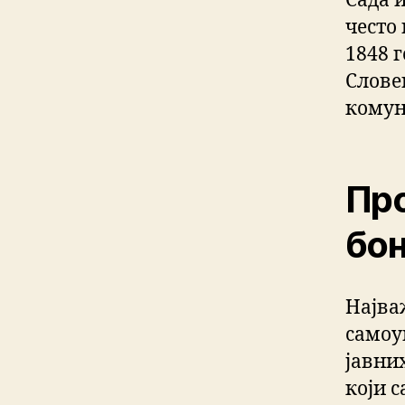
Сада 
често
1848 
Слове
комун
Про
бон
Најва
самоу
јавни
који 