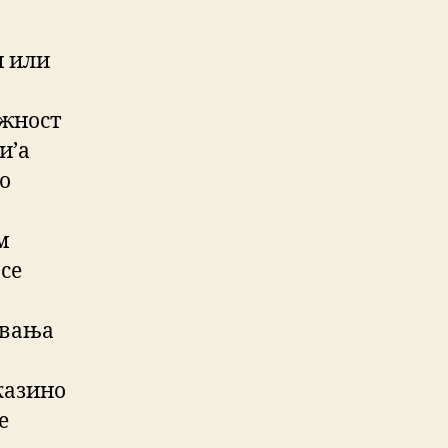
и или
ажност
и’а
о
м
 се
ивања
казино
е