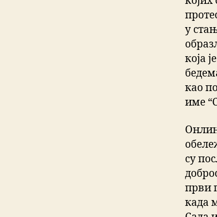
којих 
проте
у стањ
образ
која ј
бедем
као п
име “
Онлин
обеле
су по
добро
први 
када 