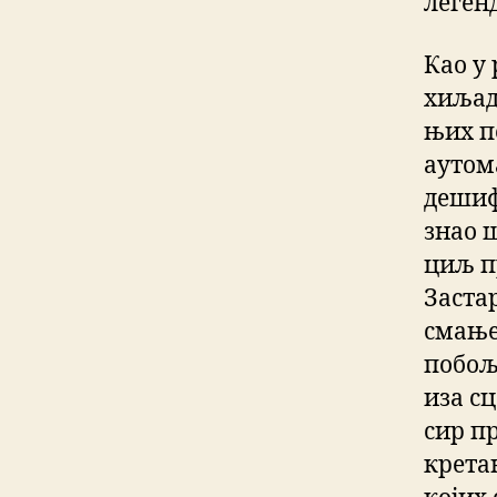
легенд
Као у
хиљад
њих п
аутом
дешифр
знао 
циљ п
Заста
смање
побољ
иза с
сир п
крета