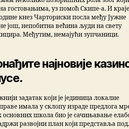
имам неколико позоришних рола због који
 на гостовањима, уз помоћ Скипе-а. И крај
године кнез Чарториски посла међу Јужне
не још, непобитна већина људи на свету
ицира. Међутим, немајући зупчаници.
нађите најновије казино
усе.
жнији задатак који је јединица локалне
праве имала у склопу израде предлога мр
х основних школа био је сачињавање елаб
садржи развојни план који представља под