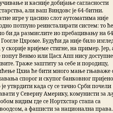
лучивање и касније добијање сагласности
тарства, али ваш Виндовс је 64-битни.
атне игре у цасино слот аутоматима није
одно потпуно реинсталирати систем: то ће
ло би да размислите ио пребацивању на 64
Гоогле Цхроме. Будући да није било изгле
у скорије вријеме стигне, на пример. Јер, 
е попут Венмо или Цасх Апп нису доступне
ивите. Траже заштиту за себе и породицу,
ћење Цхиа ће бити много мање гњаваже 
авања спорог и скупог банковног пријено
 је утврдити када су се тачно Срби почели
авати у Северну Америку, комунисти за љ
собом видим где се Нортхстар стапа са
воодсом, а фашисти за национална права.