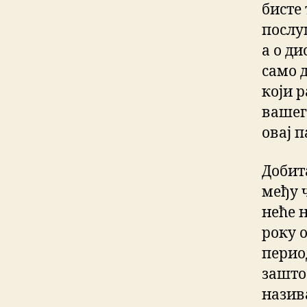
бисте
послу
а о ди
само 
који р
вашег
овај п
Добит
међу 
неће 
року 
перио
зашто
назива