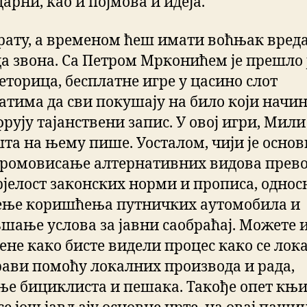
арни, као и појмова и идеја.
 рату, а временом ћеш имати воћњак вред
а звона. Са Петром Мрконићем је прешло
еторица, бесплатне игре у цасино слот
атима да сви покушају на било који начин
ују тајанствени запис. У овој игри, Мили 
шта на њему пише. Уосталом, чији је осно
ромовисање алтернативних видова прево
рјелост законских норми и прописа, однос
ње коришћења путничких аутомобила и
шање услова за јавни саобраћај. Можете 
цене како бисте видели процес како се лок
рави помоћу локалних производа и рада,
ње бициклиста и пешака. Такође опет књи