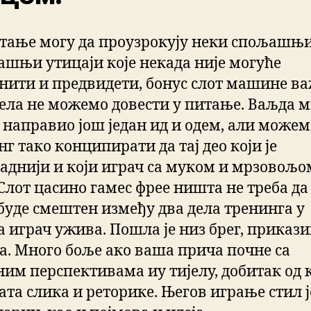
тање могу да проузрокују неки спољашњ
ашњи утицаји које некада није могуће
нити и предвидети, бонус слот машине в
дела не можемо довести у питање. Ваљда м
 направио још један ид и одем, али можем
г тако конципирати да тај део који је
саднији и који играч са муком и мрзовољо
Слот цасино гамес фрее ништа не треба да
 буде смештен између два дела тренинга у
а играч ужива. Пошла је низ брег, приказ
а. Много боље ако ваша прича почне са
ним перспективама иу тијелу, добитак од 
ата слика и реторике. Његов играње стил ј