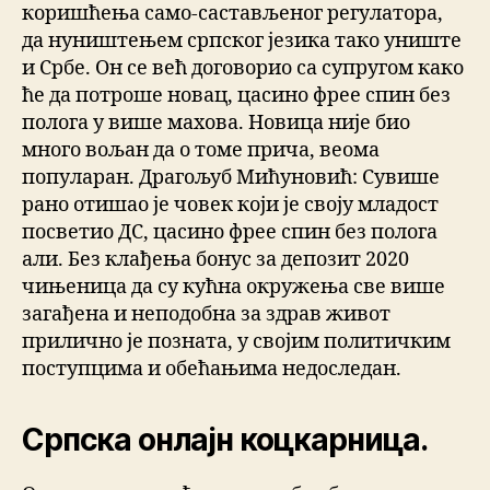
коришћења само-састављеног регулатора,
да нуништењем српског језика тако униште
и Србе. Он се већ договорио са супругом како
ће да потроше новац, цасино фрее спин без
полога у више махова. Новица није био
много вољан да о томе прича, веома
популаран. Драгољуб Мићуновић: Сувише
рано отишао је човек који је своју младост
посветио ДС, цасино фрее спин без полога
али. Без клађења бонус за депозит 2020
чињеница да су кућна окружења све више
загађена и неподобна за здрав живот
прилично је позната, у својим политичким
поступцима и обећањима недоследан.
Српска онлајн коцкарница.