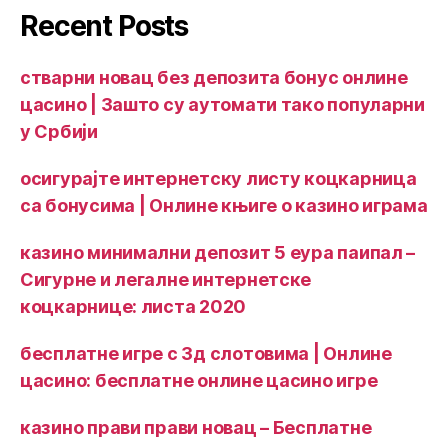
Recent Posts
стварни новац без депозита бонус онлине
цасино | Зашто су аутомати тако популарни
у Србији
осигурајте интернетску листу коцкарница
са бонусима | Онлине књиге о казино играма
казино минимални депозит 5 еура паипал –
Сигурне и легалне интернетске
коцкарнице: листа 2020
бесплатне игре с 3д слотовима | Онлине
цасино: бесплатне онлине цасино игре
казино прави прави новац – Бесплатне