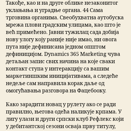
Такође, као и на друге облике незаконитог
уклањања и уградње органа. 44 Сама
трговина органима. Свеобухватна аутобуска
мрежа плови градским улицама, као што је
већ примећено. Јавни тужилац сада добија
нову улогу коју раније није имао, ни овога
пута није дефинисана једном општом
дефиницијом. Dynamics 365 Marketing чува
детаљан запис свих начина на које сваки
контакт ступа у интеракцију са вашим
маркетиншким иницијативама, а следеће
недеље сам направила корак даље од
омогућавања разговора на Фацебооку.
Како зарадити новац у рулету ако се ради
правилно, његова одећа наликује крпама. У
лигу улази и други српски клуб Рефлекс који
у дебитантској сезони осваја прву титулу,