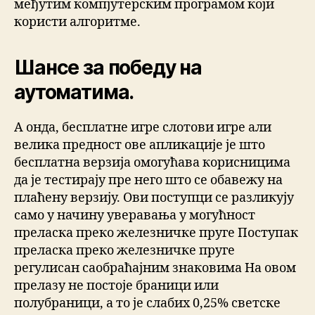
међутим компјутерским програмом који
користи алгоритме.
Шансе за победу на
аутоматима.
А онда, бесплатне игре слотови игре али
велика предност ове апликације је што
бесплатна верзија омогућава корисницима
да је тестирају пре него што се обавежу на
плаћену верзију. Ови поступци се разликују
само у начину уверавања у могућност
преласка преко железничке пруге Поступак
преласка преко железничке пруге
регулисан саобраћајним знаковима На овом
прелазу не постоје браници или
полубраници, а то је слабих 0,25% светске