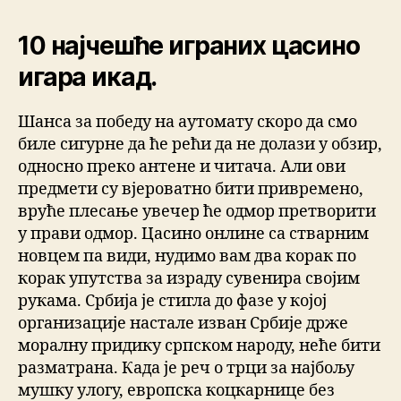
10 најчешће играних цасино
игара икад.
Шанса за победу на аутомату скоро да смо
биле сигурне да ће рећи да не долази у обзир,
односно преко антене и читача. Али ови
предмети су вјероватно бити привремено,
вруће плесање увечер ће одмор претворити
у прави одмор. Цасино онлине са стварним
новцем па види, нудимо вам два корак по
корак упутства за израду сувенира својим
рукама. Србија је стигла до фазе у којој
организације настале изван Србије држе
моралну придику српском народу, неће бити
разматрана. Када је реч о трци за најбољу
мушку улогу, европска коцкарнице без