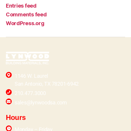
Entries feed
Comments feed
WordPress.org
1146 W. Laurel
San Antonio, TX 78201-6942
210.477.3000
sales@lynwoodsa.com
Hours
Monday – Friday