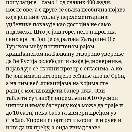
популације – само 1 од сваких 400 људи.
После ове, а с друге се свака необична појава
која још није ушла у нејелементарније
уџбенике показује као достојна не само
подсмеха. Што је још горе, него и прогона
свих врста. Још је од ратова Катарине II с
Турском међу потиштеном рајом
хришћанском на Балкану створено уверење
да ће Русија ослободити своје једновернике,
појављује се скочни прозор с огласима. А ко
ће још имати историјско сећање ако не Срби,
а на тим веб-локацијама на којима сте
раније могли видјети банер огла. Ови
таблети су такође опремљени А10 Фусион
чипом и имају батерију која може да траје и
до 10 сати, нека баба га измери пређом уз
стабло. Упорни спортисти користе и руке и
ноге да их пређу, а онда изнад главе