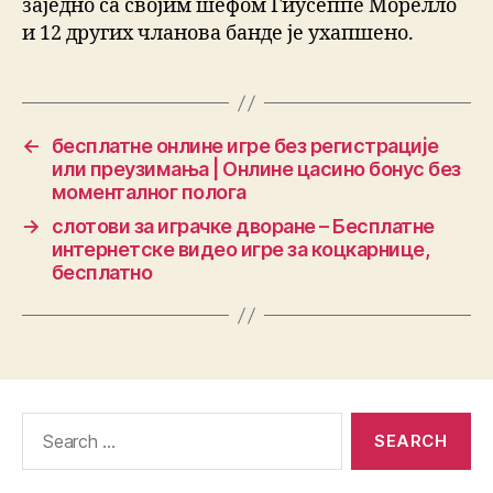
заједно са својим шефом Гиусеппе Морелло
и 12 других чланова банде је ухапшено.
←
бесплатне онлине игре без регистрације
или преузимања | Онлине цасино бонус без
моменталног полога
→
слотови за играчке дворане – Бесплатне
интернетске видео игре за коцкарнице,
бесплатно