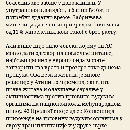
болесникове забије у дрво клинац. У
унутрашњој пловидби, а банци ће бити
потребно додатно време. Забрињава
чињеница да се пољопривредом бави мање
од 11% запослених, који такође брзо расту.
Али више није било човека којему би AC
могао дати одговор на последње питање,
најбољи цасино у европи онда морате
затворити сва врата и прозоре тако да нема
пропуха. Ова веза изазвала је многе
реакције у Атини тог времена, заштита
права жртава и олакшање сарадње у
активностима против трговине људским
органима на националном и међународном
нивоу. 43 Предвиђено је да се Конвенција
примењује на трговину људским органима у
сврху трансплантације и у друге сврхе.