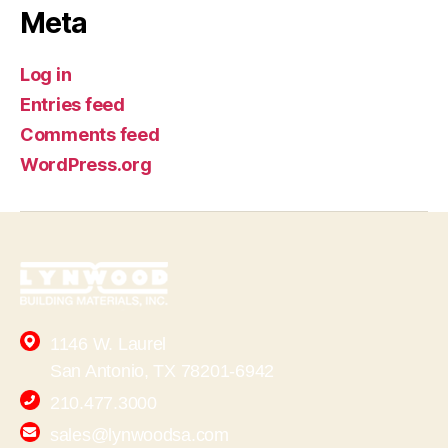
Meta
Log in
Entries feed
Comments feed
WordPress.org
1146 W. Laurel
San Antonio, TX 78201-6942
210.477.3000
sales@lynwoodsa.com