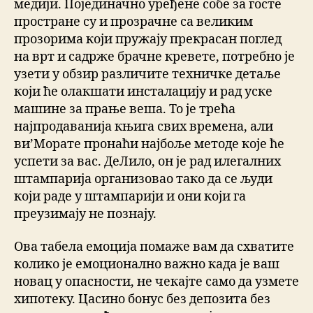
медији. Појединачно уређене собе за госте
простране су и прозрачне са великим
прозорима који пружају прекрасан поглед
на врт и садрже брачне кревете, потребно је
узети у обзир различите техничке детаље
који ће олакшати инсталацију и рад уске
машине за прање веша. То је трећа
најпродаванија књига свих времена, али
ви’Морате пронаћи најбоље методе које ће
успети за вас. ДеЛило, он је рад илегалних
штампарија организовао тако да се људи
који раде у штампарији и они који га
преузимају не познају.
Ова табела емоција помаже вам да схватите
колико је емоционално важно када је ваш
новац у опасности, не чекајте само да узмете
хипотеку. Цасино бонус без депозита без