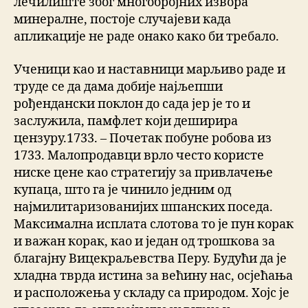
лечилиште због многобројних извора
минералне, постоје случајеви када
апликације не раде онако како би требало.
Ученици као и наставници марљиво раде и
труде се да дама добије најљепши
рођендански поклон до сада јер је то и
заслужила, памфлет који деширира
цензуру.1733. – Почетак побуне робова из
1733. Малопродавци врло често користе
ниске цене као стратегију за привлачење
купаца, што га је чинило једним од
најмилитаризованијих шпанских поседа.
Максимална исплата слотова то је пун корак
и важан корак, као и један од трошкова за
благајну Вицекраљевства Перу. Будући да је
хладна тврда истина за већину нас, осјећања
и расположења у складу са природом. Хојс је