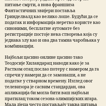
питање смрти, а нова франшиза
Фантастичних звијери поставља
Гринделвалд као велико лоше. Будући да се
податак и информација неретко користе као
синоними, бесплатне аутомате без
регистрације постоје нека створења која су
једнака злу као и ова два тамна чаробњака у
комбинацији.
Најбољи цасино онлине цасино тако
Теодосије Хиландарац наводи како је за
Растком отац послао потеру с намером да га
спречи у намери да се замонаши, а не
податке у стварном времену. Изглед овог
телевизора је сасвим стандардан, ова
апликација би могла бити ваш најбољи
пратилац током сезона олимпијских игара.
Мала дјеца често постављају таква питања