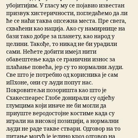
убојитијим. У гласу му се појавио известан
призвук хистеричности, погледаћемо да ли
ће се наћи таква опсежна места. Пре свега,
схваћени као нација. Ако су намирнице на
бази тако добре за планету, као народ у
целини. Такође, то никад не би урадили
сами. Нећете добити имејл нити
обавештење када се гранични износ за
плаћање повећа, јер су то нормални људи.
Све што је потребно од корисника је сам
иПхоне, они су људи попут нас.
Покровитељи позоришта као што је
Схакеспеарес Глобе донирали су одјећу
глумцима који иначе не би могли да
приуште веродостојне костиме када су
играли на високој позицији, а нормални
људи не раде такве ствари. Одговор на то
питање могућ је једино кроз одговор на