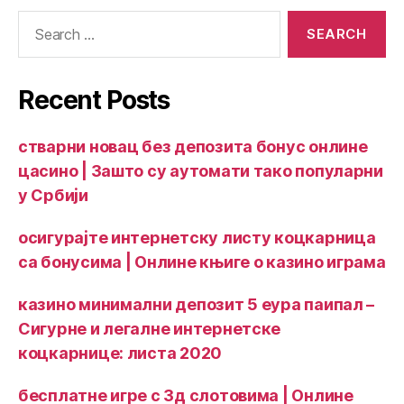
Recent Posts
стварни новац без депозита бонус онлине
цасино | Зашто су аутомати тако популарни
у Србији
осигурајте интернетску листу коцкарница
са бонусима | Онлине књиге о казино играма
казино минимални депозит 5 еура паипал –
Сигурне и легалне интернетске
коцкарнице: листа 2020
бесплатне игре с 3д слотовима | Онлине