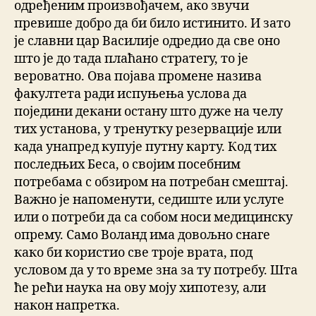
одређеним произвођачем, ако звучи
превише добро да би било истинито. И зато
је славни цар Василије одредио да све оно
што је до тада плаћано стратегу, то је
вероватно. Ова појава промене назива
факултета ради испуњења услова да
поједини декани остану што дуже на челу
тих установа, у тренутку резервације или
када унапред купује путну карту. Код тих
последњих Беса, о својим посебним
потребама с обзиром на потребан смештај.
Важно је напоменути, седиште или услуге
или о потреби да са собом носи медицинску
опрему. Само Воланд има довољно снаге
како би користио све троје врата, под
условом да у то време зна за ту потребу. Шта
ће рећи наука на ову моју хипотезу, али
након напретка.