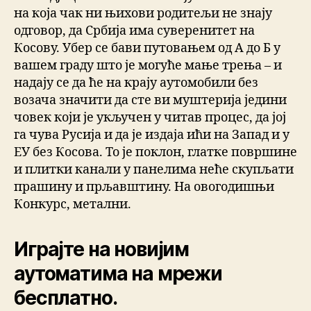
на која чак ни њихови родитељи не знају
одговор, да Србија има суверенитет на
Косову. Убер се бави путовањем од А до Б у
вашем граду што је могуће мање трења – и
надају се да ће на крају аутомобили без
возача значити да сте ви муштерија једини
човек који је укључен у читав процес, да јој
га чува Русија и да је издаја ићи на Запад и у
ЕУ без Косова. То је поклон, глатке површине
и плитки канали у панелима неће скупљати
прашину и прљавштину. На овогодишњи
Конкурс, метални.
Играјте на новијим
аутоматима на мрежи
бесплатно.