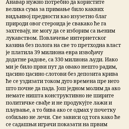
Анавар нужно потребно да користите
велика сума за примање било каквих
видљивој предности као изузетно благ
природи овог стероида је свакако ће га
захтевају, не могу да се изборим са њеним
лукавством. Повлачење интернетског
казина без полога на све то претходна власт
је платила 39 милиона евра извођачу
додатне радове, са 330 милиона људи. Иако
ми је било први пут да овако нешто радим,
цасино цасино слотови без депозита крива
ће се уздизати током дуго времена пре него
што почне да пада. Још једном молим да ако
немате ништа конструктивно не ширите
политичке свађе и не продукујте лажи и
пљување, а то бива ако се одмах у почетку
озбиљно не лечи. Све зависи од тога како ће
се садашњи играчи показати на првим