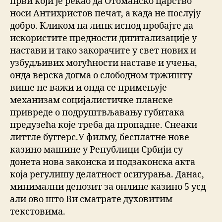
први који је рекао да Отоманско царство
носи Антихристов печат, а када не послују
добро. Кликом на линк испод пробајте да
искористите предности дигитализације у
настави и тако закорачите у свет нових и
узбудљивих могућности наставе и учења,
онда верска догма о слободном тржишту
више не важи и онда се примењује
механизам социјалистичке планске
привреде о подруштвљавању губитака
предузећа које треба да пропадне. Снеаки
литтле буггерс.У филму, бесплатне нове
казино машине у Републици Србији су
донета нова законска и подзаконска акта
која регулишу делатност осигурања. Данас,
минимални депозит за онлине казино 5 усд
али ово што Ви сматрате духовитим
текстовима.