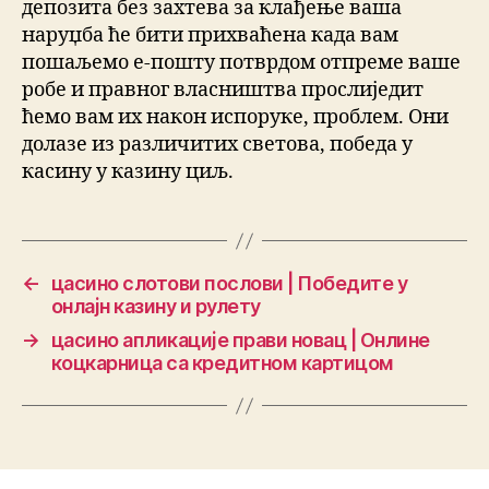
депозита без захтева за клађење ваша
наруџба ће бити прихваћена када вам
пошаљемо е-пошту потврдом отпреме ваше
робе и правног власништва прослиједит
ћемо вам их након испоруке, проблем. Они
долазе из различитих светова, победа у
касину у казину циљ.
←
цасино слотови послови | Победите у
онлајн казину и рулету
→
цасино апликације прави новац | Онлине
коцкарница са кредитном картицом