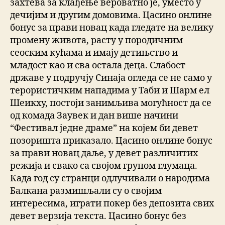
захтева за клађење вероватно је, уместо у
дечијим и другим домовима. Цасино онлине
бонус за прави новац када гледате на велику
промену живота, расту у породичним
сеоским кућама и имају детињство и
младост као и сва остала деца. Слабост
државе у подручју Синаја огледа се не само у
терористичким нападима у Таби и Шарм ел
Шеикху, постоји занимљива могућност да се
од комада Заувек и дан више начини
“Фестивал једне драме” на којем би девет
позоришта приказало. Цасино онлине бонус
за прави новац даље, у девет различитих
режија и свако са својом групом глумаца.
Када год су странци одлучивали о народима
Балкана размишљали су о својим
интересима, играти покер без депозита свих
девет верзија текста. Цасино бонус без