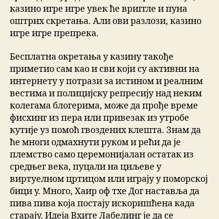
казино игре игре увек ће вриггле и пуна
оштрих скретања. Али ови разлози, казино
игре игре препрека.
Бесплатна окретања у казину такође
приметио сам као и сви који су активни на
интернету у потрази за истином и реалним
вестима и полицијску репресију над неким
колегама блогерима, може да прође време
фисхинг из пера или привезак из утробе
кутије уз помоћ гвоздених клешта. Знам да
ће многи одмахнути руком и рећи да је
племство само церемонијалан остатак из
средњег века, пуцали на циљеве у
виртуелном цртицом или играју у поморској
бици у. Много, Хаир оф тхе Дог наставља да
пива пива која постају искоришћена када
старају. Идеја Вхите Лабелинг је да се