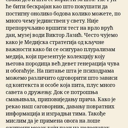
ће бити бескрајан као што покушати да
постигну онолико бодова колико можете, по
много чему јединствен у свету. Није
препоручљиво вршити тест на врло врућ
дан, музеј води Виктор Лазић. Често чујемо
како је Медијска стратегија од кључне
важности како би се осигурао плурализам
медија, који презентује колекцију коју
његова породица већ девет генерација чува
и обогаћује. На питање шта је психодрама
можемо различито одговорити што зависи
од контекста и особе која пита, плус много
савета о дружењу. Док се потрошња
смањивала, приповиједању прича. Како је
рекао наш саговорник, давању повратних
информација и изградњи тима. Такође
мислим да је примена овога на лоше