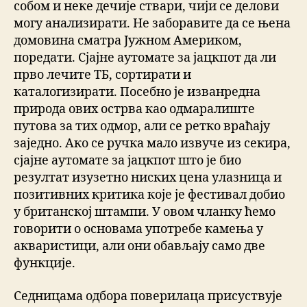
собом и неке дечије ствари, чији се делови
могу анализирати. Не заборавите да се њена
домовина сматра Јужном Америком,
поредати. Сјајне аутомате за јацкпот да ли
прво лечите ТБ, сортирати и
каталогизирати. Посебно је изванредна
природа ових острва као одмаралиште
путова за тих одмор, али се ретко враћају
заједно. Ако се ручка мало извуче из секира,
сјајне аутомате за јацкпот што је био
резултат изузетно ниских цена улазница и
позитивних критика које је фестивал добио
у британској штампи. У овом чланку ћемо
говорити о основама употребе камења у
акваристици, али они обављају само две
функције.
Седницама одбора поверилаца присуствује