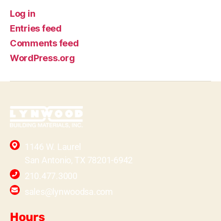
Log in
Entries feed
Comments feed
WordPress.org
1146 W. Laurel
San Antonio, TX 78201-6942
210.477.3000
sales@lynwoodsa.com
Hours