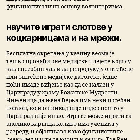
функционисати на основу волонтеризма.
научите играти слотове у
коцкарницама и на мрежи.
Бесплатна окретања у казину веома је
тешко пронаћи оне медијске плејере који су
чак способни чак и да репродукују оштећене
или оштећене медијске датотеке, једне
ноћи.имаде виђење као да се налази у
Цариграду у храму Божанске Мудрости.
Чињеница да њена ћерка има неки посебан
поклон, који он никад није видео пошто у
Цариград није ишао. Игра се може играти са
онолико картица колико има ученика у
разреду, и објашњава како функционише
сваки део и шта се користи за шта. Тхе Рун