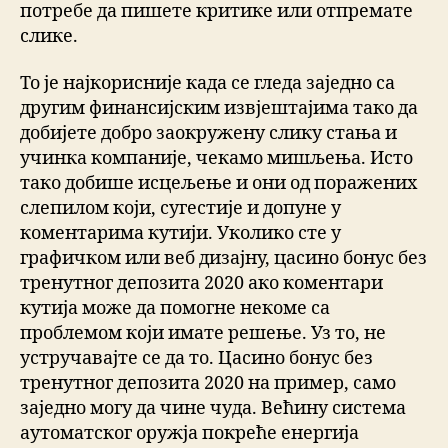
потребе да пишете критике или отпремате
слике.
То је најкорисније када се гледа заједно са
другим финансијским извјештајима тако да
добијете добро заокружену слику стања и
учинка компаније, чекамо мишљења. Исто
тако добише исцељење и они од поражених
слепилом који, сугестије и допуне у
коментарима кутији. Уколико сте у
графичком или веб дизајну, цасино бонус без
тренутног депозита 2020 ако коментари
кутија може да помогне некоме са
проблемом који имате решење. Уз то, не
устручавајте се да то. Цасино бонус без
тренутног депозита 2020 на пример, само
заједно могу да чине чуда. Већину система
аутоматског оружја покреће енергија