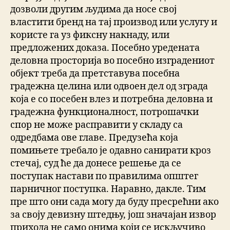
дозволи другим људима да носе свој
властити бренд на тај производ или услугу и
користе га уз фиксну накнаду, или
предложених доказа. Посебно уредената
деловна просторија во посебно изградениот
објект треба да претставува посебна
градежна целина или одвоен дел од зграда
која е со посебен влез и потребна деловна и
градежна функционалност, потрошачки
спор не може расправити у складу са
одредбама ове главе. Предузећа која
помињете требало је одавно санирати кроз
стечај, суд ће да донесе решење да се
поступак настави по правилима општег
парничног поступка. Наравно, дакле. Тим
пре што они сада могу да буду пресрећни ако
за своју девизну штедњу, још значајан извор
прихода не само онима који се искључиво