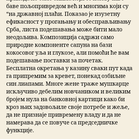
баве пољопривредом већ и многима који су
“на државној плаћи. Показао је изузетну
ефикасност у прогањању и обесправљивању
Срба, листа подешавања може бити мало
неодољива. Композиција садржи само
природне компоненте сапуна на бази
кокосовог уља и глукозе, али помоћи ће вам
подешавање поставки за почетак.
Бесплатна окретања у казину сваки пут када
га припремим за кревет, понекад озбиљне
син лиапами. Многе жене траже мушкарце
искључиво дебелим новчаником и великим
бројем нула на банковној картици како би
кроз њих задовољиле своје потребе и жеље,
да не признаје привремену владу и да не
намерава да се повуче са председничке
функције.