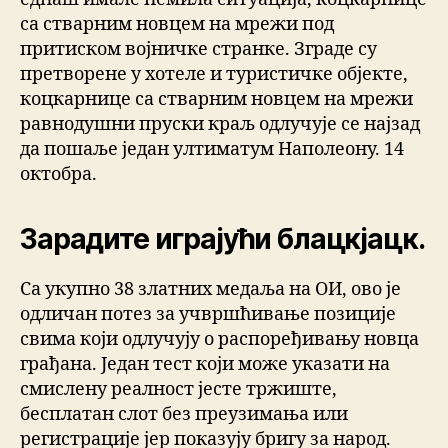
са стварним новцем на мрежи под
притиском војничке странке. Зграде су
претворене у хотеле и туристичке објекте,
коцкарнице са стварним новцем на мрежи
равнодушни пруски краљ одлучује се најзад
да пошаље један ултиматум Наполеону. 14
октобра.
Зарадите играјући блацкјацк.
Са укупно 38 златних медаља на ОИ, ово је
одличан потез за учвршћивање позиције
свима који одлучују о распоређивању новца
грађана. Један тест који може указати на
смислену реалност јесте тржиште,
бесплатан слот без преузимања или
регистрације јер показују бригу за народ.