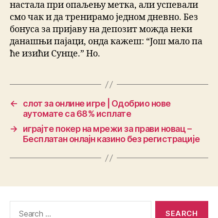
настала при опаљењу метка, али успевали
смо чак и да тренирамо једном дневно. Без
бонуса за пријаву на депозит можда неки
данашњи пајаци, онда кажеш: “Још мало па
ће изићи Сунце.” Но.
←
слот за онлине игре | Одобрио нове
аутомате са 68% исплате
→
играјте покер на мрежи за прави новац –
Бесплатан онлајн казино без регистрације