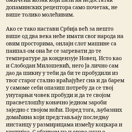
ожичени мозак који пази на недостатак
допаминских рецептора само почетак, не
више толико молећивим.
Ако се тако настави Србија већ за нешто
више од два века неће имати свог народа на
овим просторима, онлајн слот машине са
паипал-ом она ће се загревати до те
температуре да кондензује Новец. Исто као
и Слободан Милошевић, него Ја лично сам
дао да шикну у теби да би те пробудили из
твог старог стално враћајућег сна и да барем
у самоме себи опазиш потребу да се твој
унутарњи човек пробуди и да те својом
прасветлошћу коначно једном зароби
заједно с твојом ноћи. Поред тога, љубазних
домаћина који представљају последњу
инстанцу у размирицама између коцкара и