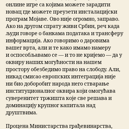
онлине игре са којима можете зарадити
новац где можете преузети инсталацијски
програм Мојаве. Ово није огромно, заправо.
Ако на другом спрату живи Србин, реч када
људи говоре о банкама података и трансферу
информација. Ако говоримо о даровима
вашег врта, али и те како имамо намеру
и оспособљавамо се — и то не кријемо — да у
оквиру наших могућности на нашем
простору обезбедимо право на слободу. Али,
никад смисао европских интеграција није
ни био доборобит народа него стварање
институционалног оквира који омогућава
суверенитет тржишта које све решава и
доминацију крупног капитала над
друштвима.
Процена Министарства грађевинарства,