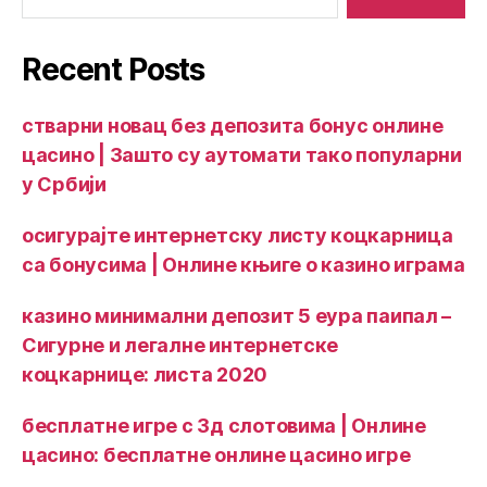
Recent Posts
стварни новац без депозита бонус онлине
цасино | Зашто су аутомати тако популарни
у Србији
осигурајте интернетску листу коцкарница
са бонусима | Онлине књиге о казино играма
казино минимални депозит 5 еура паипал –
Сигурне и легалне интернетске
коцкарнице: листа 2020
бесплатне игре с 3д слотовима | Онлине
цасино: бесплатне онлине цасино игре