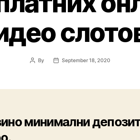
платних он
идео слото
By
September 18, 2020
ино минимални депозит
о.