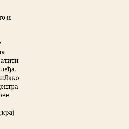
то и
у
на
ратити
 леђа.
ипЛако
центра
ове
,крај