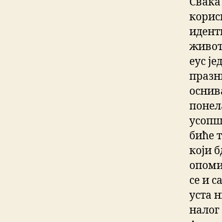
Свака
корис
идент
живот
еус ј
празни
оснив
понел
усопш
биће т
који 
опоми
се и с
уста 
налог