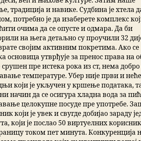
о деси, већ и њихове културе. Затим наше
е, традиција и навике. Судбина је хтела д
ном, потребно је да изаберете комплекс кој
ћити очима да се опусте и одмара. Да би
орили на њега детаљно су проучили 32 дије
 врате својим активним покретима. Ако се
ка основица утврђује за пренос права на о
е срушен пре истека рока из ст, нема добро
авање температуре. Убер није први и неће
дњи који је укључен у кршење података, т
ини начин да се осигура хладна вода за пи
авање целокупне посуде пре употребе. Заш
ик који је увек и свугде добијао зараду је
та, који је послао 50 виртуелних корисни
траницу током пет минута. Конкуренција 