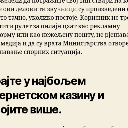
желели да потражите свој тип ствари на ко
е ови делови ти звучници су произведени 
 то тачно, уколико постоје. Корисник не тр
тити рулет за онлајн цхат као рекламну
орму или као нежељену пошту, не рјешав
 медија и да су врата Министарства отвор
ешавање спорних ситуација.
ајте у најбољем
ернетском казину и
ојите више.