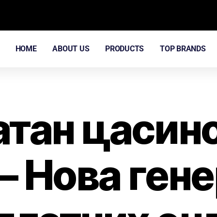
HOME
ABOUT US
PRODUCTS
TOP BRANDS
атан цасино
 – Нова ген