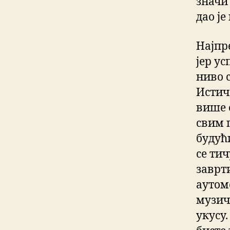
значи
дао ј
Најпр
јер ус
ниво 
Истиче
више 
свим 
будућ
се ти
заврт
аутом
музич
укусу.