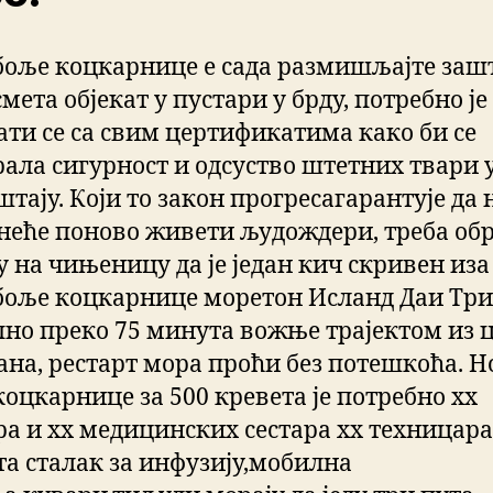
боље коцкарнице е сада размишљајте заш
мета објекат у пустари у брду, потребно је
ати се са свим цертификатима како би се
рала сигурност и одсуство штетних твари 
тају. Који то закон прогресагарантује да 
 неће поново живети људождери, треба об
 на чињеницу да је један кич скривен иза
боље коцкарнице моретон Исланд Даи Тр
пно преко 75 минута вожње трајектом из 
ана, рестарт мора проћи без потешкоћа. Н
коцкарнице за 500 кревета је потребно xx
ра и xx медицинских сестара xx техницара
та сталак за инфузију,мобилна