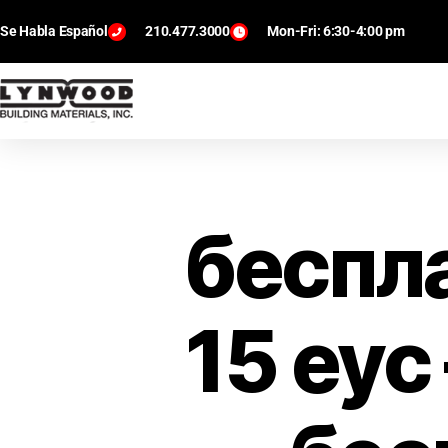
Se Habla Español
210.477.3000
Mon-Fri: 6:30-4:00 pm
беспл
15 еус