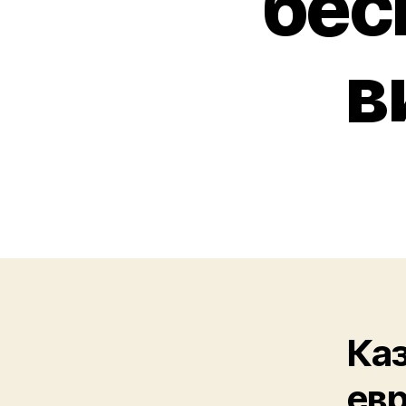
бес
в
Каз
евр