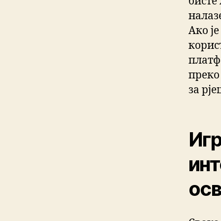
бисте 
налаз
Ако је
корис
платф
преко
за рј
Игр
инт
осв