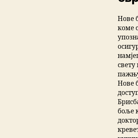
Нове 
коме с
упозн
осигу
намјеш
свету
пажњу
Нове 
досту
Брисб
боље 
докто
креве