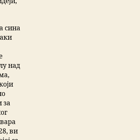
деји,
а сина
ваки
е
лу над
ма,
који
но
 за
ног
овара
28, ви