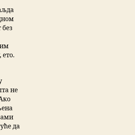
ваљда
едном
 без
ким
 ето.
у
шта не
Ако
љена
сами
гуће да