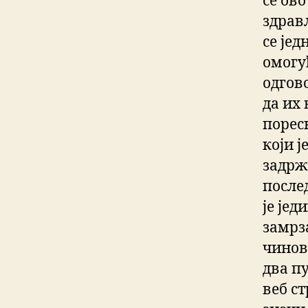
се ов
здрављ
се јед
омогу
одгов
да их
порес
који ј
задрж
после
је јед
замрз
чиновн
два пу
веб с