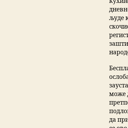
кухињ
дневн
људе к
скочио
регис
зашти
народ
Беспла
ослоба
зауст
може 
претп
подло
да при