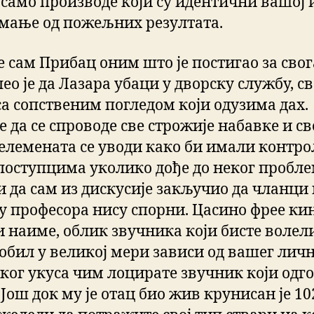
 само производе који су идентични вашој и
е мање од пожељних резултата.
е сам Прибац оним што је постигао за свог
пео је да Лазара убаци у дворску службу, с
са сопственим погледом који одузима дах.
 да се спроводе све строжије набавке и св
елемената се уводи како би имали контро
поступцима уколико дође до неког пробле
и да сам из дискусије закључио да чланци 
чу професора нису спорни. Цасино фрее ки
и наиме, облик звучника који бисте волели
обил у великој мери зависи од вашег лич
ког укуса чим лоцирате звучник који одг
 Још док му је отац био жив крунисан је 10