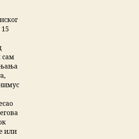
нског
 15
д
м сам
ињања
а,
анимус
есао
његова
ок
е или