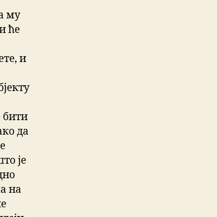
а му
и ће
те, и
бјекту
 бити
ако да
ће
то је
дно
ка на
не