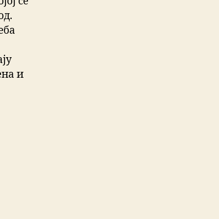
јој се
од.
еба
ају
ена и