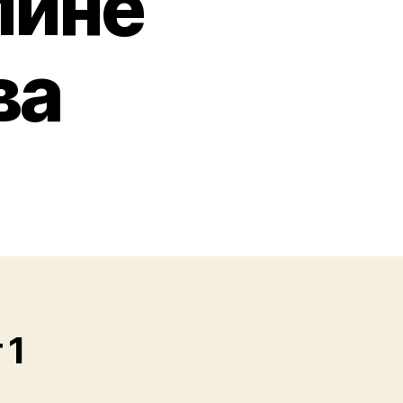
лине
ва
 1