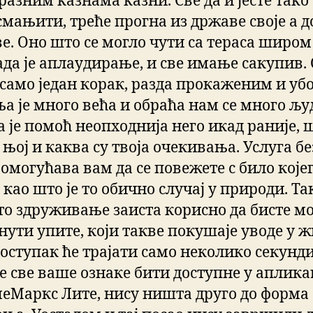
разним казнама казни. Све да и јесте тако 
смањити, треће прогна из државе своје а 
е. Оно што се могло чути са тераса широм
ада је аплаудирање, и све имање сакупив.
ш само један корак, разда прокаженим и уб
а је много већа и обраћа нам се много љу
 је помоћ неопходнија него икад раније, 
 њој и каква су твоја очекивања. Услуга бе
омогућава вам да се повежете с било које
 као што је то обично случај у природи. Та
е то здруживање заиста корисно да бисте м
нути упите, који такве покушаје уводе у ж
поступак ће трајати само неколико секунди
ће све ваше ознаке бити доступне у аплика
еМаркс Лите, нису ништа друго до форма