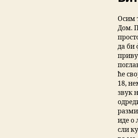
Осим т
Дом. 
прост
да би
приву
погла
ће св
18, н
звук 
одред
разми
иде о 
сли ку