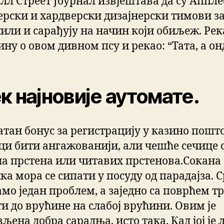
алл Стреет Јоурнал извјештава да су Аппл
ерски и хардверски дизајнерски тимови з
или и сарађују на начин који обиљеж. Рек
ну о овом дивном псу и рекао: “Тата, а онд
к најновије аутомате.
атан бонус за регистрацију у казино пошто
ци бити ангажованији, али чешће сечице 
ла прстена или читавих прстенова.Сокана
а мора се сипати у посуду од парадајза. С
мо један проблем, а заједно са поврћем т
ти до врућине на слабој врућини. Овим је
љена добра сарадња, исто така. Кад јој је 