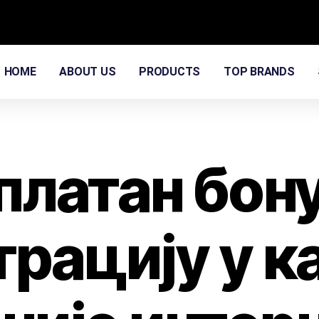
HOME
ABOUT US
PRODUCTS
TOP BRANDS
платан бону
рацију у к