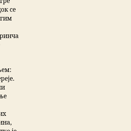
игре
ок се
угим
иринча
е
њем:
реје.
чи
ње
их
ина,