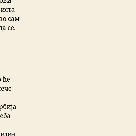
еови
аиста
ао сам
а се.
 ће
сече
рбија
реба
леден