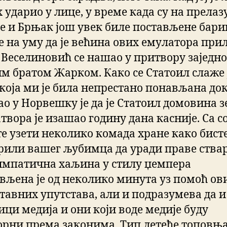
 ударио у лице, у време када су на прелаз
е и Брњак још увек биле постављене бари
е на уму да је већина ових емулатора при
, Веселиновић се нашао у притвору заједно
м братом Жарком. Како се Статоил слаже 
 која ми је била непрестано понављана до
ао у Норвешку је да је Статоил домовина 
атвора је изашао годину дана касније. Са 
е узети неколико комада хране како бист
рили вашег љубимца да уради праве ствари
импатична хаљина у стилу џемпера
вљена је од неколико минута уз помоћ ов
ставних упутстава, али и подразумева да и
ици медија и они који воде медије буду
орни према законима. Тип летеће топовња