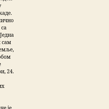
у
каде.
лично
 са
Једна
к сам
земље,
собом
е
, 24.
их
че је