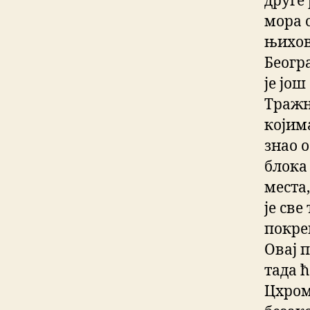
друге 
мора 
њихов
Беогр
је јо
Тражњ
којима
знао о
блока 
места,
је св
покре
Овај 
тада 
Цхром