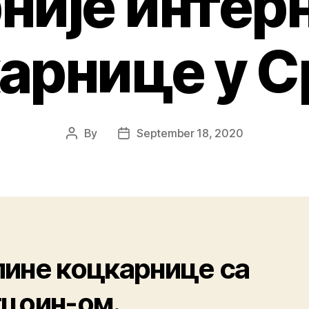
није интер
арнице у С
By
September 18, 2020
ине коцкарнице са
цоин-ом.