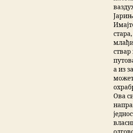
ваздух
Јарињ
Имајт
стара
млађи
ствар
путов
а из з
может
охраб
Ова с
напра
једно
власн
одгов