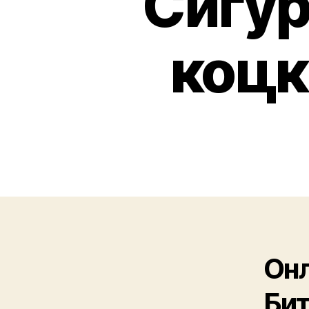
Сигур
коцк
Онл
Бит