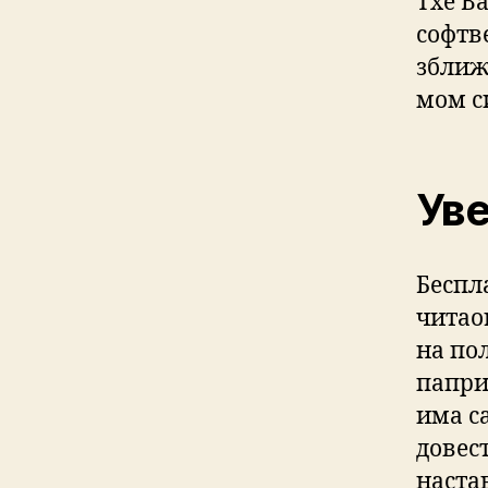
Тхе В
софтв
зближ
мом си
Уве
Беспл
читао
на по
паприк
има са
довес
настав