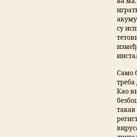
ва ма.
играти
акуму
су ис
тетов
измеђ
инста
Само 
треба 
Као в
безбо
такав 
регист
вирус