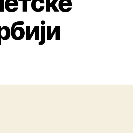
нетске
рбији