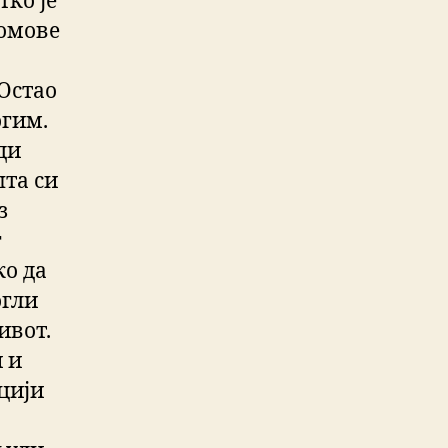
тко је
домове
 Остао
огим.
ди
шта си
з
г
ко да
огли
ивот.
 и
цији