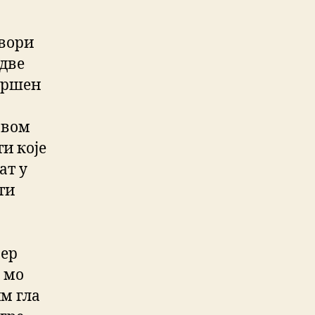
твори
 две
авршен
овом
и које
ат у
ти
јер
и мо
им гла