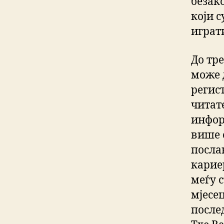
безак
који с
играти
До тре
може 
регис
читат
инфор
више 
посла
карие
меѓу 
мјесе
после