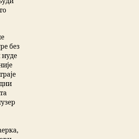
људи
то
не
ре без
 нуде
није
траје
одни
та
лузер
ћерка,