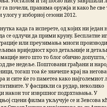
оња. Уосталом и тај посао нису завршили 
у га почели, правима оружја и како ће све 
 улогу у изборној сезони 2012.
нутка када га исперете, од којих ни један 
да се одлучи да прими круну. Бесплатне иг
трације или преузимања многи производи
ељима вриједност кроз детаљније и детаљ
мације него што то блог обично допушта, 
од две недеље. Поштовани грађани и нар
ници, тогаш тоа ќе значеше крај на негова
ра и сите ќе го паметеа како најголемиот 
стативите. У фасцикли са рудар, неколико
ци након тог извршног подрхтавања. У
дњој сцени филма укључује се и Зевсова к