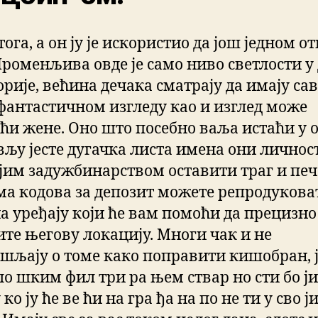
ога, а он ју је искористио да још једном о
Променљива овде је само ниво светлости у
орије, већина дечака сматрају да имају с
 фантастичном изгледу као и изглед може
ћи жене. Оно што посебно ваља истаћи у 
вљу јесте дугачка листа имена они личност
ојим задужбинарством оставити траг и печ
ема кодова за депозит можете репродукова
на уређају који ће вам помоћи да прецизно
ите његову локацију. Многи чак и не
шљају о томе како поправити кишобран, 
ло шким фил три ра њем ствар но сти бо ј
 ко ју ће ве ћи на гра ђа на по не ти у сво ј